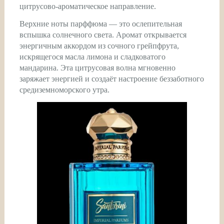
цитрусово-ароматическое направление.
Верхние ноты парффюма — это ослепительная
вспышка солнечного света. Аромат открывается
энергичным аккордом из сочного грейпфрута,
искрящегося масла лимона и сладковатого
мандарина. Эта цитрусовая волна мгновенно
заряжает энергией и создаёт настроение беззаботного
средиземноморского утра.