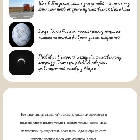
Шел в Бразилию, тащил дом за собой: на трассе под
Брянском погиб от дрона путешественник Саша Конь
Когда Земля была «снежком»: почему жизнь на
планете не погибла во время долгих оледенений
Прибавил в скорости: летящий к таинственному
астероиду Психея зонд NASA совершил
гравитационный маневр у Марса
Все материалы на данном сайте взяты из открытых источников и
предоставляются исключительно в ознакомительных целях. Права
на материалы принадлежат их владельцам. Администрация сайта
ответственности за содержание материала не несет.