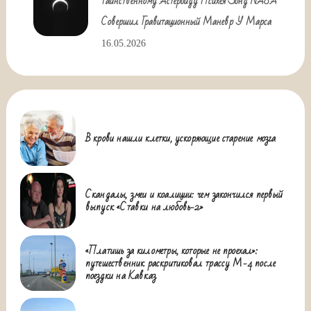
Таинственному Астероиду Психея Зонд NASA
Совершил Гравитационный Маневр У Марса
16.05.2026
В крови нашли клетки, ускоряющие старение мозга
Скандалы, змеи и коалиции: чем закончился первый
выпуск «Ставки на любовь-2»
«Платишь за километры, которые не проехал»:
путешественник раскритиковал трассу М-4 после
поездки на Кавказ