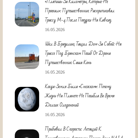
«Платишь За Километры, Которые Не
Проехал»: Путешественник Раскритиковал
Трассу М-4 После Поездки На Кавказ
16.05.2026
Шел В Бразилию, Тащил Дом За Собой: На
Трассе Под Брянском Погиб От Дрона
Путешественник Саша Конь
16.05.2026
Когда Земля Была «снежком»: Почему
Жизнь На Планете Не Погибла Во Время
Долгих Оледенений
16.05.2026
Прибавил В Скорости: Летящий К