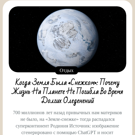
Отдых
Когда Земля Была «снежком»: Почему
Жизнь На Планете Не Погибла Во Время
Долгих Оледенений
700 миллионов лет назад привычных нам материков
не было, на «Земле-снежке» тогда распадался
суперконтинент Родиния Источник: изображение
сгенерировано с помощью ChatGPT и носит