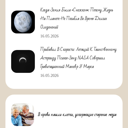
Когда Земля Была «снежком»: Почему Жизнь
На Планете Не Погибла Во Время Долгих
Оледенений
16.05.2026
Прибавил В Скорости: Летящий К Таинственному
Астероиду Психея Зонд NASA Совершил
Гравитационный Маневр У Марса
16.05.2026
В крови нашли клетки, ускоряющие старение мозга