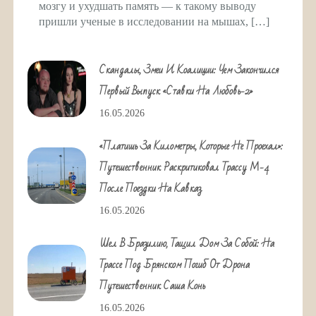
мозгу и ухудшать память — к такому выводу
пришли ученые в исследовании на мышах, […]
Скандалы, Змеи И Коалиции: Чем Закончился
Первый Выпуск «Ставки На Любовь-2»
16.05.2026
«Платишь За Километры, Которые Не Проехал»:
Путешественник Раскритиковал Трассу М-4
После Поездки На Кавказ
16.05.2026
Шел В Бразилию, Тащил Дом За Собой: На
Трассе Под Брянском Погиб От Дрона
Путешественник Саша Конь
16.05.2026