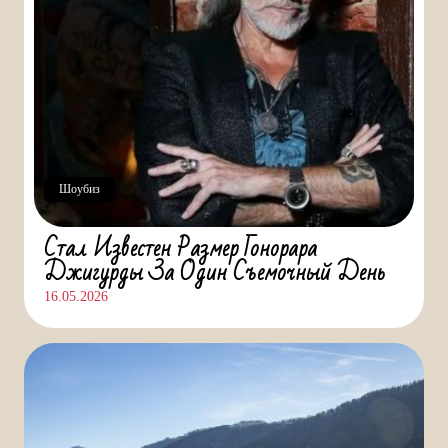
Шоубиз
Стал Известен Размер Гонорара
Джигурды За Один Съемочный День
16.05.2026