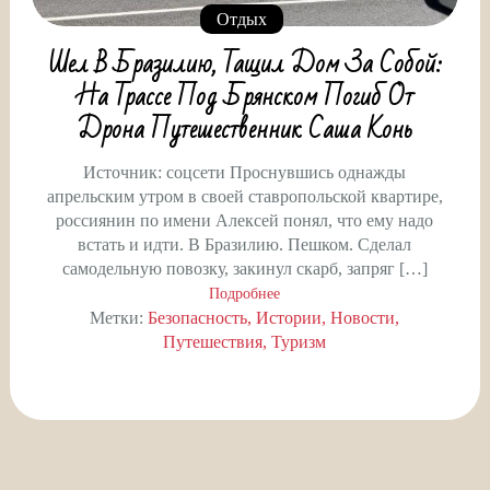
Отдых
Шел В Бразилию, Тащил Дом За Собой:
На Трассе Под Брянском Погиб От
Дрона Путешественник Саша Конь
Источник: соцсети Проснувшись однажды
апрельским утром в своей ставропольской квартире,
россиянин по имени Алексей понял, что ему надо
встать и идти. В Бразилию. Пешком. Сделал
самодельную повозку, закинул скарб, запряг […]
Подробнее
Метки:
Безопасность
Истории
Новости
Путешествия
Туризм