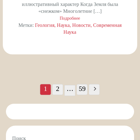
иллюстративный характер Когда Земля была
«снежком» Многолетние […]
Подробнее
Метки:
Геология
Наука
Новости
Современная
Наука
Пагинация
записей
1
2
…
59
Поиск