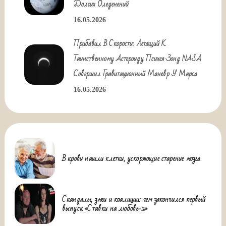
Долгих Оледенений
16.05.2026
Прибавил В Скорости: Летящий К
Таинственному Астероиду Психея Зонд NASA
Совершил Гравитационный Маневр У Марса
16.05.2026
В крови нашли клетки, ускоряющие старение мозга
Скандалы, змеи и коалиции: чем закончился первый
выпуск «Ставки на любовь-2»