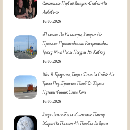
Закончился Первый Выпуск «Ставки На
Любовь-2»
16.05.2026
«Платишь За Километры, Которые Не
Проехал»: Путешественник Раскритиковал
Трассу М-4 После Поездки На Кавказ
16.05.2026
Шел В Бразилию, Тащил Дом За Собой: На
Трассе Под Брянском Погиб От Дрона
Путешественник Саша Конь
16.05.2026
Когда Земля Была «снежком»: Почему
Жизнь На Планете Не Погибла Во Время