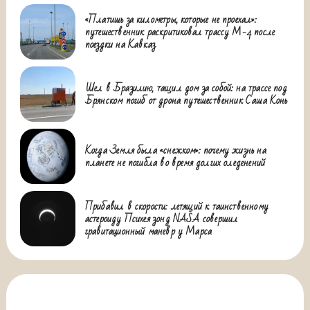
«Платишь за километры, которые не проехал»:
путешественник раскритиковал трассу М-4 после
поездки на Кавказ
Шел в Бразилию, тащил дом за собой: на трассе под
Брянском погиб от дрона путешественник Саша Конь
Когда Земля была «снежком»: почему жизнь на
планете не погибла во время долгих оледенений
Прибавил в скорости: летящий к таинственному
астероиду Психея зонд NASA совершил
гравитационный маневр у Марса