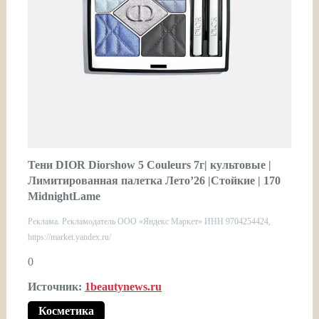
Тени DIOR Diorshow 5 Couleurs 7г| культовые |
Лимитированная палетка Лето’26 |Стойкие | 170
MidnightLame
Реклама. Рекламодатель ООО «Яндекс Маркет» ИНН 9704254424,
https://market.yandex.ru/
0
Источник:
1beautynews.ru
Косметика