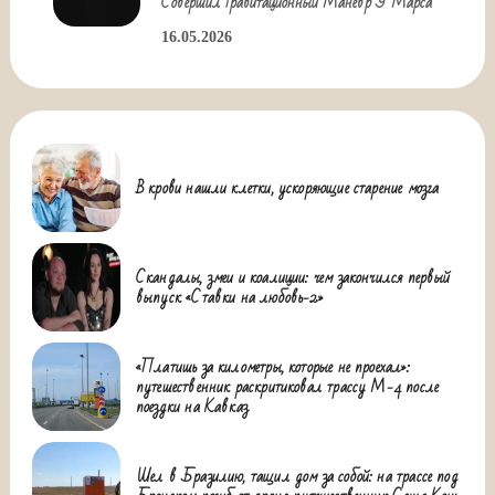
Совершил Гравитационный Маневр У Марса
16.05.2026
В крови нашли клетки, ускоряющие старение мозга
Скандалы, змеи и коалиции: чем закончился первый
выпуск «Ставки на любовь-2»
«Платишь за километры, которые не проехал»:
путешественник раскритиковал трассу М-4 после
поездки на Кавказ
Шел в Бразилию, тащил дом за собой: на трассе под