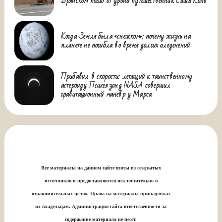
Брянском погиб от дрона путешественник Саша Конь
Когда Земля была «снежком»: почему жизнь на
планете не погибла во время долгих оледенений
Прибавил в скорости: летящий к таинственному
астероиду Психея зонд NASA совершил
гравитационный маневр у Марса
Все материалы на данном сайте взяты из открытых
источников и предоставляются исключительно в
ознакомительных целях. Права на материалы принадлежат
их владельцам. Администрация сайта ответственности за
содержание материала не несет.