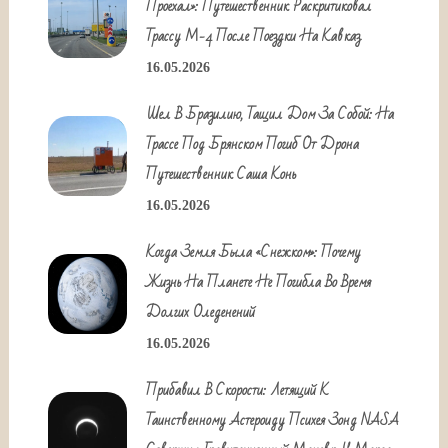
Проехал»: Путешественник Раскритиковал
Трассу М-4 После Поездки На Кавказ
16.05.2026
Шел В Бразилию, Тащил Дом За Собой: На
Трассе Под Брянском Погиб От Дрона
Путешественник Саша Конь
16.05.2026
Когда Земля Была «снежком»: Почему
Жизнь На Планете Не Погибла Во Время
Долгих Оледенений
16.05.2026
Прибавил В Скорости: Летящий К
Таинственному Астероиду Психея Зонд NASA