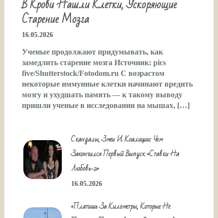
В Крови Нашли Клетки, Ускоряющие
Старение Мозга
16.05.2026
Ученые продолжают придумывать, как
замедлить старение мозга Источник: pics
five/Shutterstock/Fotodom.ru С возрастом
некоторые иммунные клетки начинают вредить
мозгу и ухудшать память — к такому выводу
пришли ученые в исследовании на мышах, […]
Скандалы, Змеи И Коалиции: Чем
Закончился Первый Выпуск «Ставки На
Любовь-2»
16.05.2026
«Платишь За Километры, Которые Не