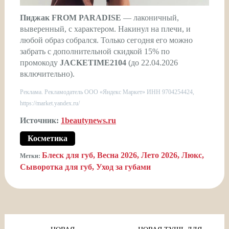
Пиджак FROM PARADISE
— лаконичный,
выверенный, с характером. Накинул на плечи, и
любой образ собрался. Только сегодня его можно
забрать с дополнительной скидкой 15% по
промокоду
JACKETIME2104
(до 22.04.2026
включительно).
Реклама. Рекламодатель ООО «Яндекс Маркет» ИНН 9704254424,
https://market.yandex.ru/
Источник:
1beautynews.ru
Косметика
Блеск для губ
Весна 2026
Лето 2026
Люкс
Метки:
Сыворотка для губ
Уход за губами
Навигация