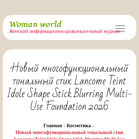
Перейти
Woman world
к
Женский информационно-развлекательный журнал.
содержимому
Новый многофункциональный
тональный стик Lancome Teint
Idole Shape Stick Blurring Multi-
Use Foundation 2026
Главная
Косметика
Новый многофункциональный тональный стик