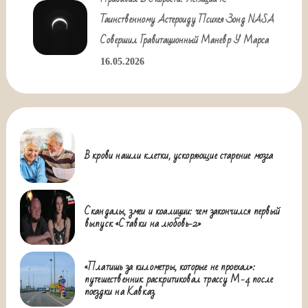
Таинственному Астероиду Психея Зонд NASA
Совершил Гравитационный Маневр У Марса
16.05.2026
В крови нашли клетки, ускоряющие старение мозга
Скандалы, змеи и коалиции: чем закончился первый
выпуск «Ставки на любовь-2»
«Платишь за километры, которые не проехал»:
путешественник раскритиковал трассу М-4 после
поездки на Кавказ