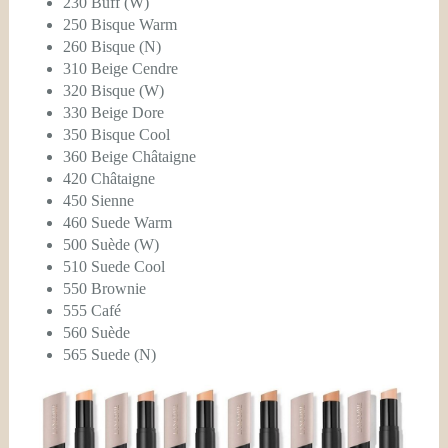
230 Buff (W)
250 Bisque Warm
260 Bisque (N)
310 Beige Cendre
320 Bisque (W)
330 Beige Dore
350 Bisque Cool
360 Beige Châtaigne
420 Châtaigne
450 Sienne
460 Suede Warm
500 Suède (W)
510 Suede Cool
550 Brownie
555 Café
560 Suède
565 Suede (N)