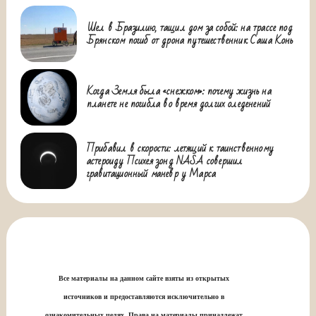
Шел в Бразилию, тащил дом за собой: на трассе под
Брянском погиб от дрона путешественник Саша Конь
Когда Земля была «снежком»: почему жизнь на
планете не погибла во время долгих оледенений
Прибавил в скорости: летящий к таинственному
астероиду Психея зонд NASA совершил
гравитационный маневр у Марса
Все материалы на данном сайте взяты из открытых
источников и предоставляются исключительно в
ознакомительных целях. Права на материалы принадлежат