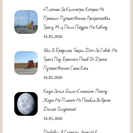
«Платишь За Километры, Которые Не
Проехал»: Путешественник Раскритиковал
Трассу М-4 После Поездки На Кавказ
16.05.2026
Шел В Бразилию, Тащил Дом За Собой: На
Трассе Под Брянском Погиб От Дрона
Путешественник Саша Конь
16.05.2026
Когда Земля Была «снежком»: Почему
Жизнь На Планете Не Погибла Во Время
Долгих Оледенений
16.05.2026
Прибавил В Скорости: Летящий К