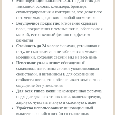
Многофункциональность 5-в-1
: один стик для
тональной основы, консилера, бронзера,
скульптурирования и контуринга, что делает его
незаменимым средством в любой косметичке
Безупречное покрытие
: мгновенно скрывает
поры, покраснения и темные пятна, обеспечивая
мягкий, естественный финиш с эффектом
размытия
Стойкость до 24 часов
: формула, устойчивая к
поту, не скатывается и не забивается в мелкие
морщинки, сохраняя свежий вид на весь день
Невесомое увлажнение
: обогащенный
скваланом, известным своими увлажняющими
свойствами, и витамином Е для сохранения
стойкости цвета, стик обеспечивает комфортное
ощущение без утяжеления
Для всех типов кожи
: некомедогенная формула
подходит для всех типов кожи, включая зрелую,
жирную, чувствительную и склонную к акне
Удобство использования
: инновационный
выкручивающийся дизайн со скошенным