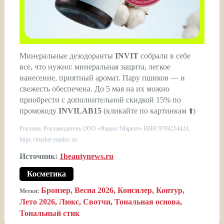
Минеральные дезодоранты
INVIT
собрали в себе
все, что нужно: минеральная защита, легкое
нанесение, приятный аромат. Пару пшиков — и
свежесть обеспечена. До 5 мая на их можно
приобрести с дополнительной скидкой 15% по
промокоду
INVILAB15
(кликайте по картинкам ⬆️)
Реклама. Рекламодатель ООО «Яндекс Маркет» ИНН 9704254424,
https://market.yandex.ru/
Источник:
1beautynews.ru
Косметика
Бронзер
Весна 2026
Консилер
Контур
Метки:
Лето 2026
Люкс
Свотчи
Тональная основа
Тональный стик