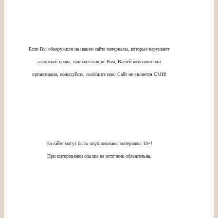
Если Вы обнаружили на нашем сайте материалы, которые нарушают
авторские права, принадлежащие Вам, Вашей компании или
организации, пожалуйста, сообщите нам. Сайт не является СМИ!
На сайте могут быть опубликованы материалы 18+!
При цитировании ссылка на источник обязательна.