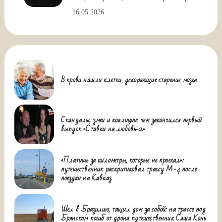
16.05.2026
В крови нашли клетки, ускоряющие старение мозга
Скандалы, змеи и коалиции: чем закончился первый
выпуск «Ставки на любовь-2»
«Платишь за километры, которые не проехал»:
путешественник раскритиковал трассу М-4 после
поездки на Кавказ
Шел в Бразилию, тащил дом за собой: на трассе под
Брянском погиб от дрона путешественник Саша Конь