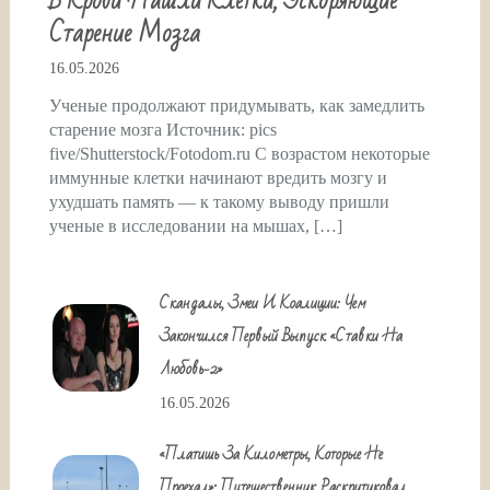
В Крови Нашли Клетки, Ускоряющие
Старение Мозга
16.05.2026
Ученые продолжают придумывать, как замедлить
старение мозга Источник: pics
five/Shutterstock/Fotodom.ru С возрастом некоторые
иммунные клетки начинают вредить мозгу и
ухудшать память — к такому выводу пришли
ученые в исследовании на мышах, […]
Скандалы, Змеи И Коалиции: Чем
Закончился Первый Выпуск «Ставки На
Любовь-2»
16.05.2026
«Платишь За Километры, Которые Не
Проехал»: Путешественник Раскритиковал