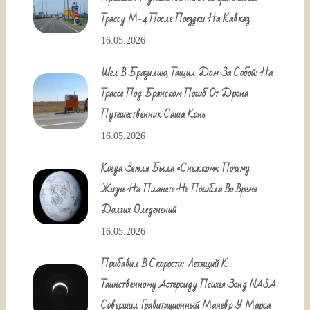
Трассу М-4 После Поездки На Кавказ
16.05.2026
Шел В Бразилию, Тащил Дом За Собой: На
Трассе Под Брянском Погиб От Дрона
Путешественник Саша Конь
16.05.2026
Когда Земля Была «снежком»: Почему
Жизнь На Планете Не Погибла Во Время
Долгих Оледенений
16.05.2026
Прибавил В Скорости: Летящий К
Таинственному Астероиду Психея Зонд NASA
Совершил Гравитационный Маневр У Марса