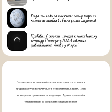
Когда Земля была «снежком»: почему жизнь на
планете не погибла во время долгих оледенений
Прибавил в скорости: летящий к таинственному
астероиду Психея зонд NASA совершил
гравитационный маневр у Марса
Все материалы на данном сайте взяты из открытых источников и
предоставляются исключительно в ознакомительных целях. Права
на материалы принадлежат их владельцам. Администрация сайта
ответственности за содержание материала не несет.