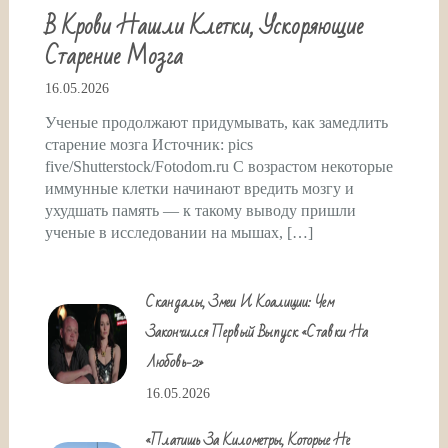
В Крови Нашли Клетки, Ускоряющие
Старение Мозга
16.05.2026
Ученые продолжают придумывать, как замедлить
старение мозга Источник: pics
five/Shutterstock/Fotodom.ru С возрастом некоторые
иммунные клетки начинают вредить мозгу и
ухудшать память — к такому выводу пришли
ученые в исследовании на мышах, […]
Скандалы, Змеи И Коалиции: Чем
Закончился Первый Выпуск «Ставки На
Любовь-2»
16.05.2026
«Платишь За Километры, Которые Не