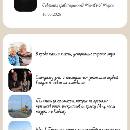
Совершил Гравитационный Маневр У Марса
16.05.2026
В крови нашли клетки, ускоряющие старение мозга
Скандалы, змеи и коалиции: чем закончился первый
выпуск «Ставки на любовь-2»
«Платишь за километры, которые не проехал»:
путешественник раскритиковал трассу М-4 после
поездки на Кавказ
Шел в Бразилию, тащил дом за собой: на трассе под