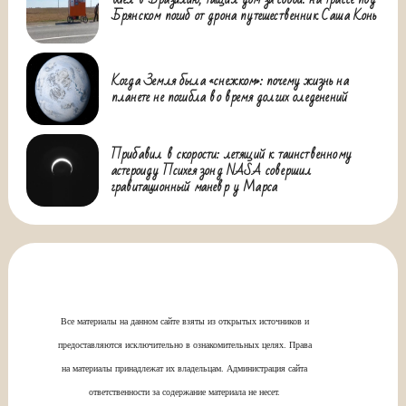
Брянском погиб от дрона путешественник Саша Конь
Когда Земля была «снежком»: почему жизнь на
планете не погибла во время долгих оледенений
Прибавил в скорости: летящий к таинственному
астероиду Психея зонд NASA совершил
гравитационный маневр у Марса
Все материалы на данном сайте взяты из открытых источников и
предоставляются исключительно в ознакомительных целях. Права
на материалы принадлежат их владельцам. Администрация сайта
ответственности за содержание материала не несет.