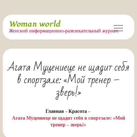
Перейти
Woman world
к
Женский информационно-развлекательный журнал.
содержимому
Агата Муцениеце не щадит себя
в спортзале: «Мой тренер –
зверь!»
Главная
Красота
Агата Муцениеце не щадит себя в спортзале: «Мой
тренер – зверь!»