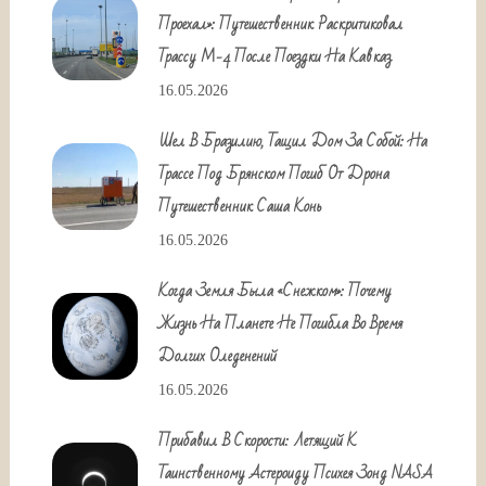
Проехал»: Путешественник Раскритиковал
Трассу М-4 После Поездки На Кавказ
16.05.2026
Шел В Бразилию, Тащил Дом За Собой: На
Трассе Под Брянском Погиб От Дрона
Путешественник Саша Конь
16.05.2026
Когда Земля Была «снежком»: Почему
Жизнь На Планете Не Погибла Во Время
Долгих Оледенений
16.05.2026
Прибавил В Скорости: Летящий К
Таинственному Астероиду Психея Зонд NASA