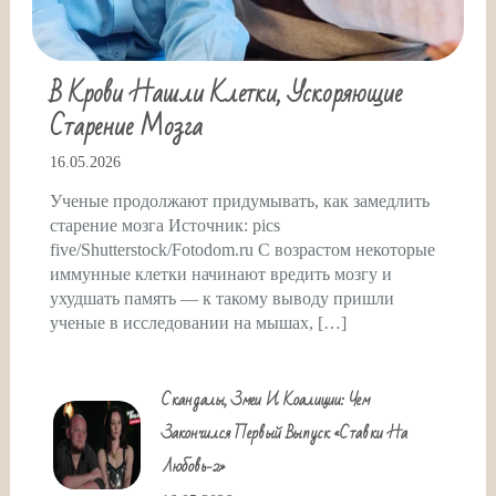
В Крови Нашли Клетки, Ускоряющие
Старение Мозга
16.05.2026
Ученые продолжают придумывать, как замедлить
старение мозга Источник: pics
five/Shutterstock/Fotodom.ru С возрастом некоторые
иммунные клетки начинают вредить мозгу и
ухудшать память — к такому выводу пришли
ученые в исследовании на мышах, […]
Скандалы, Змеи И Коалиции: Чем
Закончился Первый Выпуск «Ставки На
Любовь-2»