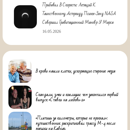
Прибавил В Скорости: Летящий К
Таинственному Астероиду Психея Зонд NASA
Совершил Гравитационный Маневр У Марса
16.05.2026
В крови нашли клетки, ускоряющие старение мозга
Скандалы, змеи и коалиции: чем закончился первый
выпуск «Ставки на любовь-2»
«Платишь за километры, которые не проехал»:
путешественник раскритиковал трассу М-4 после
поездки на Кавказ