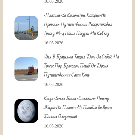
16.05.2026
«Платишь За Километры, Которые Не
Проехал»: Путешественник Раскритиковал
Трассу М-4 После Поездки На Кавказ
16.05.2026
Шел В Бразилию, Тащил Дом За Собой: На
Трассе Под Брянском Погиб От Дрона
Путешественник Саша Конь
16.05.2026
Когда Земля Была «снежком»: Почему
Жизнь На Планете Не Погибла Во Время
Долгих Оледенений
16.05.2026