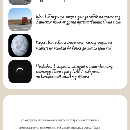
Шел в Бразилию, тащил дом за собой: на трассе под
Брянском погиб от дрона путешественник Саша Конь
Когда Земля была «снежком»: почему жизнь на
планете не погибла во время долгих оледенений
Прибавил в скорости: летящий к таинственному
астероиду Психея зонд NASA совершил
гравитационный маневр у Марса
Все материалы на данном сайте взяты из открытых источников и
предоставляются исключительно в ознакомительных целях. Права