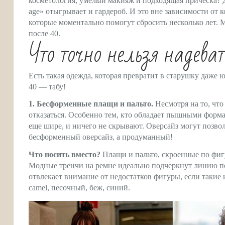
косметология, умелый макияж и подходящая прическа? Да
age» отыгрывает и гардероб. И это вне зависимости от 
которые моментально помогут сбросить несколько лет. М
после 40.
Что точно нельзя надеват
Есть такая одежда, которая превратит в старушку даже 
40 — табу!
1. Бесформенные плащи и пальто.
Несмотря на то, что 
отказаться. Особенно тем, кто обладает пышными форм
еще шире, и ничего не скрывают. Оверсайз могут позво
бесформенный оверсайз, а продуманный!
Что носить вместо?
Плащи и пальто, скроенные по фиг
Модные тренчи на ремне идеально подчеркнут линию поя
отвлекает внимание от недостатков фигуры, если такие
camel, песочный, беж, синий.