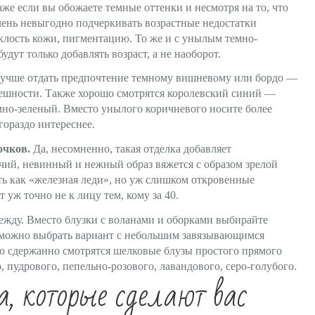
же если вы обожаете темные оттенки и несмотря на то, что
чень невыгодно подчеркивать возрастные недостатки
клость кожи, пигментацию. То же и с унылым темно-
ут только добавлять возраст, а не наоборот.
 лучше отдать предпочтение темному вишневому или бордо —
нешности. Также хорошо смотрятся королевский синий —
но-зеленый. Вместо унылого коричневого носите более
ораздо интереснее.
очков.
Да, несомненно, такая отделка добавляет
ичий, невинный и нежный образ вяжется с образом зрелой
ь как «железная леди», но уж слишком откровенные
 уж точно не к лицу тем, кому за 40.
жду. Вместо блузки с воланами и оборками выбирайте
— можно выбрать вариант с небольшим завязывающимся
о сдержанно смотрятся шелковые блузы простого прямого
пудрового, пепельно-розового, лавандового, серо-голубого.
, которые сделают вас