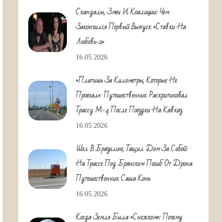
Скандалы, Змеи И Коалиции: Чем
Закончился Первый Выпуск «Ставки На
Любовь-2»
16.05.2026
«Платишь За Километры, Которые Не
Проехал»: Путешественник Раскритиковал
Трассу М-4 После Поездки На Кавказ
16.05.2026
Шел В Бразилию, Тащил Дом За Собой:
На Трассе Под Брянском Погиб От Дрона
Путешественник Саша Конь
16.05.2026
Когда Земля Была «снежком»: Почему