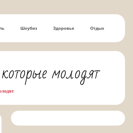
ль
Шоубиз
Здоровье
Отдых
 которые молодят
олодят