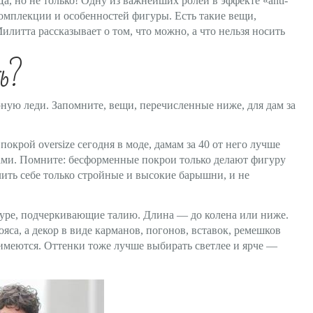
, но не только! Одну из важнейших ролей в эффекте «anti-
комплекции и особенностей фигуры. Есть такие вещи,
илитта рассказывает о том, что можно, а что нельзя носить
ь?
юную леди. Запомните, вещи, перечисленные ниже, для дам за
покрой oversize сегодня в моде, дамам за 40 от него лучше
ами. Помните: бесформенные покрои только делают фигуру
лить себе только стройные и высокие барышни, и не
уре, подчеркивающие талию. Длина — до колена или ниже.
са, а декор в виде карманов, погонов, вставок, ремешков
 имеются. Оттенки тоже лучше выбирать светлее и ярче —