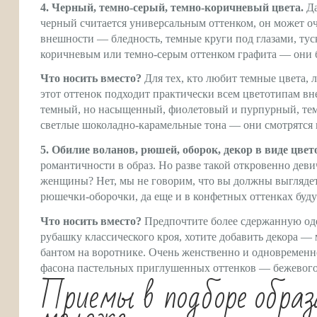
4. Черный, темно-серый, темно-коричневый цвета.
Да
черный считается универсальным оттенком, он может о
внешности — бледность, темные круги под глазами, тус
коричневым или темно-серым оттенком графита — они буд
Что носить вместо?
Для тех, кто любит темные цвета,
этот оттенок подходит практически всем цветотипам в
темный, но насыщенный, фиолетовый и пурпурный, тем
светлые шоколадно-карамельные тона — они смотрятся г
5. Обилие воланов, рюшей, оборок, декор в виде цвет
романтичности в образ. Но разве такой откровенно дев
женщины? Нет, мы не говорим, что вы должны выглядет
рюшечки-оборочки, да еще и в конфетных оттенках будут
Что носить вместо?
Предпочтите более сдержанную оде
рубашку классического кроя, хотите добавить декора 
бантом на воротнике. Очень женственно и одновременн
фасона пастельных приглушенных оттенков — бежевого, 
Приемы в подборе образа