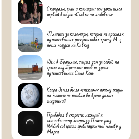
Скандалы, змеи и коалиции: чем закончился
первый выпуск «Ставки на любовь-2»
«Платишь за километры, которые не проехал»:
путешественник раскритиковал трассу М-4
после поездки на Кавказ
Шел в Бразилию, тащил дом за собой: на
трассе под Брянском погиб от дрона
путешественник Саша Конь
Когда Земля была «снежком»: почему жизнь
на планете не погибла во время долгих
оледенений
Прибавил в скорости: летящий к
таинственному астероиду Психея зонд
NASA совершил гравитационный маневр у
Марса