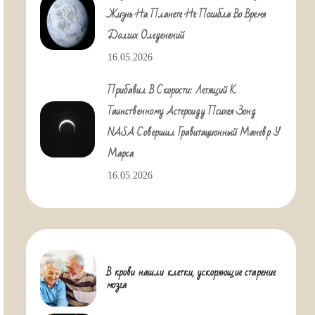
Жизнь На Планете Не Погибла Во Время
Долгих Оледенений
16.05.2026
Прибавил В Скорости: Летящий К
Таинственному Астероиду Психея Зонд
NASA Совершил Гравитационный Маневр У
Марса
16.05.2026
В крови нашли клетки, ускоряющие старение
мозга