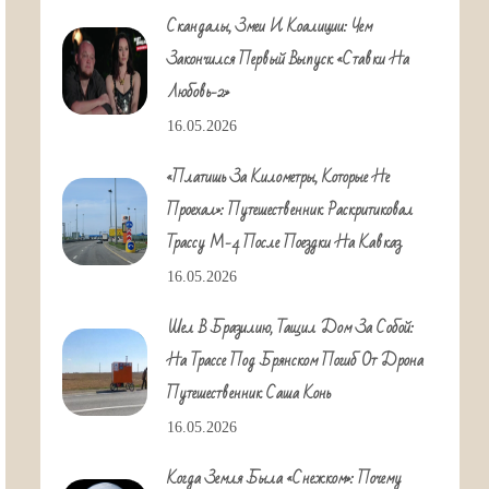
Скандалы, Змеи И Коалиции: Чем
Закончился Первый Выпуск «Ставки На
Любовь-2»
16.05.2026
«Платишь За Километры, Которые Не
Проехал»: Путешественник Раскритиковал
Трассу М-4 После Поездки На Кавказ
16.05.2026
Шел В Бразилию, Тащил Дом За Собой:
На Трассе Под Брянском Погиб От Дрона
Путешественник Саша Конь
16.05.2026
Когда Земля Была «снежком»: Почему