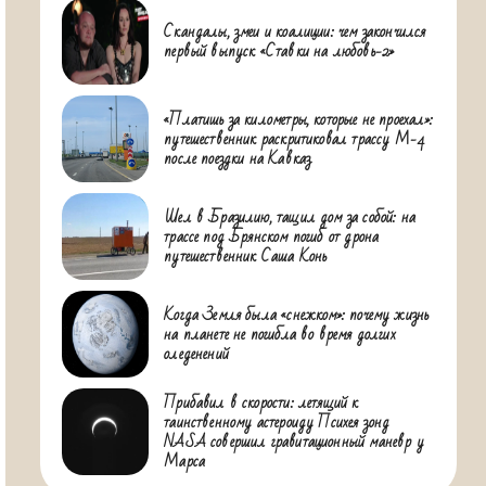
Скандалы, змеи и коалиции: чем закончился
первый выпуск «Ставки на любовь-2»
«Платишь за километры, которые не проехал»:
путешественник раскритиковал трассу М-4
после поездки на Кавказ
Шел в Бразилию, тащил дом за собой: на
трассе под Брянском погиб от дрона
путешественник Саша Конь
Когда Земля была «снежком»: почему жизнь
на планете не погибла во время долгих
оледенений
Прибавил в скорости: летящий к
таинственному астероиду Психея зонд
NASA совершил гравитационный маневр у
Марса