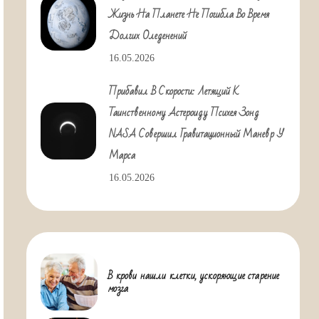
Жизнь На Планете Не Погибла Во Время
Долгих Оледенений
16.05.2026
Прибавил В Скорости: Летящий К
Таинственному Астероиду Психея Зонд
NASA Совершил Гравитационный Маневр У
Марса
16.05.2026
В крови нашли клетки, ускоряющие старение
мозга