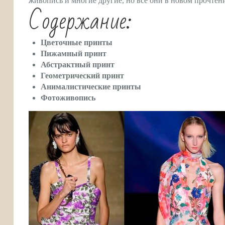
живопись и многие другие, но все они в новом прочтен
Содержание:
Цветочные принты
Пижамный принт
Абстрактный принт
Геометрический принт
Анималистические принты
Фотоживопись