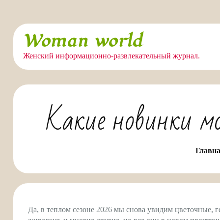
Перейти
Woman world
к
содержимому
Женский информационно-развлекательный журнал.
Какие новинки м
Главн
Да, в теплом сезоне 2026 мы снова увидим цветочные, 