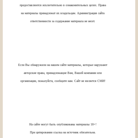
предоставляются исключительно в ознакомительных целях. Права
на материалы принадлежат их владельцам. Администрация сайта
ответственности за содержание материала не несет.
Если Вы обнаружили на нашем сайте материалы, которые нарушают
авторские права, принадлежащие Вам, Вашей компании или
организации, пожалуйста, сообщите нам. Сайт не является СМИ!
На сайте могут быть опубликованы материалы 18+!
При цитировании ссылка на источник обязательна.