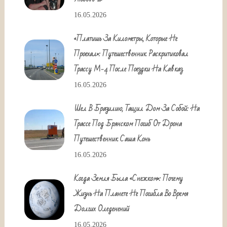
16.05.2026
«Платишь За Километры, Которые Не
Проехал»: Путешественник Раскритиковал
Трассу М-4 После Поездки На Кавказ
16.05.2026
Шел В Бразилию, Тащил Дом За Собой: На
Трассе Под Брянском Погиб От Дрона
Путешественник Саша Конь
16.05.2026
Когда Земля Была «снежком»: Почему
Жизнь На Планете Не Погибла Во Время
Долгих Оледенений
16.05.2026