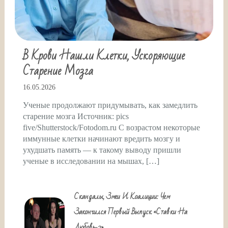
В Крови Нашли Клетки, Ускоряющие
Старение Мозга
16.05.2026
Ученые продолжают придумывать, как замедлить
старение мозга Источник: pics
five/Shutterstock/Fotodom.ru С возрастом некоторые
иммунные клетки начинают вредить мозгу и
ухудшать память — к такому выводу пришли
ученые в исследовании на мышах, […]
Скандалы, Змеи И Коалиции: Чем
Закончился Первый Выпуск «Ставки На
Любовь-2»