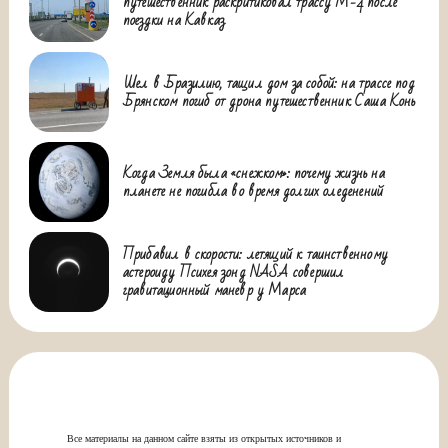
путешественник раскритиковал трассу М-4 после
поездки на Кавказ
Шел в Бразилию, тащил дом за собой: на трассе под
Брянском погиб от дрона путешественник Саша Конь
Когда Земля была «снежком»: почему жизнь на
планете не погибла во время долгих оледенений
Прибавил в скорости: летящий к таинственному
астероиду Психея зонд NASA совершил
гравитационный маневр у Марса
Все материалы на данном сайте взяты из открытых источников и