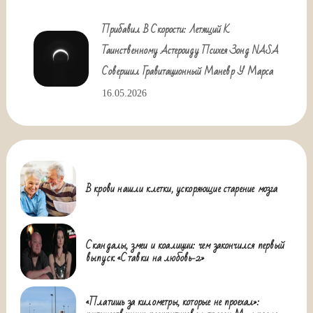
Прибавил В Скорости: Летящий К
Таинственному Астероиду Психея Зонд NASA
Совершил Гравитационный Маневр У Марса
16.05.2026
В крови нашли клетки, ускоряющие старение мозга
Скандалы, змеи и коалиции: чем закончился первый
выпуск «Ставки на любовь-2»
«Платишь за километры, которые не проехал»: