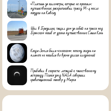
«Платишь за километры, которые не проехал»:
путешественник раскритиковал трассу М-4 после
поездки на Кавказ
Шел в Бразилию, тащил дом за собой: на трассе под
Брянском погиб от дрона путешественник Саша Конь
Когда Земля была «снежком»: почему жизнь на
планете не погибла во время долгих оледенений
Прибавил в скорости: летящий к таинственному
астероиду Психея зонд NASA совершил
гравитационный маневр у Марса