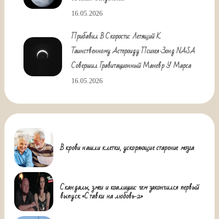
16.05.2026
Прибавил В Скорости: Летящий К
Таинственному Астероиду Психея Зонд NASA
Совершил Гравитационный Маневр У Марса
16.05.2026
В крови нашли клетки, ускоряющие старение мозга
Скандалы, змеи и коалиции: чем закончился первый
выпуск «Ставки на любовь-2»