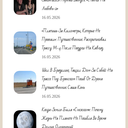
Закончился Первый Выпуск «Ставки На
Любовь-2»
16.05.2026
«Платишь За Километры, Которые Не
Проехал»: Путешественник Раскритиковал
Трассу М-4 После Поездки На Кавказ
16.05.2026
Шел В Бразилию, Тащил Дом За Собой: На
Трассе Под Брянском Погиб От Дрона
Путешественник Саша Конь
16.05.2026
Когда Земля Была «снежком»: Почему
Жизнь На Планете Не Погибла Во Время
Долгих Оледенений