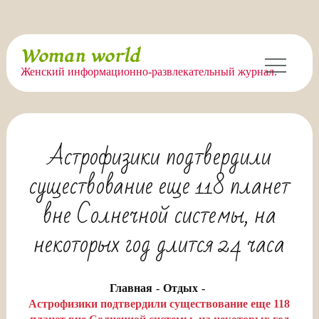
Перейти
Woman world
к
Женский информационно-развлекательный журнал.
содержимому
Астрофизики подтвердили
существование еще 118 планет
вне Солнечной системы, на
некоторых год длится 24 часа
Главная
Отдых
Астрофизики подтвердили существование еще 118