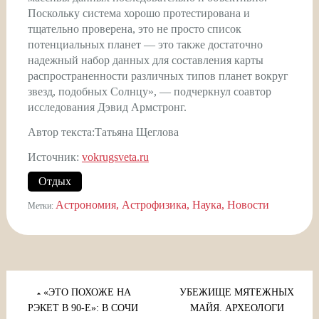
Поскольку система хорошо протестирована и
тщательно проверена, это не просто список
потенциальных планет — это также достаточно
надежный набор данных для составления карты
распространенности различных типов планет вокруг
звезд, подобных Солнцу», — подчеркнул соавтор
исследования Дэвид Армстронг.
Автор текста:Татьяна Щеглова
Источник:
vokrugsveta.ru
Отдых
Астрономия
Астрофизика
Наука
Новости
Метки:
Навигация
по
«ЭТО ПОХОЖЕ НА
УБЕЖИЩЕ МЯТЕЖНЫХ
РЭКЕТ В 90-Е»: В СОЧИ
МАЙЯ. АРХЕОЛОГИ