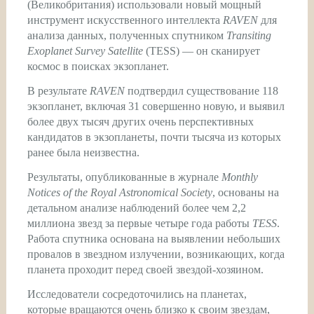
(Великобритания) использовали новый мощный
инструмент искусственного интеллекта
RAVEN
для
анализа данных, полученных спутником
Transiting
Exoplanet Survey Satellite
(TESS) — он сканирует
космос в поисках экзопланет.
В результате
RAVEN
подтвердил существование 118
экзопланет, включая 31 совершенно новую, и выявил
более двух тысяч других очень перспективных
кандидатов в экзопланеты, почти тысяча из которых
ранее была неизвестна.
Результаты, опубликованные в журнале
Monthly
Notices of the Royal Astronomical Society
, основаны на
детальном анализе наблюдений более чем 2,2
миллиона звезд за первые четыре года работы
TESS
.
Работа спутника основана на выявлении небольших
провалов в звездном излучении, возникающих, когда
планета проходит перед своей звездой-хозяином.
Исследователи сосредоточились на планетах,
которые вращаются очень близко к своим звездам,