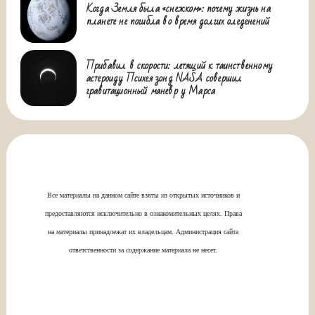
Когда Земля была «снежком»: почему жизнь на
планете не погибла во время долгих оледенений
Прибавил в скорости: летящий к таинственному
астероиду Психея зонд NASA совершил
гравитационный маневр у Марса
Все материалы на данном сайте взяты из открытых источников и
предоставляются исключительно в ознакомительных целях. Права
на материалы принадлежат их владельцам. Администрация сайта
ответственности за содержание материала не несет.