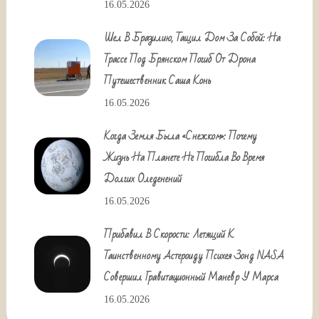
16.05.2026
Шел В Бразилию, Тащил Дом За Собой: На
Трассе Под Брянском Погиб От Дрона
Путешественник Саша Конь
16.05.2026
Когда Земля Была «снежком»: Почему
Жизнь На Планете Не Погибла Во Время
Долгих Оледенений
16.05.2026
Прибавил В Скорости: Летящий К
Таинственному Астероиду Психея Зонд NASA
Совершил Гравитационный Маневр У Марса
16.05.2026