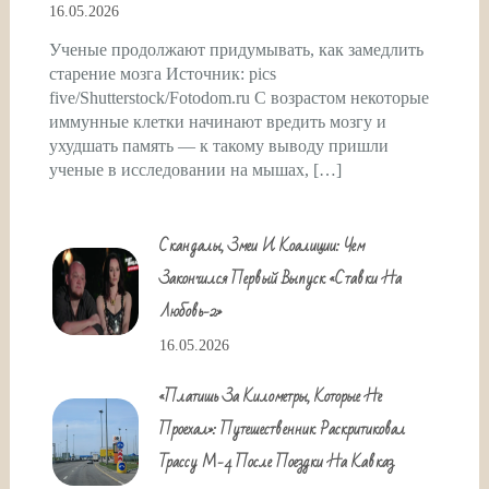
16.05.2026
Ученые продолжают придумывать, как замедлить
старение мозга Источник: pics
five/Shutterstock/Fotodom.ru С возрастом некоторые
иммунные клетки начинают вредить мозгу и
ухудшать память — к такому выводу пришли
ученые в исследовании на мышах, […]
Скандалы, Змеи И Коалиции: Чем
Закончился Первый Выпуск «Ставки На
Любовь-2»
16.05.2026
«Платишь За Километры, Которые Не
Проехал»: Путешественник Раскритиковал
Трассу М-4 После Поездки На Кавказ