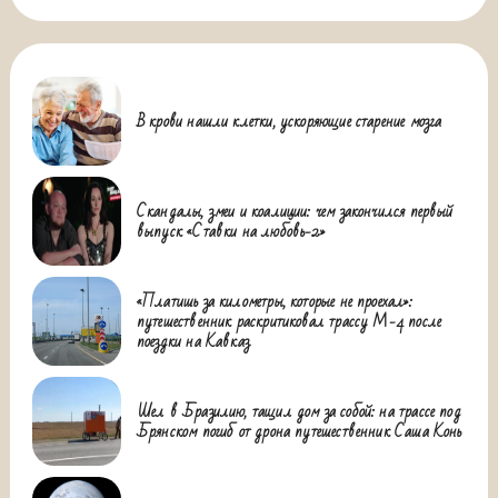
В крови нашли клетки, ускоряющие старение мозга
Скандалы, змеи и коалиции: чем закончился первый
выпуск «Ставки на любовь-2»
«Платишь за километры, которые не проехал»:
путешественник раскритиковал трассу М-4 после
поездки на Кавказ
Шел в Бразилию, тащил дом за собой: на трассе под
Брянском погиб от дрона путешественник Саша Конь