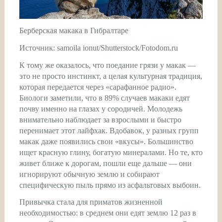
Берберская макака в Гибралтаре
Источник: samoila ionut/Shutterstock/Fotodom.ru
К тому же оказалось, что поедание грязи у макак —
это не просто инстинкт, а целая культурная традиция,
которая передается через «сарафанное радио».
Биологи заметили, что в 89% случаев макаки едят
почву именно на глазах у сородичей. Молодежь
внимательно наблюдает за взрослыми и быстро
перенимает этот лайфхак. Вдобавок, у разных групп
макак даже появились свои «вкусы». Большинство
ищет красную глину, богатую минералами. Но те, кто
живет ближе к дорогам, пошли еще дальше — они
игнорируют обычную землю и собирают
специфическую пыль прямо из асфальтовых выбоин.
Привычка стала для приматов жизненной
необходимостью: в среднем они едят землю 12 раз в