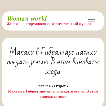
Перейти
Woman world
к
Женский информационно-развлекательный журнал.
содержимому
Макаки в Гибралтаре начали
поедать землю. В этом виноваты
люди
Главная
Отдых
Макаки в Гибралтаре начали поедать землю. В этом
виноваты люди