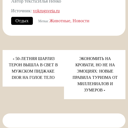
Автор текста:Илья Ненко
Источник:
vokrugsveta.ru
Отдых
Животные
Новости
Метки:
Навигация
по
50-ЛЕТНЯЯ ШАРЛИЗ
ЭКОНОМИТЬ НА
записям
ТЕРОН ВЫШЛА В СВЕТ В
КРОВАТИ, НО НЕ НА
МУЖСКОМ ПИДЖАКЕ
ЭМОЦИЯХ: НОВЫЕ
DIOR НА ГОЛОЕ ТЕЛО
ПРАВИЛА ТУРИЗМА ОТ
МИЛЛЕНИАЛОВ И
ЗУМЕРОВ