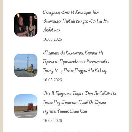
Скандалы, Змеи И Коалиции: Чем
Закончился Первый Выпуск «Ставки На
Любовь-2»
16.05.2026
«Платишь За Километры, Которые Не
Проехал»: Путешественник Раскритиковал
Трассу М-4 После Поездки На Кавказ
16.05.2026
Шел В Бразилию, Тащил Дом За Собой: На
Трассе Под Брянском Погиб От Дрона
Путешественник Саша Конь
16.05.2026