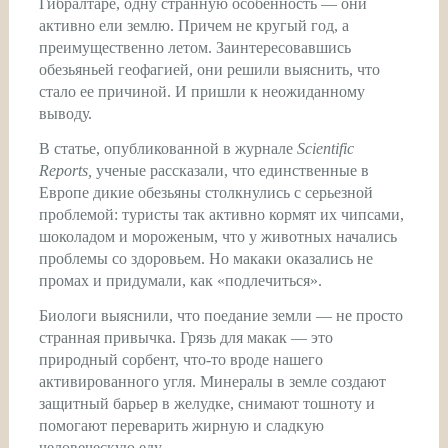
Гибралтаре, одну странную особенность — они
активно ели землю. Причем не кругый год, а
преимущественно летом. Заинтересовавшись
обезьяньей геофагией, они решили выяснить, что
стало ее причиной. И пришли к неожиданному
выводу.
В статье, опубликованной в журнале
Scientific
Reports,
ученые рассказали, что единственные в
Европе дикие обезьяны столкнулись с серьезной
проблемой: туристы так активно кормят их чипсами,
шоколадом и мороженым, что у животных начались
проблемы со здоровьем. Но макаки оказались не
промах и придумали, как «подлечиться».
Биологи выяснили, что поедание земли — не просто
странная привычка. Грязь для макак — это
природный сорбент, что-то вроде нашего
активированного угля. Минералы в земле создают
защитный барьер в желудке, снимают тошноту и
помогают переварить жирную и сладкую
человеческую еду.