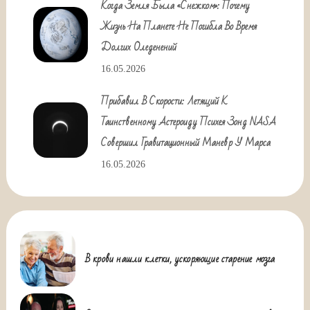
Когда Земля Была «снежком»: Почему
Жизнь На Планете Не Погибла Во Время
Долгих Оледенений
16.05.2026
Прибавил В Скорости: Летящий К
Таинственному Астероиду Психея Зонд NASA
Совершил Гравитационный Маневр У Марса
16.05.2026
В крови нашли клетки, ускоряющие старение мозга