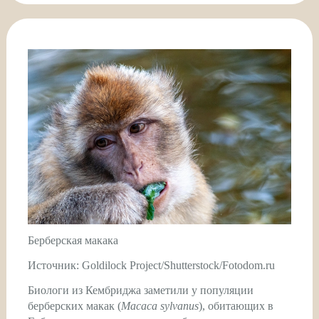
Берберская макака
Источник: Goldilock Project/Shutterstock/Fotodom.ru
Биологи из Кембриджа заметили у популяции
берберских макак (
Macaca sylvanus
), обитающих в