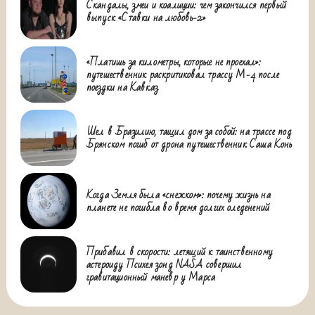
Скандалы, змеи и коалиции: чем закончился первый
выпуск «Ставки на любовь-2»
«Платишь за километры, которые не проехал»:
путешественник раскритиковал трассу М-4 после
поездки на Кавказ
Шел в Бразилию, тащил дом за собой: на трассе под
Брянском погиб от дрона путешественник Саша Конь
Когда Земля была «снежком»: почему жизнь на
планете не погибла во время долгих оледенений
Прибавил в скорости: летящий к таинственному
астероиду Психея зонд NASA совершил
гравитационный маневр у Марса