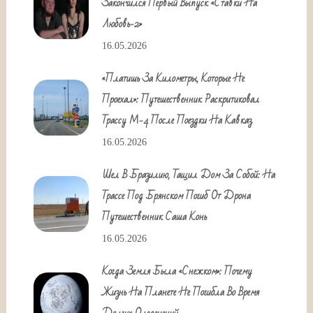
Закончился Первый Выпуск «Ставки На
Любовь-2»
16.05.2026
«Платишь За Километры, Которые Не
Проехал»: Путешественник Раскритиковал
Трассу М-4 После Поездки На Кавказ
16.05.2026
Шел В Бразилию, Тащил Дом За Собой: На
Трассе Под Брянском Погиб От Дрона
Путешественник Саша Конь
16.05.2026
Когда Земля Была «снежком»: Почему
Жизнь На Планете Не Погибла Во Время