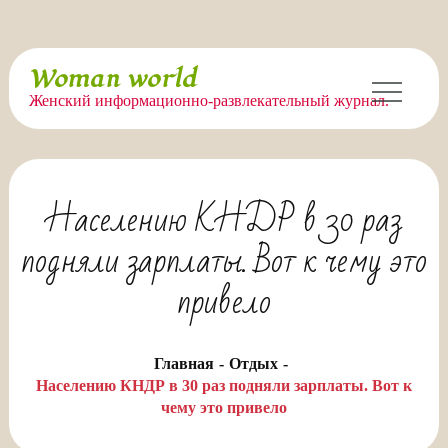
Перейти
Woman world
к
Женский информационно-развлекательный журнал.
содержимому
Населению КНДР в 30 раз
подняли зарплаты. Вот к чему это
привело
Главная
Отдых
Населению КНДР в 30 раз подняли зарплаты. Вот к
чему это привело