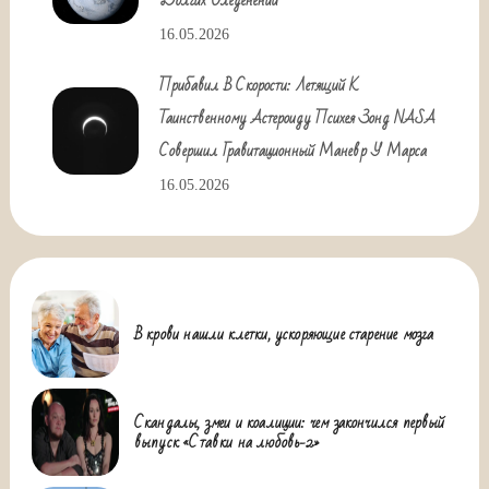
Долгих Оледенений
16.05.2026
Прибавил В Скорости: Летящий К
Таинственному Астероиду Психея Зонд NASA
Совершил Гравитационный Маневр У Марса
16.05.2026
В крови нашли клетки, ускоряющие старение мозга
Скандалы, змеи и коалиции: чем закончился первый
выпуск «Ставки на любовь-2»