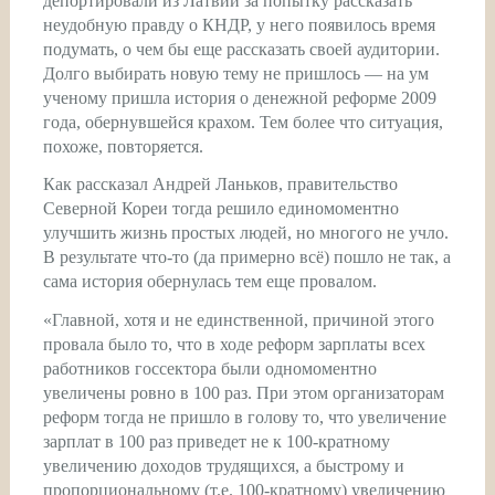
депортировали из Латвии за попытку рассказать
неудобную правду о КНДР, у него появилось время
подумать, о чем бы еще рассказать своей аудитории.
Долго выбирать новую тему не пришлось — на ум
ученому пришла история о денежной реформе 2009
года, обернувшейся крахом. Тем более что ситуация,
похоже, повторяется.
Как рассказал Андрей Ланьков, правительство
Северной Кореи тогда решило единомоментно
улучшить жизнь простых людей, но многого не учло.
В результате что-то (да примерно всё) пошло не так, а
сама история обернулась тем еще провалом.
«Главной, хотя и не единственной, причиной этого
провала было то, что в ходе реформ зарплаты всех
работников госсектора были одномоментно
увеличены ровно в 100 раз. При этом организаторам
реформ тогда не пришло в голову то, что увеличение
зарплат в 100 раз приведет не к 100-кратному
увеличению доходов трудящихся, а быстрому и
пропорциональному (т.е. 100-кратному) увеличению