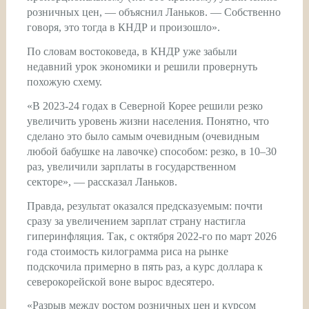
розничных цен, — объяснил Ланьков. — Собственно
говоря, это тогда в КНДР и произошло».
По словам востоковеда, в КНДР уже забыли
недавний урок экономики и решили провернуть
похожую схему.
«В 2023-24 годах в Северной Корее решили резко
увеличить уровень жизни населения. Понятно, что
сделано это было самым очевидным (очевидным
любой бабушке на лавочке) способом: резко, в 10–30
раз, увеличили зарплаты в государственном
секторе», — рассказал Ланьков.
Правда, результат оказался предсказуемым: почти
сразу за увеличением зарплат страну настигла
гиперинфляция. Так, с октября 2022-го по март 2026
года стоимость килограмма риса на рынке
подскочила примерно в пять раз, а курс доллара к
северокорейской воне вырос вдесятеро.
«Разрыв между ростом розничных цен и курсом