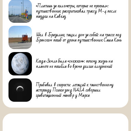
«Платишь за километры, которые не проехал»:
путешественник раскритиковал трассу М-4 после
поездки на Кавказ
Шел в Бразилию, тащил дом за собой: на трассе под
Брянском погиб от дрона путешественник Саша Конь
Когда Земля была «снежком»: почему жизнь на
планете не погибла во время долгих оледенений
Прибавил в скорости: летящий к таинственному
астероиду Психея зонд NASA совершил
гравитационный маневр у Марса