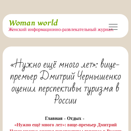
Перейти
Woman world
к
Женский информационно-развлекательный журнал.
содержимому
«Нужно ещё много лет»: вице-
премьер Дмитрий Чернышенко
оценил перспективы туризма в
России
Главная
Отдых
«Нужно ещё много лет»: вице-премьер Дмитрий