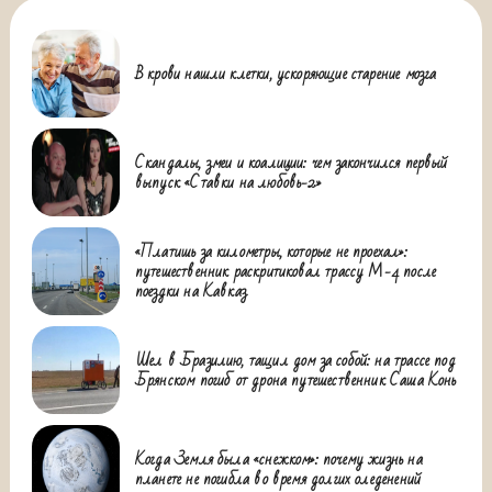
В крови нашли клетки, ускоряющие старение мозга
Скандалы, змеи и коалиции: чем закончился первый
выпуск «Ставки на любовь-2»
«Платишь за километры, которые не проехал»:
путешественник раскритиковал трассу М-4 после
поездки на Кавказ
Шел в Бразилию, тащил дом за собой: на трассе под
Брянском погиб от дрона путешественник Саша Конь
Когда Земля была «снежком»: почему жизнь на
планете не погибла во время долгих оледенений