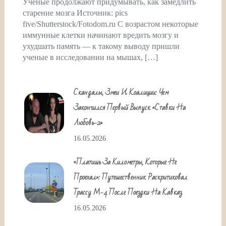
Ученые продолжают придумывать, как замедлить
старение мозга Источник: pics
five/Shutterstock/Fotodom.ru С возрастом некоторые
иммунные клетки начинают вредить мозгу и
ухудшать память — к такому выводу пришли
ученые в исследовании на мышах, […]
Скандалы, Змеи И Коалиции: Чем
Закончился Первый Выпуск «Ставки На
Любовь-2»
16.05.2026
«Платишь За Километры, Которые Не
Проехал»: Путешественник Раскритиковал
Трассу М-4 После Поездки На Кавказ
16.05.2026