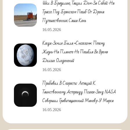
Шел В Бразилию, Тащил Дом За Собой: На
Трассе Под Брянском Погиб От Дрона
Путешественник Саша Конь
16.05.2026
Когда Земля Была «снежком»: Почему
Жизнь На Планете Не Погибла Во Время
Долгих Оледенений
16.05.2026
Прибавил В Скорости: Летящий К
Таинственному Астероиду Психея Зонд NASA
Совершил Гравитационный Маневр У Марса
16.05.2026