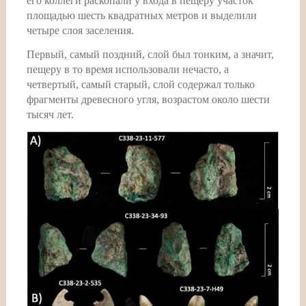
его коллеги раскопали у входа в пещеру участок
площадью шесть квадратных метров и выделили
четыре слоя заселения.
Первый, самый поздний, слой был тонким, а значит,
пещеру в то время использовали нечасто, а
четвертый, самый старый, слой содержал только
фрагменты древесного угля, возрастом около шести
тысяч лет.