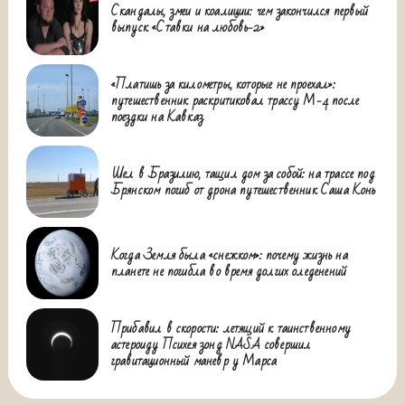
Скандалы, змеи и коалиции: чем закончился первый
выпуск «Ставки на любовь-2»
«Платишь за километры, которые не проехал»:
путешественник раскритиковал трассу М-4 после
поездки на Кавказ
Шел в Бразилию, тащил дом за собой: на трассе под
Брянском погиб от дрона путешественник Саша Конь
Когда Земля была «снежком»: почему жизнь на
планете не погибла во время долгих оледенений
Прибавил в скорости: летящий к таинственному
астероиду Психея зонд NASA совершил
гравитационный маневр у Марса