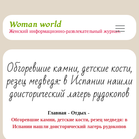
Перейти
Woman world
к
Женский информационно-развлекательный журнал.
содержимому
Обгоревшие камни, детские кости,
резец медведя: в Испании нашли
доисторический лагерь рудокопов
Главная
Отдых
Обгоревшие камни, детские кости, резец медведя: в
Испании нашли доисторический лагерь рудокопов