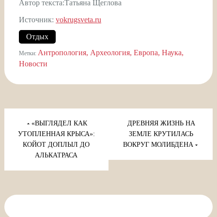
Автор текста:Татьяна Щеглова
Источник:
vokrugsveta.ru
Отдых
Антропология
Археология
Европа
Наука
Метки:
Новости
Навигация
по
«ВЫГЛЯДЕЛ КАК
ДРЕВНЯЯ ЖИЗНЬ НА
записям
УТОПЛЕННАЯ КРЫСА»:
ЗЕМЛЕ КРУТИЛАСЬ
КОЙОТ ДОПЛЫЛ ДО
ВОКРУГ МОЛИБДЕНА
АЛЬКАТРАСА