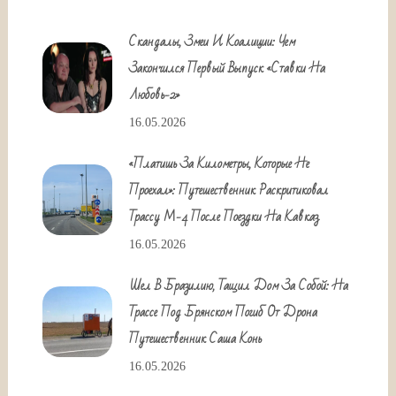
Скандалы, Змеи И Коалиции: Чем
Закончился Первый Выпуск «Ставки На
Любовь-2»
16.05.2026
«Платишь За Километры, Которые Не
Проехал»: Путешественник Раскритиковал
Трассу М-4 После Поездки На Кавказ
16.05.2026
Шел В Бразилию, Тащил Дом За Собой: На
Трассе Под Брянском Погиб От Дрона
Путешественник Саша Конь
16.05.2026