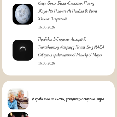
Когда Земля Была «снежком»: Почему
Жизнь На Планете Не Погибла Во Время
Долгих Оледенений
16.05.2026
Прибавил В Скорости: Летящий К
Таинственному Астероиду Психея Зонд NASA
Совершил Гравитационный Маневр У Марса
16.05.2026
В крови нашли клетки, ускоряющие старение мозга