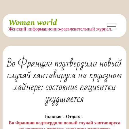
Перейти
Woman world
к
Женский информационно-развлекательный журнал.
содержимому
Во Франции подтвердили новый
случай хантавируса на круизном
лайнере: состояние пациентки
ухудшается
Главная
Отдых
Во Франции подтвердили новый случай хантавируса