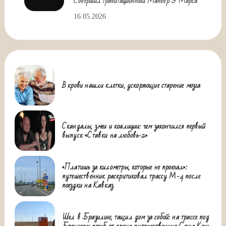
Совершил Гравитационный Маневр У Марса
16.05.2026
В крови нашли клетки, ускоряющие старение мозга
Скандалы, змеи и коалиции: чем закончился первый
выпуск «Ставки на любовь-2»
«Платишь за километры, которые не проехал»:
путешественник раскритиковал трассу М-4 после
поездки на Кавказ
Шел в Бразилию, тащил дом за собой: на трассе под
Брянском погиб от дрона путешественник Саша Конь