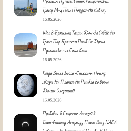
Проехал»: Путешественник Раскритиковал
Трассу М-4 После Поездки На Кавказ
16.05.2026
Шел В Бразилию, Тащил Дом За Собой: На
Трассе Под Брянском Погиб От Дрона
Путешественник Саша Конь
16.05.2026
Когда Земля Была «снежком»: Почему
Жизнь На Планете Не Погибла Во Время
Долгих Оледенений
16.05.2026
Прибавил В Скорости: Летящий К
Таинственному Астероиду Психея Зонд NASA