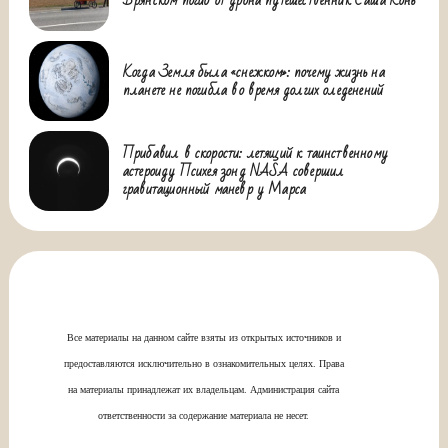
Когда Земля была «снежком»: почему жизнь на
планете не погибла во время долгих оледенений
Прибавил в скорости: летящий к таинственному
астероиду Психея зонд NASA совершил
гравитационный маневр у Марса
Все материалы на данном сайте взяты из открытых источников и
предоставляются исключительно в ознакомительных целях. Права
на материалы принадлежат их владельцам. Администрация сайта
ответственности за содержание материала не несет.