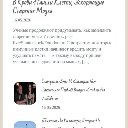
В Крови Нашли Клетки, Ускоряющие
Старение Мозга
16.05.2026
Ученые продолжают придумывать, как замедлить
старение мозга Источник: pics
five/Shutterstock/Fotodom.ru С возрастом некоторые
иммунные клетки начинают вредить мозгу и
ухудшать память — к такому выводу пришли
ученые в исследовании на мышах, […]
Скандалы, Змеи И Коалиции: Чем
Закончился Первый Выпуск «Ставки На
Любовь-2»
16.05.2026
«Платишь За Километры, Которые Не