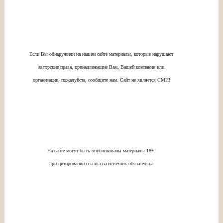
Если Вы обнаружили на нашем сайте материалы, которые нарушают
авторские права, принадлежащие Вам, Вашей компании или
организации, пожалуйста, сообщите нам. Сайт не является СМИ!
На сайте могут быть опубликованы материалы 18+!
При цитировании ссылка на источник обязательна.