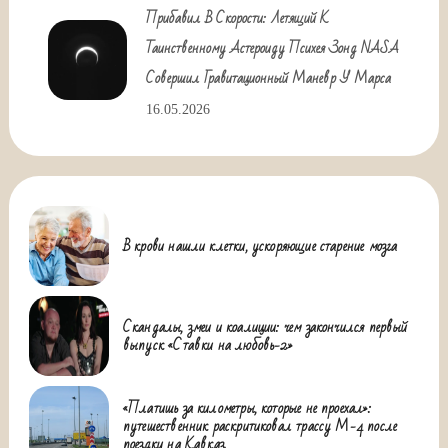
Прибавил В Скорости: Летящий К
Таинственному Астероиду Психея Зонд NASA
Совершил Гравитационный Маневр У Марса
16.05.2026
В крови нашли клетки, ускоряющие старение мозга
Скандалы, змеи и коалиции: чем закончился первый
выпуск «Ставки на любовь-2»
«Платишь за километры, которые не проехал»:
путешественник раскритиковал трассу М-4 после
поездки на Кавказ