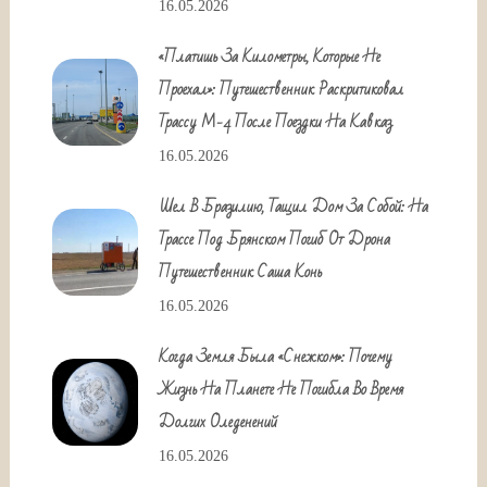
16.05.2026
«Платишь За Километры, Которые Не
Проехал»: Путешественник Раскритиковал
Трассу М-4 После Поездки На Кавказ
16.05.2026
Шел В Бразилию, Тащил Дом За Собой: На
Трассе Под Брянском Погиб От Дрона
Путешественник Саша Конь
16.05.2026
Когда Земля Была «снежком»: Почему
Жизнь На Планете Не Погибла Во Время
Долгих Оледенений
16.05.2026