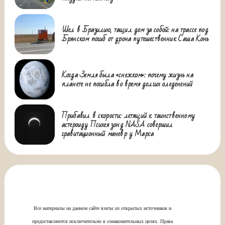
Шел в Бразилию, тащил дом за собой: на трассе под
Брянском погиб от дрона путешественник Саша Конь
Когда Земля была «снежком»: почему жизнь на
планете не погибла во время долгих оледенений
Прибавил в скорости: летящий к таинственному
астероиду Психея зонд NASA совершил
гравитационный маневр у Марса
Все материалы на данном сайте взяты из открытых источников и
предоставляются исключительно в ознакомительных целях. Права