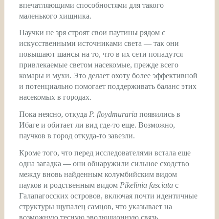
впечатляющими способностями для такого
маленького хищника.
Паучки не зря строят свои паутины рядом с
искусственными источниками света — так они
повышают шансы на то, что в их сети попадутся
привлекаемые светом насекомые, прежде всего
комары и мухи. Это делает охоту более эффективной
и потенциально помогает поддерживать баланс этих
насекомых в городах.
Пока неясно, откуда
P. floydmuraria
появились в
Ибаге и обитает ли вид где-то еще. Возможно,
паучков в город откуда-то завезли.
Кроме того, что перед исследователями встала еще
одна загадка — они обнаружили сильное сходство
между вновь найденным колумбийским видом
пауков и родственным видом
Pikelinia fasciata
с
Галапагосских островов, включая почти идентичные
структуры щупалец самцов, что указывает на
возможную тесную эволюционную связь.