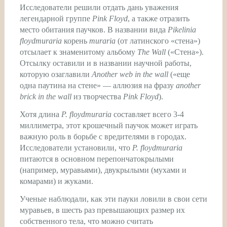
Исследователи решили отдать дань уважения
легендарной группе
Pink Floyd
, а также отразить
место обитания паучков. В названии вида
Pikelinia
floydmuraria
корень
muraria
(от латинского «стена»)
отсылает к знаменитому альбому
The Wall
(«Стена»).
Отсылку оставили и в названии научной работы,
которую озаглавили
Another web in the wall
(«еще
одна паутина на стене» — аллюзия на фразу
another
brick in the wall
из творчества
Pink Floyd
).
Хотя длина
P. floydmuraria
составляет всего 3-4
миллиметра, этот крошечный паучок может играть
важную роль в борьбе с вредителями в городах.
Исследователи установили, что
P. floydmuraria
питаются в основном перепончатокрылыми
(например, муравьями), двукрылыми (мухами и
комарами) и жуками.
Ученые наблюдали, как эти пауки ловили в свои сети
муравьев, в шесть раз превышающих размер их
собственного тела, что можно считать