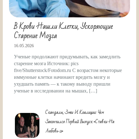
В Крови Нашли Клетки, Ускоряющие
Старение Мозга
16.05.2026
Ученые продолжают придумывать, как замедлить
старение мозга Источник: pics
five/Shutterstock/Fotodom.ru С возрастом некоторые
иммунные клетки начинают вредить мозгу и
ухудшать память — к такому выводу пришли
ученые в исследовании на мышах, […]
Скандалы, Змеи И Коалиции: Чем
Закончился Первый Выпуск «Ставки На
Любовь-2»