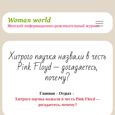
Перейти
Woman world
к
Женский информационно-развлекательный журнал.
содержимому
Хитрого паучка назвали в честь
Pink Floyd — догадаетесь,
почему?
Главная
Отдых
Хитрого паучка назвали в честь Pink Floyd —
догадаетесь, почему?