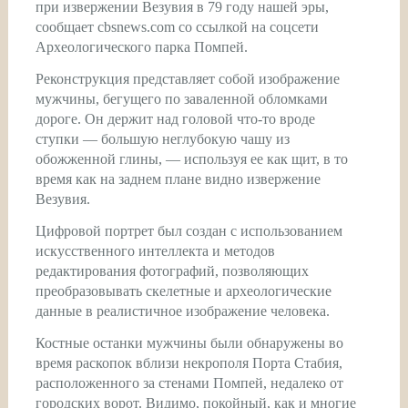
при извержении Везувия в 79 году нашей эры,
сообщает cbsnews.com со ссылкой на соцсети
Археологического парка Помпей.
Реконструкция представляет собой изображение
мужчины, бегущего по заваленной обломками
дороге. Он держит над головой что-то вроде
ступки — большую неглубокую чашу из
обожженной глины, — используя ее как щит, в то
время как на заднем плане видно извержение
Везувия.
Цифровой портрет был создан с использованием
искусственного интеллекта и методов
редактирования фотографий, позволяющих
преобразовывать скелетные и археологические
данные в реалистичное изображение человека.
Костные останки мужчины были обнаружены во
время раскопок вблизи некрополя Порта Стабия,
расположенного за стенами Помпей, недалеко от
городских ворот. Видимо, покойный, как и многие