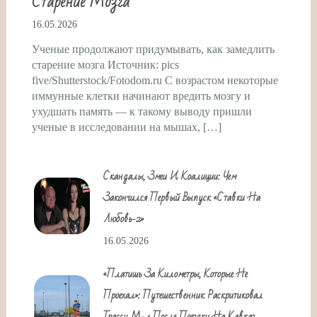
Старение Мозга
16.05.2026
Ученые продолжают придумывать, как замедлить
старение мозга Источник: pics
five/Shutterstock/Fotodom.ru С возрастом некоторые
иммунные клетки начинают вредить мозгу и
ухудшать память — к такому выводу пришли
ученые в исследовании на мышах, […]
Скандалы, Змеи И Коалиции: Чем
Закончился Первый Выпуск «Ставки На
Любовь-2»
16.05.2026
«Платишь За Километры, Которые Не
Проехал»: Путешественник Раскритиковал
Трассу М-4 После Поездки На Кавказ