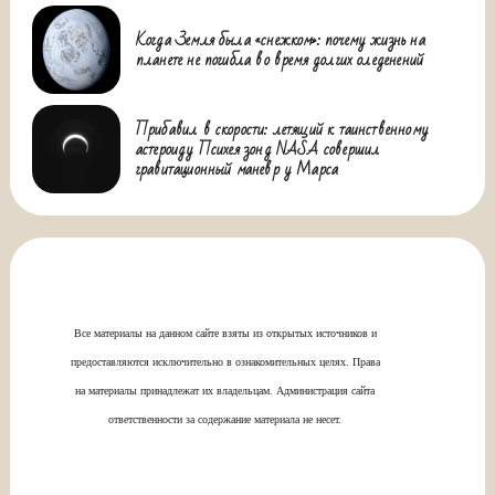
Когда Земля была «снежком»: почему жизнь на
планете не погибла во время долгих оледенений
Прибавил в скорости: летящий к таинственному
астероиду Психея зонд NASA совершил
гравитационный маневр у Марса
Все материалы на данном сайте взяты из открытых источников и
предоставляются исключительно в ознакомительных целях. Права
на материалы принадлежат их владельцам. Администрация сайта
ответственности за содержание материала не несет.