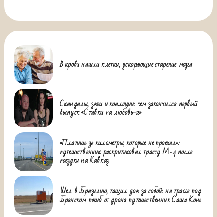
В крови нашли клетки, ускоряющие старение мозга
Скандалы, змеи и коалиции: чем закончился первый
выпуск «Ставки на любовь-2»
«Платишь за километры, которые не проехал»:
путешественник раскритиковал трассу М-4 после
поездки на Кавказ
Шел в Бразилию, тащил дом за собой: на трассе под
Брянском погиб от дрона путешественник Саша Конь