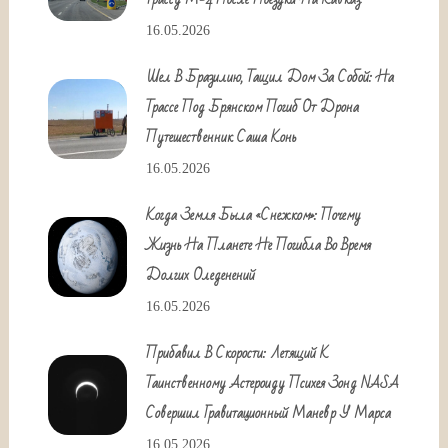
16.05.2026
Шел В Бразилию, Тащил Дом За Собой: На
Трассе Под Брянском Погиб От Дрона
Путешественник Саша Конь
16.05.2026
Когда Земля Была «снежком»: Почему
Жизнь На Планете Не Погибла Во Время
Долгих Оледенений
16.05.2026
Прибавил В Скорости: Летящий К
Таинственному Астероиду Психея Зонд NASA
Совершил Гравитационный Маневр У Марса
16.05.2026