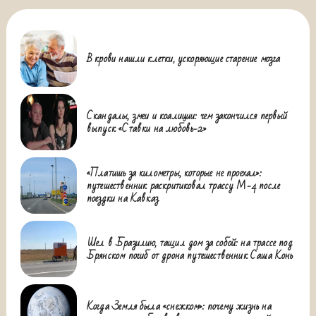
В крови нашли клетки, ускоряющие старение мозга
Скандалы, змеи и коалиции: чем закончился первый
выпуск «Ставки на любовь-2»
«Платишь за километры, которые не проехал»:
путешественник раскритиковал трассу М-4 после
поездки на Кавказ
Шел в Бразилию, тащил дом за собой: на трассе под
Брянском погиб от дрона путешественник Саша Конь
Когда Земля была «снежком»: почему жизнь на