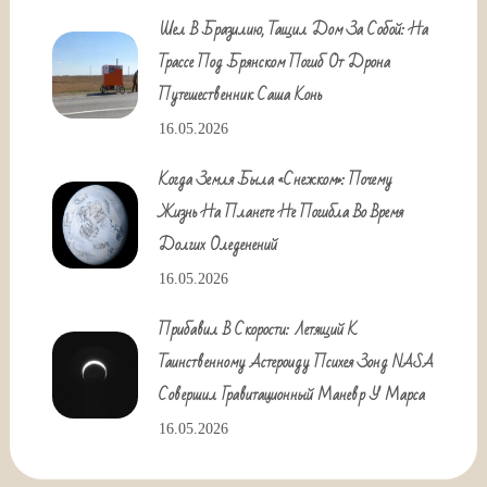
Шел В Бразилию, Тащил Дом За Собой: На
Трассе Под Брянском Погиб От Дрона
Путешественник Саша Конь
16.05.2026
Когда Земля Была «снежком»: Почему
Жизнь На Планете Не Погибла Во Время
Долгих Оледенений
16.05.2026
Прибавил В Скорости: Летящий К
Таинственному Астероиду Психея Зонд NASA
Совершил Гравитационный Маневр У Марса
16.05.2026