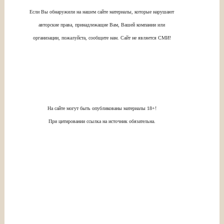
Если Вы обнаружили на нашем сайте материалы, которые нарушают
авторские права, принадлежащие Вам, Вашей компании или
организации, пожалуйста, сообщите нам. Сайт не является СМИ!
На сайте могут быть опубликованы материалы 18+!
При цитировании ссылка на источник обязательна.