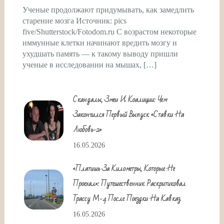
Ученые продолжают придумывать, как замедлить
старение мозга Источник: pics
five/Shutterstock/Fotodom.ru С возрастом некоторые
иммунные клетки начинают вредить мозгу и
ухудшать память — к такому выводу пришли
ученые в исследовании на мышах, […]
Скандалы, Змеи И Коалиции: Чем
Закончился Первый Выпуск «Ставки На
Любовь-2»
16.05.2026
«Платишь За Километры, Которые Не
Проехал»: Путешественник Раскритиковал
Трассу М-4 После Поездки На Кавказ
16.05.2026