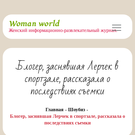
Перейти
Woman world
к
Женский информационно-развлекательный журнал.
содержимому
Блогер, заснявшая Лерчек в
спортзале, рассказала о
последствиях съемки
Главная
Шоубиз
Блогер, заснявшая Лерчек в спортзале, рассказала о
последствиях съемки