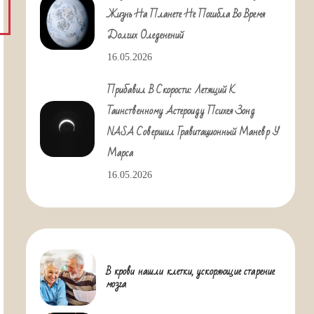
Жизнь На Планете Не Погибла Во Время
Долгих Оледенений
16.05.2026
Прибавил В Скорости: Летящий К
Таинственному Астероиду Психея Зонд
NASA Совершил Гравитационный Маневр У
Марса
16.05.2026
В крови нашли клетки, ускоряющие старение
мозга