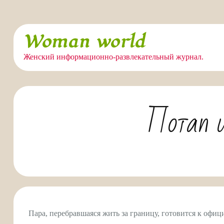
Перейти
Woman world
к
содержимому
Женский информационно-развлекательный журнал.
Потап 
Пара, перебравшаяся жить за границу, готовится к офи