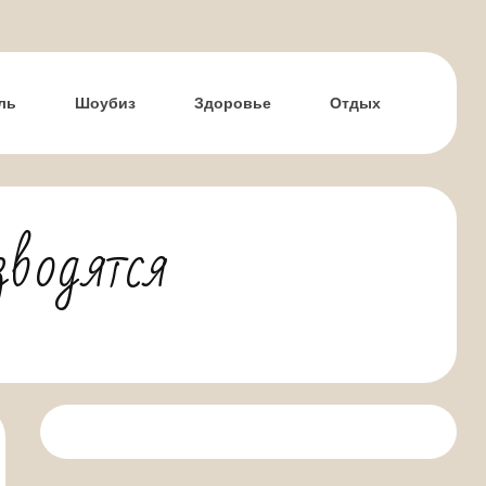
ль
Шоубиз
Здоровье
Отдых
водятся