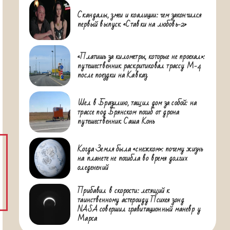
Скандалы, змеи и коалиции: чем закончился
первый выпуск «Ставки на любовь-2»
«Платишь за километры, которые не проехал»:
путешественник раскритиковал трассу М-4
после поездки на Кавказ
Шел в Бразилию, тащил дом за собой: на
трассе под Брянском погиб от дрона
путешественник Саша Конь
Когда Земля была «снежком»: почему жизнь
на планете не погибла во время долгих
оледенений
Прибавил в скорости: летящий к
таинственному астероиду Психея зонд
NASA совершил гравитационный маневр у
Марса