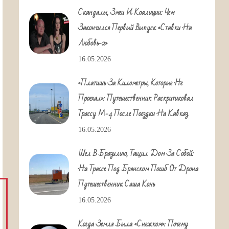
Скандалы, Змеи И Коалиции: Чем
Закончился Первый Выпуск «Ставки На
Любовь-2»
16.05.2026
«Платишь За Километры, Которые Не
Проехал»: Путешественник Раскритиковал
Трассу М-4 После Поездки На Кавказ
16.05.2026
Шел В Бразилию, Тащил Дом За Собой:
На Трассе Под Брянском Погиб От Дрона
Путешественник Саша Конь
16.05.2026
Когда Земля Была «снежком»: Почему