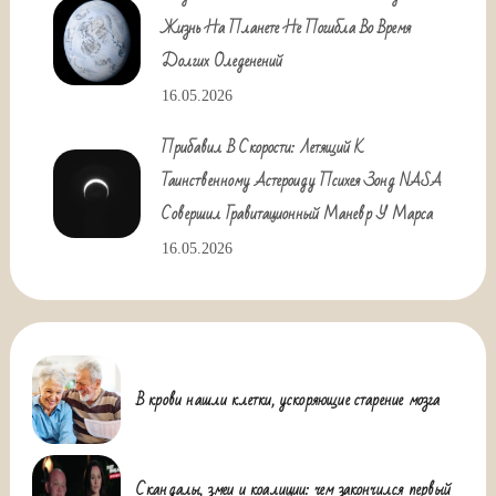
Жизнь На Планете Не Погибла Во Время
Долгих Оледенений
16.05.2026
Прибавил В Скорости: Летящий К
Таинственному Астероиду Психея Зонд NASA
Совершил Гравитационный Маневр У Марса
16.05.2026
В крови нашли клетки, ускоряющие старение мозга
Скандалы, змеи и коалиции: чем закончился первый