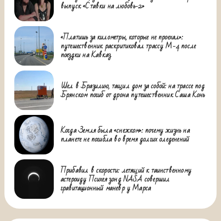
выпуск «Ставки на любовь-2»
«Платишь за километры, которые не проехал»:
путешественник раскритиковал трассу М-4 после
поездки на Кавказ
Шел в Бразилию, тащил дом за собой: на трассе под
Брянском погиб от дрона путешественник Саша Конь
Когда Земля была «снежком»: почему жизнь на
планете не погибла во время долгих оледенений
Прибавил в скорости: летящий к таинственному
астероиду Психея зонд NASA совершил
гравитационный маневр у Марса