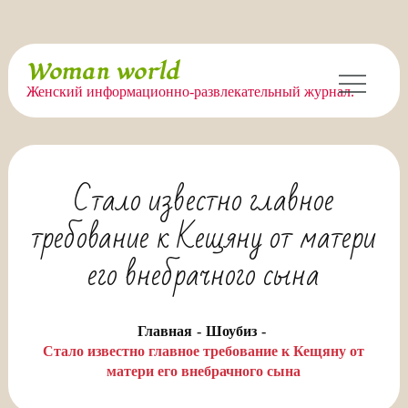
Перейти
Woman world
к
Женский информационно-развлекательный журнал.
содержимому
Стало известно главное
требование к Кещяну от матери
его внебрачного сына
Главная
Шоубиз
Стало известно главное требование к Кещяну от
матери его внебрачного сына