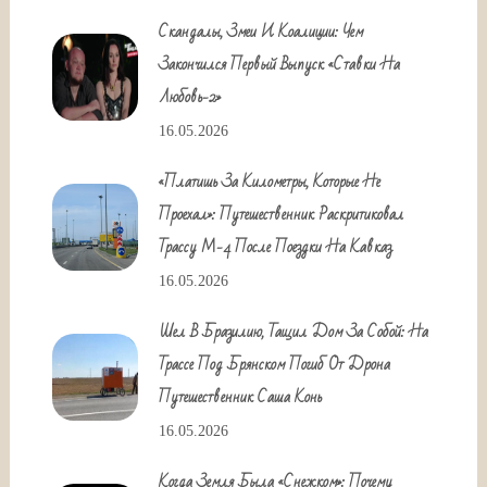
Скандалы, Змеи И Коалиции: Чем
Закончился Первый Выпуск «Ставки На
Любовь-2»
16.05.2026
«Платишь За Километры, Которые Не
Проехал»: Путешественник Раскритиковал
Трассу М-4 После Поездки На Кавказ
16.05.2026
Шел В Бразилию, Тащил Дом За Собой: На
Трассе Под Брянском Погиб От Дрона
Путешественник Саша Конь
16.05.2026
Когда Земля Была «снежком»: Почему