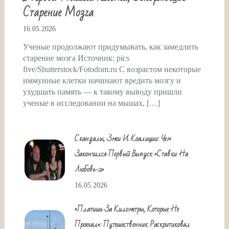
Старение Мозга
16.05.2026
Ученые продолжают придумывать, как замедлить
старение мозга Источник: pics
five/Shutterstock/Fotodom.ru С возрастом некоторые
иммунные клетки начинают вредить мозгу и
ухудшать память — к такому выводу пришли
ученые в исследовании на мышах, […]
Скандалы, Змеи И Коалиции: Чем
Закончился Первый Выпуск «Ставки На
Любовь-2»
16.05.2026
«Платишь За Километры, Которые Не
Проехал»: Путешественник Раскритиковал