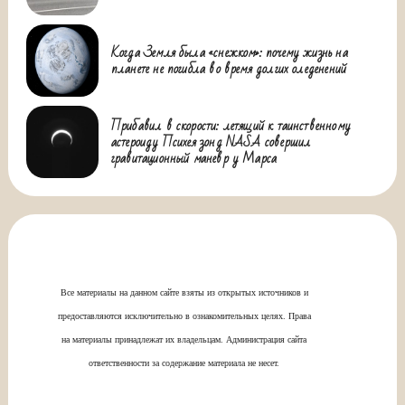
Когда Земля была «снежком»: почему жизнь на
планете не погибла во время долгих оледенений
Прибавил в скорости: летящий к таинственному
астероиду Психея зонд NASA совершил
гравитационный маневр у Марса
Все материалы на данном сайте взяты из открытых источников и
предоставляются исключительно в ознакомительных целях. Права
на материалы принадлежат их владельцам. Администрация сайта
ответственности за содержание материала не несет.