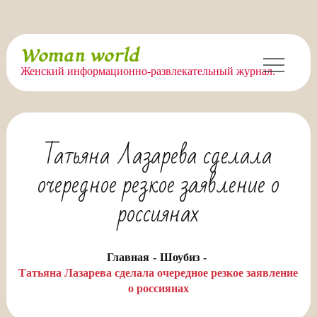
Перейти
Woman world
к
Женский информационно-развлекательный журнал.
содержимому
Татьяна Лазарева сделала
очередное резкое заявление о
россиянах
Главная
Шоубиз
Татьяна Лазарева сделала очередное резкое заявление
о россиянах