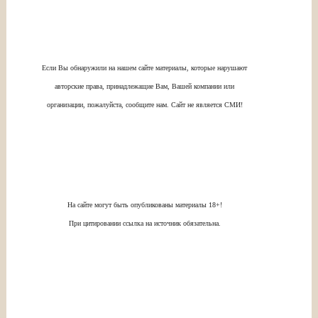
Если Вы обнаружили на нашем сайте материалы, которые нарушают
авторские права, принадлежащие Вам, Вашей компании или
организации, пожалуйста, сообщите нам. Сайт не является СМИ!
На сайте могут быть опубликованы материалы 18+!
При цитировании ссылка на источник обязательна.