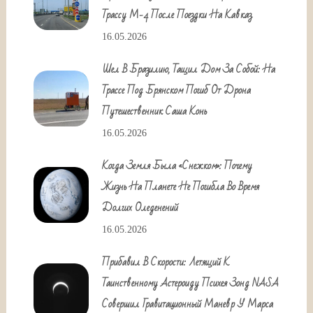
Трассу М-4 После Поездки На Кавказ
16.05.2026
Шел В Бразилию, Тащил Дом За Собой: На
Трассе Под Брянском Погиб От Дрона
Путешественник Саша Конь
16.05.2026
Когда Земля Была «снежком»: Почему
Жизнь На Планете Не Погибла Во Время
Долгих Оледенений
16.05.2026
Прибавил В Скорости: Летящий К
Таинственному Астероиду Психея Зонд NASA
Совершил Гравитационный Маневр У Марса