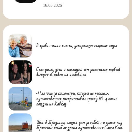
16.05.2026
В крови нашли клетки, ускоряющие старение мозга
Скандалы, змеи и коалиции: чем закончился первый
выпуск «Ставки на любовь-2»
«Платишь за километры, которые не проехал»:
путешественник раскритиковал трассу М-4 после
поездки на Кавказ
Шел в Бразилию, тащил дом за собой: на трассе под
Брянском погиб от дрона путешественник Саша Конь