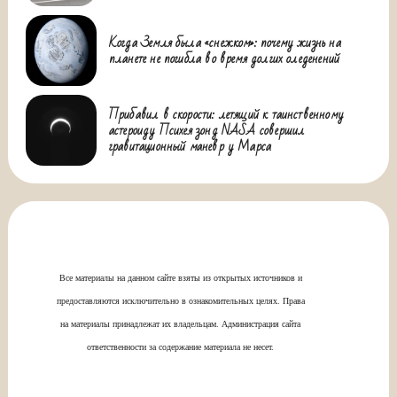
Когда Земля была «снежком»: почему жизнь на
планете не погибла во время долгих оледенений
Прибавил в скорости: летящий к таинственному
астероиду Психея зонд NASA совершил
гравитационный маневр у Марса
Все материалы на данном сайте взяты из открытых источников и
предоставляются исключительно в ознакомительных целях. Права
на материалы принадлежат их владельцам. Администрация сайта
ответственности за содержание материала не несет.