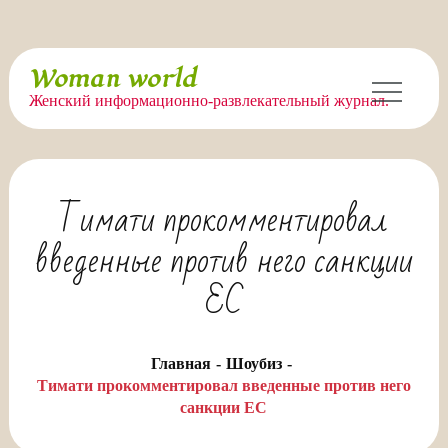
Перейти
Woman world
к
Женский информационно-развлекательный журнал.
содержимому
Тимати прокомментировал
введенные против него санкции
ЕС
Главная
Шоубиз
Тимати прокомментировал введенные против него
санкции ЕС