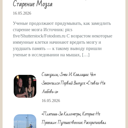
Старение Мозга
16.05.2026
Ученые продолжают придумывать, как замедлить
старение мозга Источник: pics
five/Shutterstock/Fotodom.ru С возрастом некоторые
иммунные клетки начинают вредить мозгу и
ухудшать память — к такому выводу пришли
ученые в исследовании на мышах, […]
Скандалы, Змеи И Коалиции: Чем
Закончился Первый Выпуск «Ставки На
Любовь-2»
16.05.2026
«Платишь За Километры, Которые Не
Проехал»: Путешественник Раскритиковал