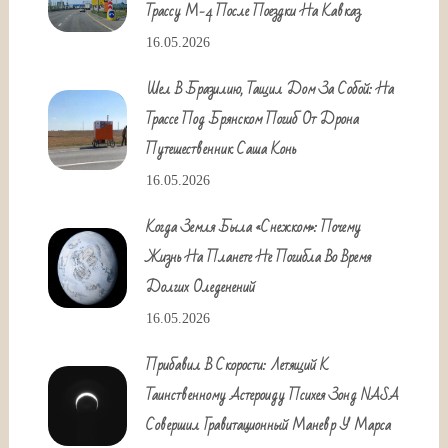
Трассу М-4 После Поездки На Кавказ
16.05.2026
Шел В Бразилию, Тащил Дом За Собой: На
Трассе Под Брянском Погиб От Дрона
Путешественник Саша Конь
16.05.2026
Когда Земля Была «снежком»: Почему
Жизнь На Планете Не Погибла Во Время
Долгих Оледенений
16.05.2026
Прибавил В Скорости: Летящий К
Таинственному Астероиду Психея Зонд NASA
Совершил Гравитационный Маневр У Марса