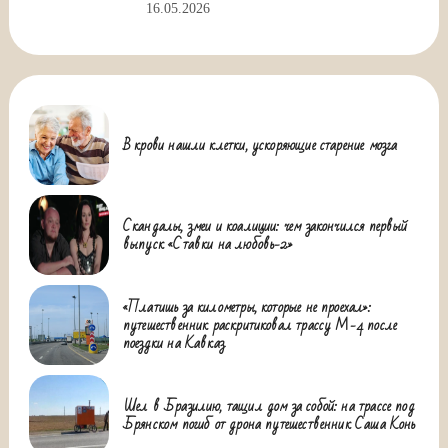
16.05.2026
В крови нашли клетки, ускоряющие старение мозга
Скандалы, змеи и коалиции: чем закончился первый
выпуск «Ставки на любовь-2»
«Платишь за километры, которые не проехал»:
путешественник раскритиковал трассу М-4 после
поездки на Кавказ
Шел в Бразилию, тащил дом за собой: на трассе под
Брянском погиб от дрона путешественник Саша Конь