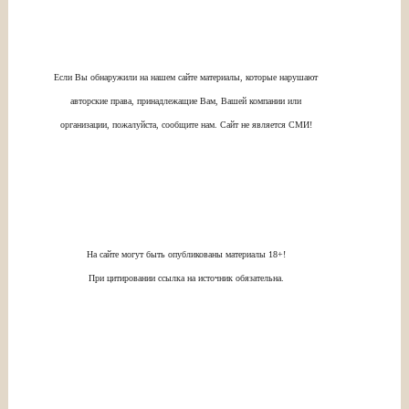
Если Вы обнаружили на нашем сайте материалы, которые нарушают
авторские права, принадлежащие Вам, Вашей компании или
организации, пожалуйста, сообщите нам. Сайт не является СМИ!
На сайте могут быть опубликованы материалы 18+!
При цитировании ссылка на источник обязательна.