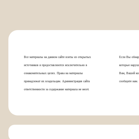
Все материалы на данном сайте взяты из открытых
Если Вы обнар
источников и предоставляются исключительно в
которые наруш
ознакомительных целях. Права на материалы
Вам, Вашей ко
принадлежат их владельцам. Администрация сайта
сообщите нам.
ответственности за содержание материала не несет.