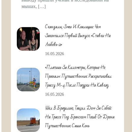
мышах, […]
Скандалы, Змеи И Коалиции: Чем
Закончился Первый Выпуск «Ставки На
Любовь-2»
16.05.2026
«Платишь За Километры, Которые Не
Проехал»: Путешественник Раскритиковал
Трассу М-4 После Поездки На Кавказ
16.05.2026
Шел В Бразилию, Тащил Дом За Собой:
На Трассе Под Брянском Погиб От Дрона
Путешественник Саша Конь