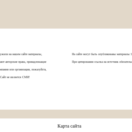
ужили на нашем сайте материалы,
На сайте могут быть опубликованы материалы 
ают авторские права, принадлежащие
При цитировании ссылка на источник обязатель
мпании или организации, пожалуйста,
 Сайт не является СМИ!
Карта сайта