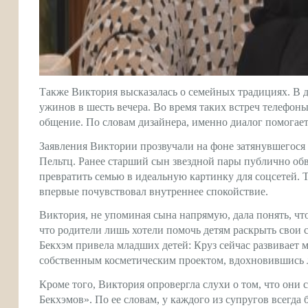
Также Виктория высказалась о семейных традициях. В 
ужинов в шесть вечера. Во время таких встреч телефон
общение. По словам дизайнера, именно диалог помогает
Заявления Виктории прозвучали на фоне затянувшегося
Пельтц. Ранее старший сын звездной пары публично об
превратить семью в идеальную картинку для соцсетей. Т
впервые почувствовал внутреннее спокойствие.
Виктория, не упоминая сына напрямую, дала понять, чт
что родители лишь хотели помочь детям раскрыть свои с
Бекхэм привела младших детей: Круз сейчас развивает м
собственным косметическим проектом, вдохновившись л
Кроме того, Виктория опровергла слухи о том, что они 
Бекхэмов». По ее словам, у каждого из супругов всегда