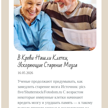
В Крови Нашли Клетки,
Ускоряющие Старение Мозга
16.05.2026
Ученые продолжают придумывать, как
замедлить старение мозга Источник: pics
five/Shutterstock/Fotodom.ru С возрастом
некоторые иммунные клетки начинают
вредить мозгу и ухудшать память — к такому
выводу пришли ученые в исследовании на