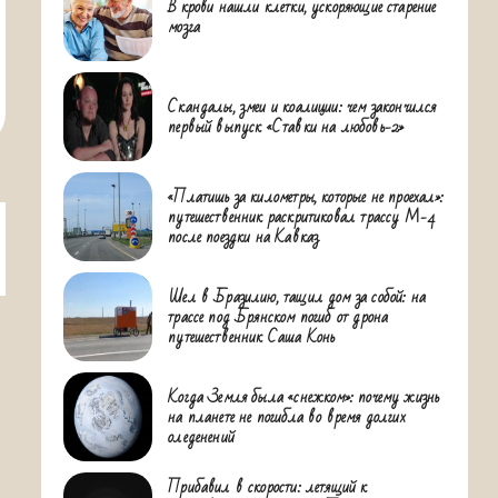
В крови нашли клетки, ускоряющие старение
мозга
Скандалы, змеи и коалиции: чем закончился
первый выпуск «Ставки на любовь-2»
«Платишь за километры, которые не проехал»:
путешественник раскритиковал трассу М-4
после поездки на Кавказ
Шел в Бразилию, тащил дом за собой: на
трассе под Брянском погиб от дрона
путешественник Саша Конь
Когда Земля была «снежком»: почему жизнь
на планете не погибла во время долгих
оледенений
Прибавил в скорости: летящий к