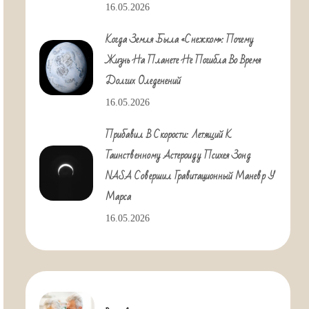
16.05.2026
Когда Земля Была «снежком»: Почему
Жизнь На Планете Не Погибла Во Время
Долгих Оледенений
16.05.2026
Прибавил В Скорости: Летящий К
Таинственному Астероиду Психея Зонд
NASA Совершил Гравитационный Маневр У
Марса
16.05.2026