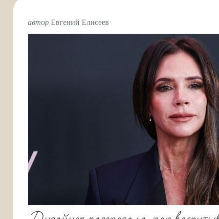
автор
Евгений Елисеев