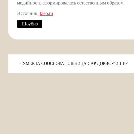
медийность сформировалась естественным образом.
Источник:
kleo.ru
Шоубиз
Навигация
по
УМЕРЛА СООСНОВАТЕЛЬНИЦА GAP ДОРИС ФИШЕР
записям