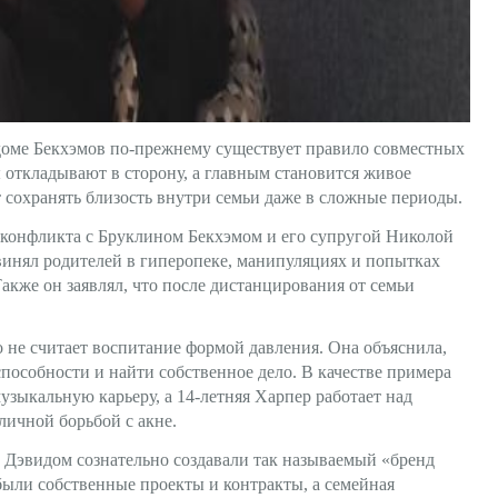
доме Бекхэмов по-прежнему существует правило совместных
ы откладывают в сторону, а главным становится живое
 сохранять близость внутри семьи даже в сложные периоды.
 конфликта с Бруклином Бекхэмом и его супругой Николой
винял родителей в гиперопеке, манипуляциях и попытках
акже он заявлял, что после дистанцирования от семьи
о не считает воспитание формой давления. Она объяснила,
пособности и найти собственное дело. В качестве примера
узыкальную карьеру, а 14-летняя Харпер работает над
ичной борьбой с акне.
с Дэвидом сознательно создавали так называемый «бренд
 были собственные проекты и контракты, а семейная