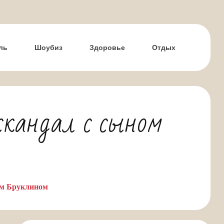
ль
Шоубиз
Здоровье
Отдых
скандал с сыном
ом Бруклином