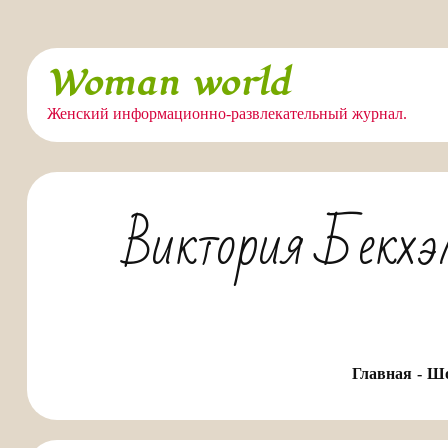
Перейти
Woman world
к
содержимому
Женский информационно-развлекательный журнал.
Виктория Бекхэ
Главная
Шо