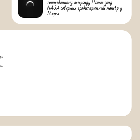
таинственному астероиду Психея зонд
NASA совершил гравитационный маневр у
Марса
18+!
на.