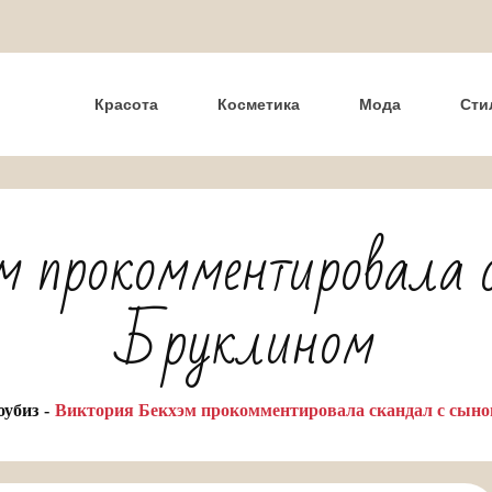
Красота
Косметика
Мода
Сти
м прокомментировала 
Бруклином
убиз
Виктория Бекхэм прокомментировала скандал с сын