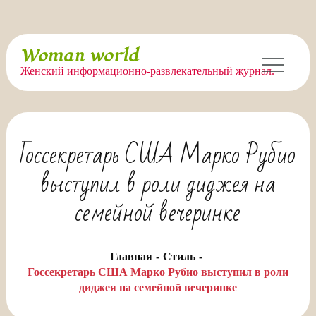
Перейти
Woman world
к
Женский информационно-развлекательный журнал.
содержимому
Госсекретарь США Марко Рубио
выступил в роли диджея на
семейной вечеринке
Главная
Стиль
Госсекретарь США Марко Рубио выступил в роли
диджея на семейной вечеринке