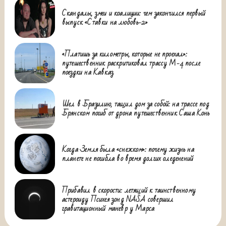
Скандалы, змеи и коалиции: чем закончился первый
выпуск «Ставки на любовь-2»
«Платишь за километры, которые не проехал»:
путешественник раскритиковал трассу М-4 после
поездки на Кавказ
Шел в Бразилию, тащил дом за собой: на трассе под
Брянском погиб от дрона путешественник Саша Конь
Когда Земля была «снежком»: почему жизнь на
планете не погибла во время долгих оледенений
Прибавил в скорости: летящий к таинственному
астероиду Психея зонд NASA совершил
гравитационный маневр у Марса