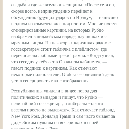
свадьба и где же все-таки женщины. «После сета он,
скорее всего, непринужденно перейдет к
обсуждению будущих ударов по Ирану», — написано
в одном из комментариев под постом. Многие постят
сгенерированные картинки, на которых Рубио
изображен в диджейском наряде, наушниках и с
мрачным лицом. На некоторых картинках рядом с
госсекретарем стоит табличка с плейлистом, где
перечислены любимые треки Трампа. «Когда узнал,
что сегодня у тебя сет в Овальном кабинете», —
гласят подписи к картинкам. Как отмечают
некоторые пользователи, Grok за сегодняшний день
устал генерировать такие изображения.
Республиканцы увидели в видео повод для
политических выпадов и пишут, что Рубио —
величайший госсекретарь, а либералы «такого
веселья просто не выдержат». Как отмечает таблоид
New York Post, Дональд Трамп и сам часто бывает за
диджейским пультом на вечеринках в своей
резиденции Мар-а-Лаго.