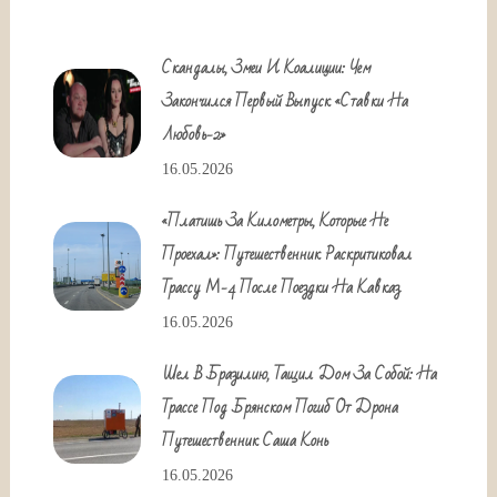
Скандалы, Змеи И Коалиции: Чем
Закончился Первый Выпуск «Ставки На
Любовь-2»
16.05.2026
«Платишь За Километры, Которые Не
Проехал»: Путешественник Раскритиковал
Трассу М-4 После Поездки На Кавказ
16.05.2026
Шел В Бразилию, Тащил Дом За Собой: На
Трассе Под Брянском Погиб От Дрона
Путешественник Саша Конь
16.05.2026