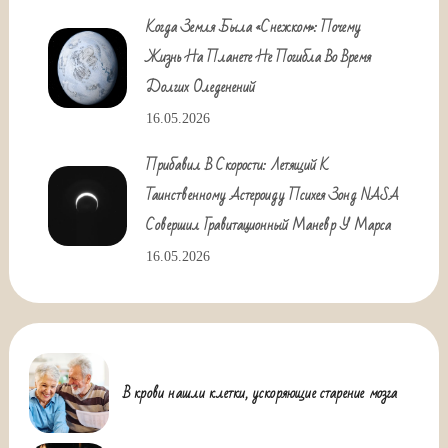
Когда Земля Была «снежком»: Почему
Жизнь На Планете Не Погибла Во Время
Долгих Оледенений
16.05.2026
Прибавил В Скорости: Летящий К
Таинственному Астероиду Психея Зонд NASA
Совершил Гравитационный Маневр У Марса
16.05.2026
В крови нашли клетки, ускоряющие старение мозга