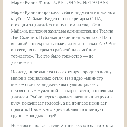
Марко Рубио. Фото: LUKE JOHNSON/EPA/TASS
Марко Рубио попробовал себя в диджеинге в ночном
клубе в Майами. Видео с госсекретарем США,
стоящим за диджейским пультом на свадьбе в
Майами, выложил замглавы администрации Трампа
Дэн Скавино. Публикацию он подписал так: «Наш
великий госсекретарь тоже диджеит на свадьбах! Вот
он сегодня вечером за работой на семейном
торжестве». Чье это было торжество — не
уточняется.
Неожиданное амплуа госсекретаря породило волну
мемов в социальных сетях. На видео «министр
всего» стоит за диджейским пультом рядом с
неизвестным мужчиной — скорее всего, настоящим
диджеем. Рубио перекладывает наушники из руки в
руку, покачивает головой, а на припеве начинает
прыгать. В зале в это время обнявшись танцует
группа молодых людей.
Некоторые пользователи X интересуются, что это за