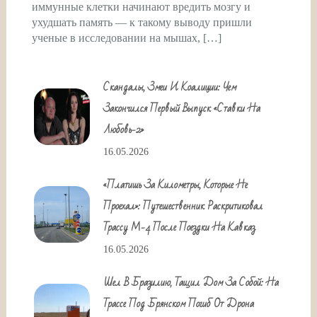
иммунные клетки начинают вредить мозгу и
ухудшать память — к такому выводу пришли
ученые в исследовании на мышах, […]
Скандалы, Змеи И Коалиции: Чем
Закончился Первый Выпуск «Ставки На
Любовь-2»
16.05.2026
«Платишь За Километры, Которые Не
Проехал»: Путешественник Раскритиковал
Трассу М-4 После Поездки На Кавказ
16.05.2026
Шел В Бразилию, Тащил Дом За Собой: На
Трассе Под Брянском Погиб От Дрона