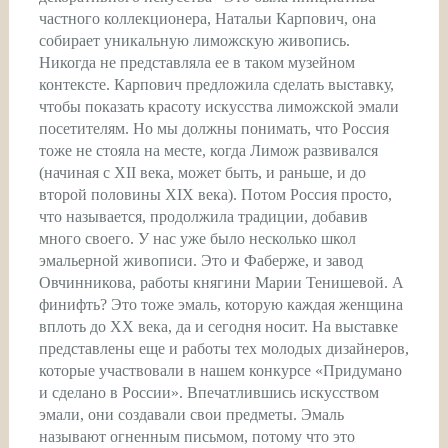
частного коллекционера, Натальи Карпович, она
собирает уникальную лиможскую живопись.
Никогда не представляла ее в таком музейном
контексте. Карпович предложила сделать выставку,
чтобы показать красоту искусства лиможской эмали
посетителям. Но мы должны понимать, что Россия
тоже не стояла на месте, когда Лимож развивался
(начиная с XII века, может быть, и раньше, и до
второй половины XIX века). Потом Россия просто,
что называется, продолжила традиции, добавив
много своего. У нас уже было несколько школ
эмальерной живописи. Это и Фаберже, и завод
Овчинникова, работы княгини Марии Тенишевой. А
финифть? Это тоже эмаль, которую каждая женщина
вплоть до XX века, да и сегодня носит. На выставке
представлены еще и работы тех молодых дизайнеров,
которые участвовали в нашем конкурсе «Придумано
и сделано в России». Впечатлившись искусством
эмали, они создавали свои предметы. Эмаль
называют огненным письмом, потому что это