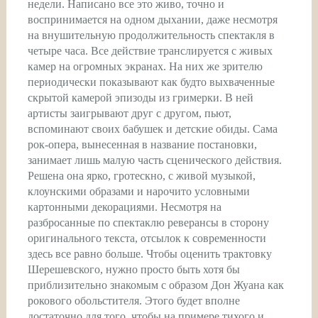
недели. Написано все это живо, точно и
воспринимается на одном дыхании, даже несмотря
на внушительную продолжительность спектакля в
четыре часа. Все действие транслируется с живых
камер на огромных экранах. На них же зрителю
периодически показывают как будто выхваченные
скрытой камерой эпизоды из гримерки. В ней
артисты заигрывают друг с другом, пьют,
вспоминают своих бабушек и детские обиды. Сама
рок-опера, вынесенная в название постановки,
занимает лишь малую часть сценического действия.
Решена она ярко, гротескно, с живой музыкой,
клоунскими образами и нарочито условными
картонными декорациями. Несмотря на
разбросанные по спектаклю реверансы в сторону
оригинального текста, отсылок к современности
здесь все равно больше. Чтобы оценить трактовку
Шерешевского, нужно просто быть хотя бы
приблизительно знакомым с образом Дон Жуана как
рокового обольстителя. Этого будет вполне
достаточно для того, чтобы на примере тихого и