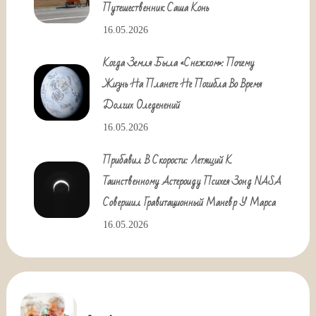
Путешественник Саша Конь
16.05.2026
Когда Земля Была «снежком»: Почему
Жизнь На Планете Не Погибла Во Время
Долгих Оледенений
16.05.2026
Прибавил В Скорости: Летящий К
Таинственному Астероиду Психея Зонд NASA
Совершил Гравитационный Маневр У Марса
16.05.2026