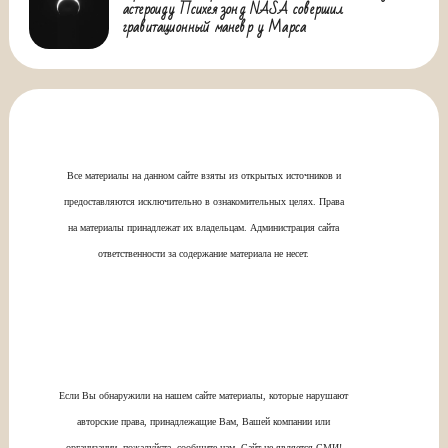
астероиду Психея зонд NASA совершил
гравитационный маневр у Марса
Все материалы на данном сайте взяты из открытых источников и
предоставляются исключительно в ознакомительных целях. Права
на материалы принадлежат их владельцам. Администрация сайта
ответственности за содержание материала не несет.
Если Вы обнаружили на нашем сайте материалы, которые нарушают
авторские права, принадлежащие Вам, Вашей компании или
организации, пожалуйста, сообщите нам. Сайт не является СМИ!