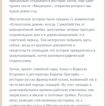
официально открывается ресторан Savras, еще один
проект после «Машеньки», открытия которого мы
ждали ровно год.
Мистические истории были связаны со знаменитым
«Египетским домом» всегда. Самоубийства от
неразделенной любви, запутанные личные трагедии
сопровождали дом и в дореволюционный, и в
советский период. Тем интереснее побывать здесь
сейчас, когда из архивных документов и
свидетельств очевидцев эти истории превратились в
захватывающий, почти кинематографический
сторителлинг.
Savras, проект семейной пары Анны и Кирилла
Егоровых и ресторатора Карины Григорян, —
ресторан русско-французской кухни, названный так в
честь вятской породы лошадей. На этих лошадях в
доавтомобильные времена работали извозчики; они
запрягались в ямские и почтовые тройки. Русскую
вятку разводят собственники ресторана, ну а
«саврасом без узды» в Москве называли светских