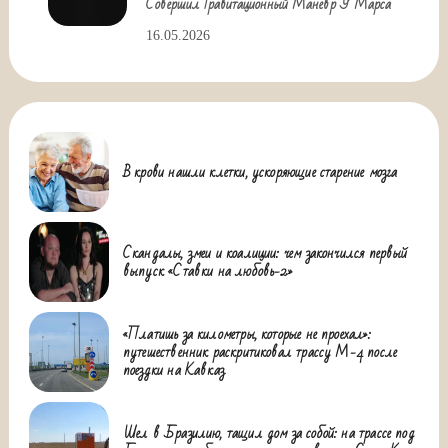
Совершил Гравитационный Маневр У Марса
16.05.2026
В крови нашли клетки, ускоряющие старение мозга
Скандалы, змеи и коалиции: чем закончился первый
выпуск «Ставки на любовь-2»
«Платишь за километры, которые не проехал»:
путешественник раскритиковал трассу М-4 после
поездки на Кавказ
Шел в Бразилию, тащил дом за собой: на трассе под