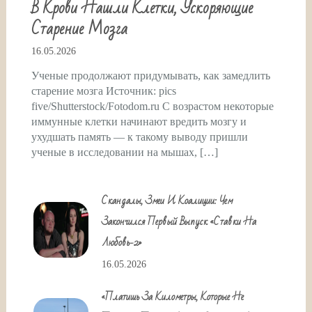
В Крови Нашли Клетки, Ускоряющие
Старение Мозга
16.05.2026
Ученые продолжают придумывать, как замедлить
старение мозга Источник: pics
five/Shutterstock/Fotodom.ru С возрастом некоторые
иммунные клетки начинают вредить мозгу и
ухудшать память — к такому выводу пришли
ученые в исследовании на мышах, […]
Скандалы, Змеи И Коалиции: Чем
Закончился Первый Выпуск «Ставки На
Любовь-2»
16.05.2026
«Платишь За Километры, Которые Не