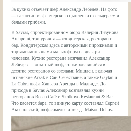
За кухню отвечает шеф Александр Лебедев. На фото
— галантин из фермерского цыпленка с сельдереем и
белыми грибами.
В Savras, спроектированном бюро Валерия Лизунова
Archpoint, три уровня — кондитерская, ресторан и
бар. Кондитерская здесь с авторскими пирожными и
тортами-миньонами малых форм на два-три
человека. Кухню ресторана возглавил Александр
Лебедев — опытный шеф, стажировавшийся в
десятке ресторанов со звездами Мишлен, включая
испанские Arzak в Сан-Себастьяне, а также Gaytan и
La Cabra шефа Хавьера Аренды в Мадриде. До
прихода в Savras Александр возглавлял кухни
ресторанов Bosco Café и Skolkovo Restaurant & Bar.
Что касается бара, то винную карту составлял Сергей
Аксеновский, шеф-сомелье и звезда Maison Dellos.