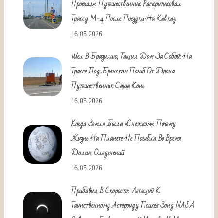
Проехал»: Путешественник Раскритиковал
Трассу М-4 После Поездки На Кавказ
16.05.2026
Шел В Бразилию, Тащил Дом За Собой: На
Трассе Под Брянском Погиб От Дрона
Путешественник Саша Конь
16.05.2026
Когда Земля Была «снежком»: Почему
Жизнь На Планете Не Погибла Во Время
Долгих Оледенений
16.05.2026
Прибавил В Скорости: Летящий К
Таинственному Астероиду Психея Зонд NASA