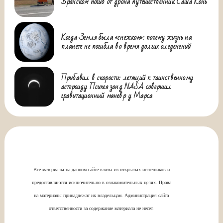
Брянском погиб от дрона путешественник Саша Конь
Когда Земля была «снежком»: почему жизнь на
планете не погибла во время долгих оледенений
Прибавил в скорости: летящий к таинственному
астероиду Психея зонд NASA совершил
гравитационный маневр у Марса
Все материалы на данном сайте взяты из открытых источников и
предоставляются исключительно в ознакомительных целях. Права
на материалы принадлежат их владельцам. Администрация сайта
ответственности за содержание материала не несет.