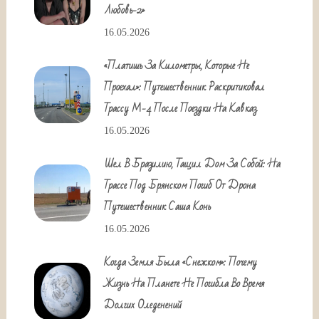
Любовь-2»
16.05.2026
«Платишь За Километры, Которые Не
Проехал»: Путешественник Раскритиковал
Трассу М-4 После Поездки На Кавказ
16.05.2026
Шел В Бразилию, Тащил Дом За Собой: На
Трассе Под Брянском Погиб От Дрона
Путешественник Саша Конь
16.05.2026
Когда Земля Была «снежком»: Почему
Жизнь На Планете Не Погибла Во Время
Долгих Оледенений