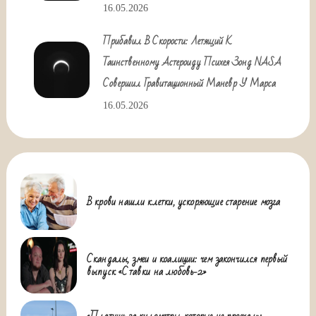
16.05.2026
Прибавил В Скорости: Летящий К
Таинственному Астероиду Психея Зонд NASA
Совершил Гравитационный Маневр У Марса
16.05.2026
В крови нашли клетки, ускоряющие старение мозга
Скандалы, змеи и коалиции: чем закончился первый
выпуск «Ставки на любовь-2»
«Платишь за километры, которые не проехал»: