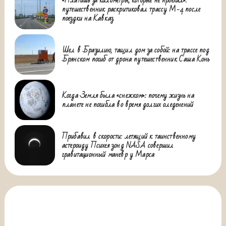
путешественник раскритиковал трассу М-4 после
поездки на Кавказ
Шел в Бразилию, тащил дом за собой: на трассе под
Брянском погиб от дрона путешественник Саша Конь
Когда Земля была «снежком»: почему жизнь на
планете не погибла во время долгих оледенений
Прибавил в скорости: летящий к таинственному
астероиду Психея зонд NASA совершил
гравитационный маневр у Марса