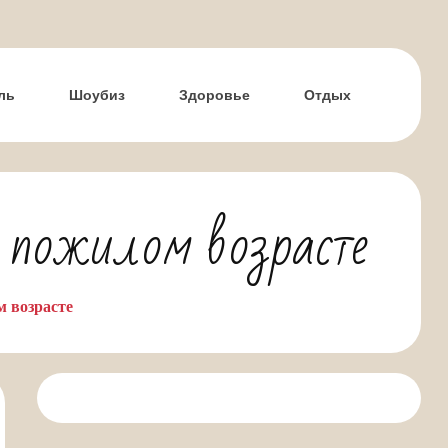
ль
Шоубиз
Здоровье
Отдых
в пожилом возрасте
м возрасте