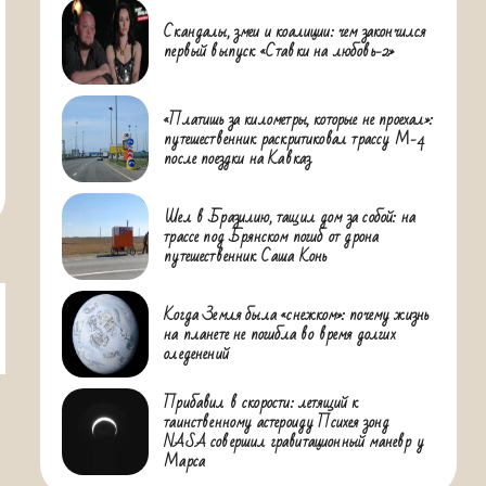
Скандалы, змеи и коалиции: чем закончился
первый выпуск «Ставки на любовь-2»
«Платишь за километры, которые не проехал»:
путешественник раскритиковал трассу М-4
после поездки на Кавказ
Шел в Бразилию, тащил дом за собой: на
трассе под Брянском погиб от дрона
путешественник Саша Конь
Когда Земля была «снежком»: почему жизнь
на планете не погибла во время долгих
оледенений
Прибавил в скорости: летящий к
таинственному астероиду Психея зонд
NASA совершил гравитационный маневр у
Марса