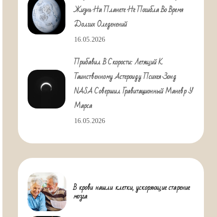
Жизнь На Планете Не Погибла Во Время
Долгих Оледенений
16.05.2026
Прибавил В Скорости: Летящий К
Таинственному Астероиду Психея Зонд
NASA Совершил Гравитационный Маневр У
Марса
16.05.2026
В крови нашли клетки, ускоряющие старение
мозга