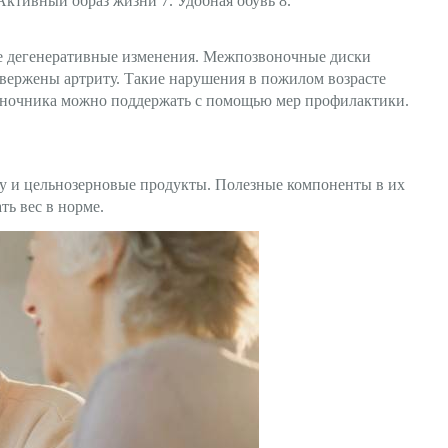
Активный образ жизни 7. Удобная обувь 8.
ые дегенеративные изменения. Межпозвоночные диски
одвержены артриту. Такие нарушения в пожилом возрасте
оночника можно поддержать с помощью мер профилактики.
у и цельнозерновые продукты. Полезные компоненты в их
ь вес в норме.