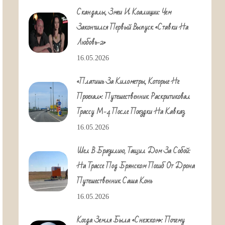
Скандалы, Змеи И Коалиции: Чем
Закончился Первый Выпуск «Ставки На
Любовь-2»
16.05.2026
«Платишь За Километры, Которые Не
Проехал»: Путешественник Раскритиковал
Трассу М-4 После Поездки На Кавказ
16.05.2026
Шел В Бразилию, Тащил Дом За Собой:
На Трассе Под Брянском Погиб От Дрона
Путешественник Саша Конь
16.05.2026
Когда Земля Была «снежком»: Почему