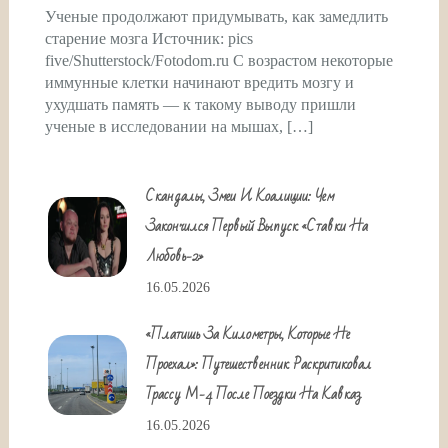
Ученые продолжают придумывать, как замедлить
старение мозга Источник: pics
five/Shutterstock/Fotodom.ru С возрастом некоторые
иммунные клетки начинают вредить мозгу и
ухудшать память — к такому выводу пришли
ученые в исследовании на мышах, […]
Скандалы, Змеи И Коалиции: Чем
Закончился Первый Выпуск «Ставки На
Любовь-2»
16.05.2026
«Платишь За Километры, Которые Не
Проехал»: Путешественник Раскритиковал
Трассу М-4 После Поездки На Кавказ
16.05.2026