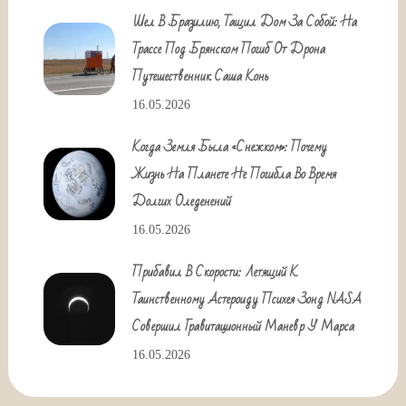
Шел В Бразилию, Тащил Дом За Собой: На
Трассе Под Брянском Погиб От Дрона
Путешественник Саша Конь
16.05.2026
Когда Земля Была «снежком»: Почему
Жизнь На Планете Не Погибла Во Время
Долгих Оледенений
16.05.2026
Прибавил В Скорости: Летящий К
Таинственному Астероиду Психея Зонд NASA
Совершил Гравитационный Маневр У Марса
16.05.2026