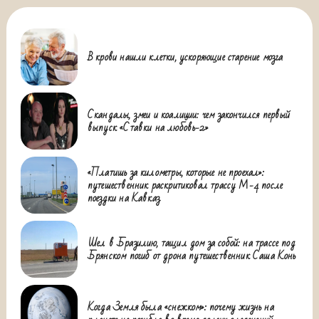
В крови нашли клетки, ускоряющие старение мозга
Скандалы, змеи и коалиции: чем закончился первый
выпуск «Ставки на любовь-2»
«Платишь за километры, которые не проехал»:
путешественник раскритиковал трассу М-4 после
поездки на Кавказ
Шел в Бразилию, тащил дом за собой: на трассе под
Брянском погиб от дрона путешественник Саша Конь
Когда Земля была «снежком»: почему жизнь на