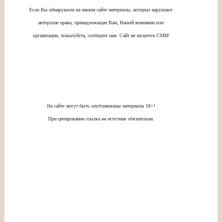
Если Вы обнаружили на нашем сайте материалы, которые нарушают
авторские права, принадлежащие Вам, Вашей компании или
организации, пожалуйста, сообщите нам. Сайт не является СМИ!
На сайте могут быть опубликованы материалы 18+!
При цитировании ссылка на источник обязательна.