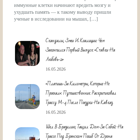
иммунные клетки начинают вредить мозгу и
ухудшать память — к такому выводу пришли
ученые в исследовании на мышах, […]
Скандалы, Змеи И Коалиции: Чем
Закончился Первый Выпуск «Ставки На
Любовь-2»
16.05.2026
«Платишь За Километры, Которые Не
Проехал»: Путешественник Раскритиковал
Трассу М-4 После Поездки На Кавказ
16.05.2026
Шел В Бразилию, Тащил Дом За Собой: На
Трассе Под Брянском Погиб От Дрона