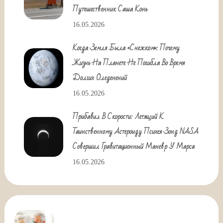
Путешественник Саша Конь
16.05.2026
Когда Земля Была «снежком»: Почему
Жизнь На Планете Не Погибла Во Время
Долгих Оледенений
16.05.2026
Прибавил В Скорости: Летящий К
Таинственному Астероиду Психея Зонд NASA
Совершил Гравитационный Маневр У Марса
16.05.2026