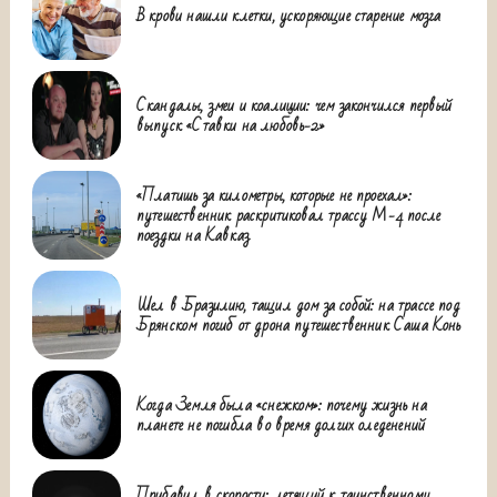
В крови нашли клетки, ускоряющие старение мозга
Скандалы, змеи и коалиции: чем закончился первый
выпуск «Ставки на любовь-2»
«Платишь за километры, которые не проехал»:
путешественник раскритиковал трассу М-4 после
поездки на Кавказ
Шел в Бразилию, тащил дом за собой: на трассе под
Брянском погиб от дрона путешественник Саша Конь
Когда Земля была «снежком»: почему жизнь на
планете не погибла во время долгих оледенений
Прибавил в скорости: летящий к таинственному