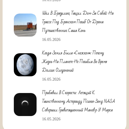
Шел В Бразилию, Тащил Дом За Собой: На
Трассе Под Брянском Погиб От Дрона
Путешественник Саша Конь
16.05.2026
Когда Земля Была «снежком»: Почему
Жизнь На Планете Не Погибла Во Время
Долгих Оледенений
16.05.2026
Прибавил В Скорости: Летящий К
Таинственному Астероиду Психея Зонд NASA
Совершил Гравитационный Маневр У Марса
16.05.2026