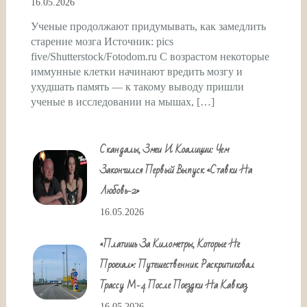
16.05.2026
Ученые продолжают придумывать, как замедлить
старение мозга Источник: pics
five/Shutterstock/Fotodom.ru С возрастом некоторые
иммунные клетки начинают вредить мозгу и
ухудшать память — к такому выводу пришли
ученые в исследовании на мышах, […]
Скандалы, Змеи И Коалиции: Чем
Закончился Первый Выпуск «Ставки На
Любовь-2»
16.05.2026
«Платишь За Километры, Которые Не
Проехал»: Путешественник Раскритиковал
Трассу М-4 После Поездки На Кавказ
16.05.2026