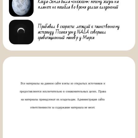
Когда Земля была «снежком»: почему жизнь на
планете не погибла во время долгих оледенений
Прибавил в скорости: летящий к таинственному
астероиду Психея зонд NASA совершил
гравитационный маневр у Марса
Все материалы на данном сайте взяты из открытых источников и
предоставляются исключительно в ознакомительных целях. Права
на материалы принадлежат их владельцам. Администрация сайта
ответственности за содержание материала не несет.