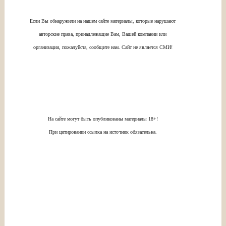
Если Вы обнаружили на нашем сайте материалы, которые нарушают
авторские права, принадлежащие Вам, Вашей компании или
организации, пожалуйста, сообщите нам. Сайт не является СМИ!
На сайте могут быть опубликованы материалы 18+!
При цитировании ссылка на источник обязательна.