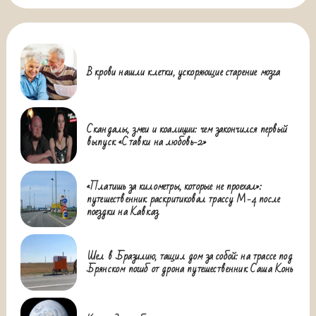
В крови нашли клетки, ускоряющие старение мозга
Скандалы, змеи и коалиции: чем закончился первый
выпуск «Ставки на любовь-2»
«Платишь за километры, которые не проехал»:
путешественник раскритиковал трассу М-4 после
поездки на Кавказ
Шел в Бразилию, тащил дом за собой: на трассе под
Брянском погиб от дрона путешественник Саша Конь