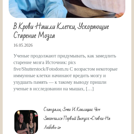
В Крови Нашли Клетки, Ускоряющие
Старение Мозга
16.05.2026
Ученые продолжают придумывать, как замедлить
старение мозга Источник: pics
five/Shutterstock/Fotodom.ru С возрастом некоторые
иммунные клетки начинают вредить мозгу и
ухудшать память — к такому выводу пришли
ученые в исследовании на мышах, […]
Скандалы, Змеи И Коалиции: Чем
Закончился Первый Выпуск «Ставки На
Любовь-2»