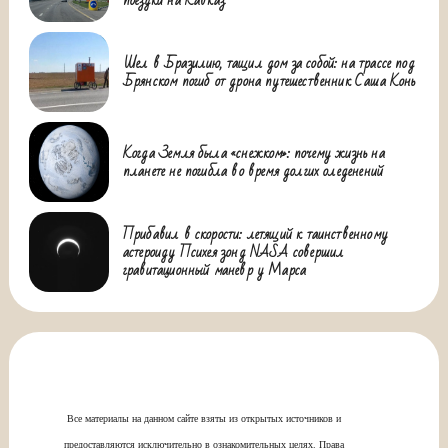
поездки на Кавказ
Шел в Бразилию, тащил дом за собой: на трассе под
Брянском погиб от дрона путешественник Саша Конь
Когда Земля была «снежком»: почему жизнь на
планете не погибла во время долгих оледенений
Прибавил в скорости: летящий к таинственному
астероиду Психея зонд NASA совершил
гравитационный маневр у Марса
Все материалы на данном сайте взяты из открытых источников и
предоставляются исключительно в ознакомительных целях. Права