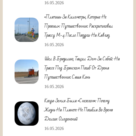
16.05.2026
«Платишь За Километры, Которые Не
Проехал»: Путешественник Раскритиковал
Трассу М-4 После Поездки На Кавказ
16.05.2026
Шел В Бразилию, Тащил Дом За Собой: На
Трассе Под Брянском Погиб От Дрона
Путешественник Саша Конь
16.05.2026
Когда Земля Была «снежком»: Почему
Жизнь На Планете Не Погибла Во Время
Долгих Оледенений
16.05.2026