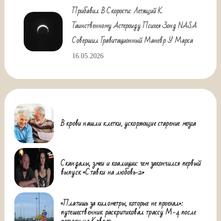
Прибавил В Скорости: Летящий К
Таинственному Астероиду Психея Зонд NASA
Совершил Гравитационный Маневр У Марса
16.05.2026
В крови нашли клетки, ускоряющие старение мозга
Скандалы, змеи и коалиции: чем закончился первый
выпуск «Ставки на любовь-2»
«Платишь за километры, которые не проехал»:
путешественник раскритиковал трассу М-4 после