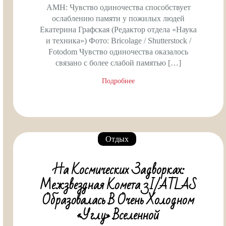
AMH: Чувство одиночества способствует
ослаблению памяти у пожилых людей
Екатерина Графская (Редактор отдела «Наука
и техника») Фото: Bricolage / Shutterstock /
Fotodom Чувство одиночества оказалось
связано с более слабой памятью […]
Подробнее
Отдых
На Космических Задворках:
Межзвездная Комета 3I/ATLAS
Образовалась В Очень Холодном
«углу» Вселенной