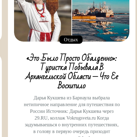
Отдых
«Это Было Просто Обалденно»:
Туристка Побывала В
Архангельской Области — Что Ее
Восхитило
Дарья Кукшева из Барнаула выбрала
нетипичное направление для путешествия по
России Источник: Дарья Кукшева через
29.RU, коллаж Vokrugsveta.ru Когда
задумываешься о внутренних путешествиях,
в голову в первую очередь приходит