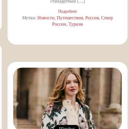
стандартный […]
Подробнее
Метки:
Новости
Путешествия
Россия
Север
России
Туризм
Шоубиз