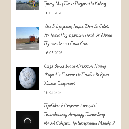
Трассу М-4 После Поездки На Кавказ
16.05.2026
Шел В Бразилию, Тащил Дом За Собой:
На Трассе Под Брянском Погиб От Дрона
Путешественник Саша Конь
16.05.2026
Когда Земля Была «снежком»: Почему
Жизнь На Планете Не Погибла Во Время
Долгих Оледенений
16.05.2026
Прибавил В Скорости: Летящий К
Таинственному Астероиду Психея Зонд
NASA Совершил Гравитационный Маневр У