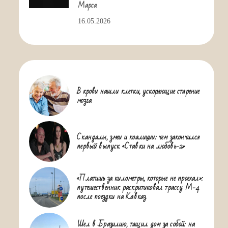
Марса
16.05.2026
В крови нашли клетки, ускоряющие старение
мозга
Скандалы, змеи и коалиции: чем закончился
первый выпуск «Ставки на любовь-2»
«Платишь за километры, которые не проехал»:
путешественник раскритиковал трассу М-4
после поездки на Кавказ
Шел в Бразилию, тащил дом за собой: на