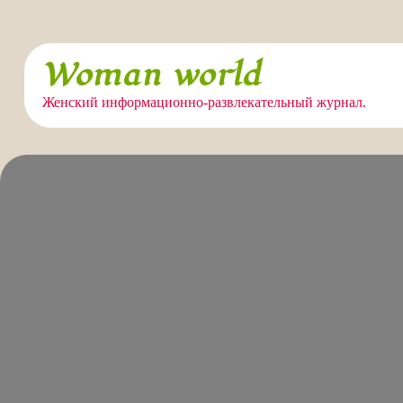
Перейти
Woman world
к
содержимому
Женский информационно-развлекательный журнал.