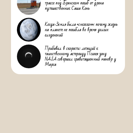
трассе под Брянском погиб от дрона
путешественник Саша Конь
Когда Земля была «снежком»: почему жизнь
на планете не погибла во время долгих
оледенений
Прибавил в скорости: летящий к
таинственному астероиду Психея зонд
NASA совершил гравитационный маневр у
Марса