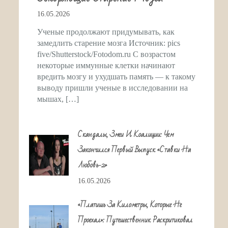
16.05.2026
Ученые продолжают придумывать, как
замедлить старение мозга Источник: pics
five/Shutterstock/Fotodom.ru С возрастом
некоторые иммунные клетки начинают
вредить мозгу и ухудшать память — к такому
выводу пришли ученые в исследовании на
мышах, […]
Скандалы, Змеи И Коалиции: Чем
Закончился Первый Выпуск «Ставки На
Любовь-2»
16.05.2026
«Платишь За Километры, Которые Не
Проехал»: Путешественник Раскритиковал