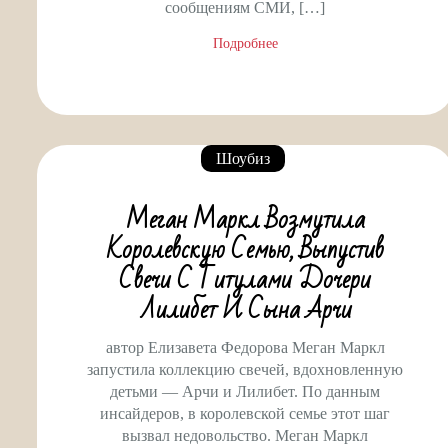
сообщениям СМИ, […]
Подробнее
Шоубиз
Меган Маркл Возмутила
Королевскую Семью, Выпустив
Свечи С Титулами Дочери
Лилибет И Сына Арчи
автор Елизавета Федорова Меган Маркл
запустила коллекцию свечей, вдохновленную
детьми — Арчи и Лилибет. По данным
инсайдеров, в королевской семье этот шаг
вызвал недовольство. Меган Маркл