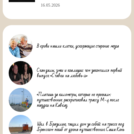
16.05.2026
В крови нашли клетки, ускоряющие старение мозга
Скандалы, змеи и коалиции: чем закончился первый
выпуск «Ставки на любовь-2»
«Платишь за километры, которые не проехал»:
путешественник раскритиковал трассу М-4 после
поездки на Кавказ
Шел в Бразилию, тащил дом за собой: на трассе под
Брянском погиб от дрона путешественник Саша Конь