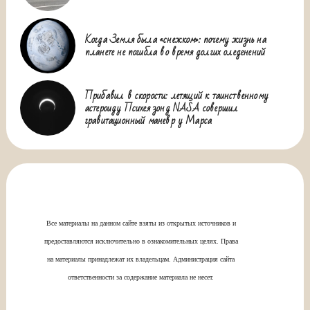
Когда Земля была «снежком»: почему жизнь на
планете не погибла во время долгих оледенений
Прибавил в скорости: летящий к таинственному
астероиду Психея зонд NASA совершил
гравитационный маневр у Марса
Все материалы на данном сайте взяты из открытых источников и
предоставляются исключительно в ознакомительных целях. Права
на материалы принадлежат их владельцам. Администрация сайта
ответственности за содержание материала не несет.