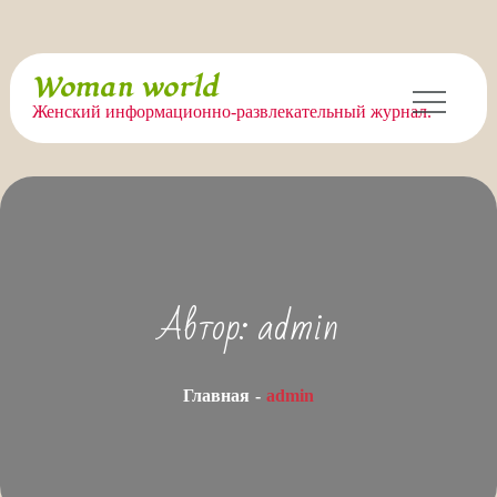
Перейти
Woman world
к
Женский информационно-развлекательный журнал.
содержимому
Автор:
admin
Главная
admin