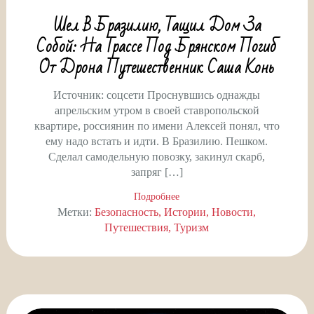
Шел В Бразилию, Тащил Дом За
Собой: На Трассе Под Брянском Погиб
От Дрона Путешественник Саша Конь
Источник: соцсети Проснувшись однажды
апрельским утром в своей ставропольской
квартире, россиянин по имени Алексей понял, что
ему надо встать и идти. В Бразилию. Пешком.
Сделал самодельную повозку, закинул скарб,
запряг […]
Подробнее
Метки:
Безопасность
Истории
Новости
Путешествия
Туризм