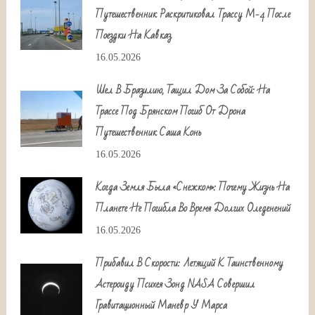
Путешественник Раскритиковал Трассу М-4 После
Поездки На Кавказ
16.05.2026
Шел В Бразилию, Тащил Дом За Собой: На
Трассе Под Брянском Погиб От Дрона
Путешественник Саша Конь
16.05.2026
Когда Земля Была «снежком»: Почему Жизнь На
Планете Не Погибла Во Время Долгих Оледенений
16.05.2026
Прибавил В Скорости: Летящий К Таинственному
Астероиду Психея Зонд NASA Совершил
Гравитационный Маневр У Марса