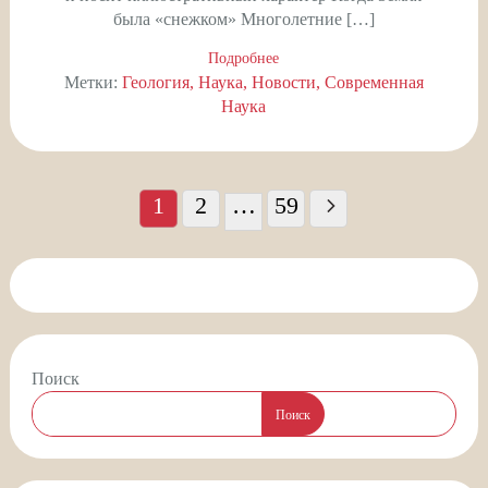
была «снежком» Многолетние […]
Подробнее
Метки:
Геология
Наука
Новости
Современная
Наука
Пагинация
записей
1
2
…
59
Поиск
Поиск