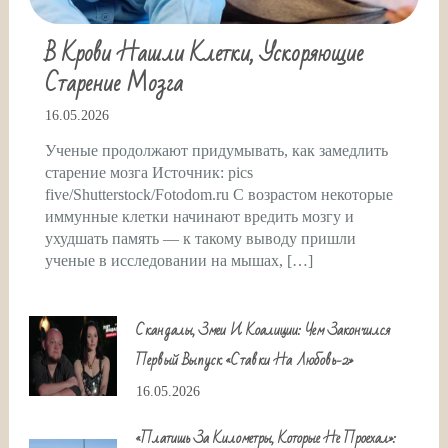
В Крови Нашли Клетки, Ускоряющие
Старение Мозга
16.05.2026
Ученые продолжают придумывать, как замедлить
старение мозга Источник: pics
five/Shutterstock/Fotodom.ru С возрастом некоторые
иммунные клетки начинают вредить мозгу и
ухудшать память — к такому выводу пришли
ученые в исследовании на мышах, […]
Скандалы, Змеи И Коалиции: Чем Закончился
Первый Выпуск «Ставки На Любовь-2»
16.05.2026
«Платишь За Километры, Которые Не Проехал»: