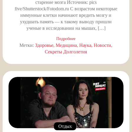
старение мозга Источник: pics
five/Shutterstock/Fotodom.ru С возрастом некоторые
иммунные клетки начинают вредить мозгу и
ухудшать память — к такому выводу пришли
ученые в исследовании на мышах, […]
Подробнее
Метки:
Здоровье
Медицина
Наука
Новости
Секреты Долголетия
Отдых