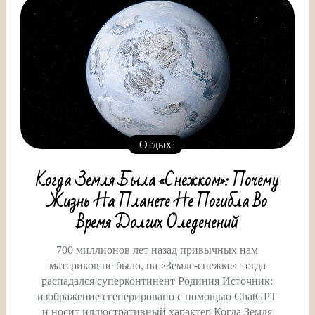
Отдых
Когда Земля Была «снежком»: Почему
Жизнь На Планете Не Погибла Во
Время Долгих Оледенений
700 миллионов лет назад привычных нам
материков не было, на «Земле-снежке» тогда
распадался суперконтинент Родиния Источник:
изображение сгенерировано с помощью ChatGPT
и носит иллюстративный характер Когда Земля