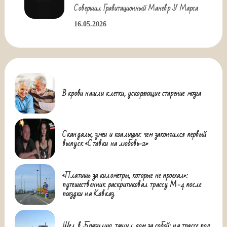
Совершил Гравитационный Маневр У Марса
16.05.2026
В крови нашли клетки, ускоряющие старение мозга
Скандалы, змеи и коалиции: чем закончился первый
выпуск «Ставки на любовь-2»
«Платишь за километры, которые не проехал»:
путешественник раскритиковал трассу М-4 после
поездки на Кавказ
Шел в Бразилию, тащил дом за собой: на трассе под