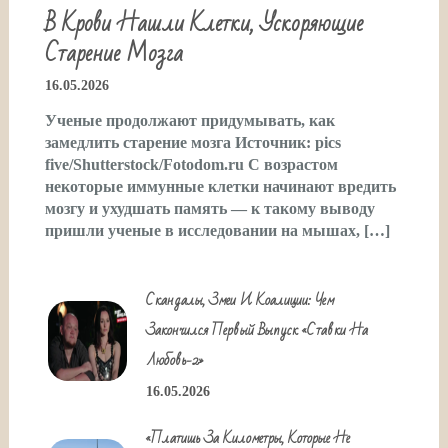
В Крови Нашли Клетки, Ускоряющие
Старение Мозга
16.05.2026
Ученые продолжают придумывать, как
замедлить старение мозга Источник: pics
five/Shutterstock/Fotodom.ru С возрастом
некоторые иммунные клетки начинают вредить
мозгу и ухудшать память — к такому выводу
пришли ученые в исследовании на мышах, […]
Скандалы, Змеи И Коалиции: Чем
Закончился Первый Выпуск «Ставки На
Любовь-2»
16.05.2026
«Платишь За Километры, Которые Не