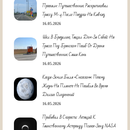
Проехал»: Путешественник Раскритиковал
Трассу М-4 После Поездки На Кавказ
16.05.2026
Шел В Бразилию, Тащил Дом За Собой: На
Трассе Под Брянском Погиб От Дрона
Путешественник Саша Конь
16.05.2026
Когда Земля Была «снежком»: Почему
Жизнь На Планете Не Погибла Во Время
Долгих Оледенений
16.05.2026
Прибавил В Скорости: Летящий К
Таинственному Астероиду Психея Зонд NASA