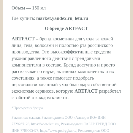
Объем — 150 мл
Где купить:
market.yandex.ru
,
letu.ru
О бренде
ARTFACT
ARTFACT
– бренд косметики для ухода за кожей
лица, тела, волосами и полостью рта российского
производства. Это высокоэффективные средства
узконаправленного действия с трендовыми
компонентами в составе. Бренд доступно и просто
рассказывает о науке, активных компонентах и их
сочетаниях, а также помогает подобрать
персонализированный уход благодаря собственной
экосистеме сервисов, которую
ARTFACT
разработал
с заботой о каждом клиенте.
*Пресс-релиз бренда
Рекламные ссылки: Рекламодатель ООО «Алькор и КО» ИНН
7729265128, https://www.letu.ru/, Рекламодатель ТАБЕР ТРЕЙД ООО
ИНН 7709505477, https://www.podrygka.ru/, Рекламодатель ООО