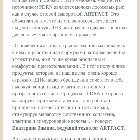
или растений, схожих с ДНК человека. Чаще всего
источником PDRN являются молоки лососевых рыб,
как в случае с новой сывороткой
ARTFACT
. Это
объясняется тем, что из молок лосося легче всего
выделить чистую ДНК, которая не содержит опасных
для человеческого организма примесей.
«С появления актива на рынке мы присматривались
к нему и работали над формулами, которые были бы
эффективны, но в то же время безопасны и
комфортны при использовании. В итоге получились
продукты, которые, на наш взгляд, очень хорошо
отражают ДНК нашего бренда: они сочетают в себе
высокую концентрацию активов и полную
прозрачность состава. Продукты с PDRN не просто
маскируют признаки старения – они работают с
причинами потери упругости и тонуса кожи,
стимулируя выработку собственного коллагена,
эластина и гиалуроновой кислоты», – говорит
Екатерина Зимина, ведущий технолог ARTFACT
.
Вот какие продукты вошли в новую линию: