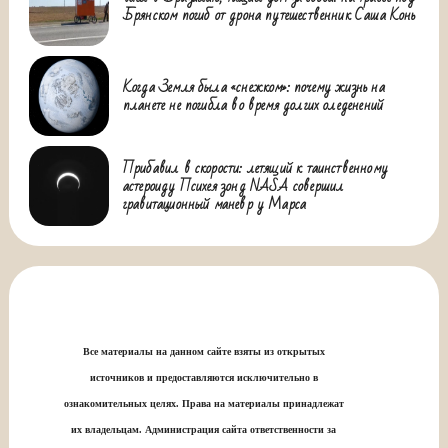
Брянском погиб от дрона путешественник Саша Конь
Когда Земля была «снежком»: почему жизнь на
планете не погибла во время долгих оледенений
Прибавил в скорости: летящий к таинственному
астероиду Психея зонд NASA совершил
гравитационный маневр у Марса
Все материалы на данном сайте взяты из открытых
источников и предоставляются исключительно в
ознакомительных целях. Права на материалы принадлежат
их владельцам. Администрация сайта ответственности за