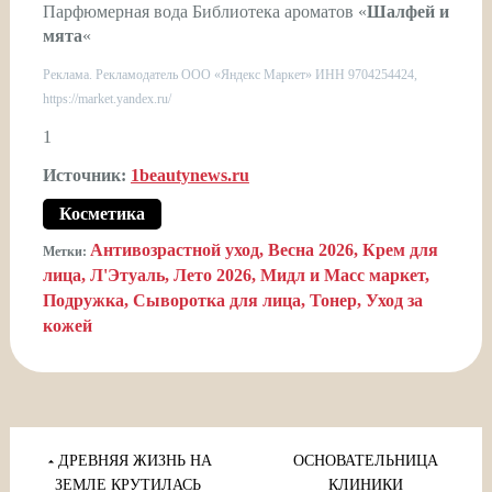
Парфюмерная вода Библиотека ароматов «
Шалфей и
мята
«
Реклама. Рекламодатель ООО «Яндекс Маркет» ИНН 9704254424,
https://market.yandex.ru/
1
Источник:
1beautynews.ru
Косметика
Антивозрастной уход
Весна 2026
Крем для
Метки:
лица
Л'Этуаль
Лето 2026
Мидл и Масс маркет
Подружка
Сыворотка для лица
Тонер
Уход за
кожей
Навигация
по
ДРЕВНЯЯ ЖИЗНЬ НА
ОСНОВАТЕЛЬНИЦА
ЗЕМЛЕ КРУТИЛАСЬ
КЛИНИКИ