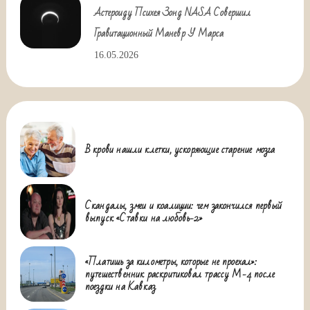
Астероиду Психея Зонд NASA Совершил
Гравитационный Маневр У Марса
16.05.2026
В крови нашли клетки, ускоряющие старение мозга
Скандалы, змеи и коалиции: чем закончился первый
выпуск «Ставки на любовь-2»
«Платишь за километры, которые не проехал»:
путешественник раскритиковал трассу М-4 после
поездки на Кавказ