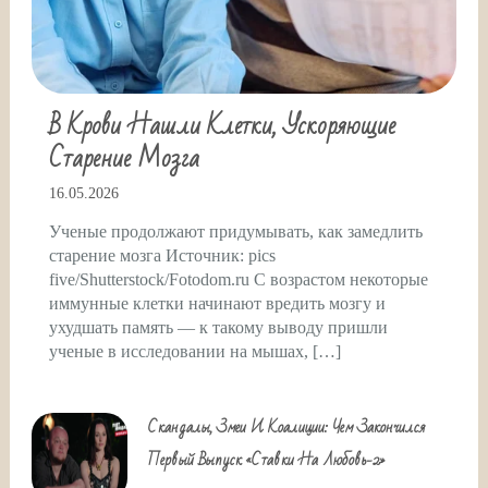
В Крови Нашли Клетки, Ускоряющие
Старение Мозга
16.05.2026
Ученые продолжают придумывать, как замедлить
старение мозга Источник: pics
five/Shutterstock/Fotodom.ru С возрастом некоторые
иммунные клетки начинают вредить мозгу и
ухудшать память — к такому выводу пришли
ученые в исследовании на мышах, […]
Скандалы, Змеи И Коалиции: Чем Закончился
Первый Выпуск «Ставки На Любовь-2»