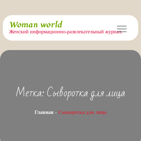
Перейти
Woman world
к
Женский информационно-развлекательный журнал.
содержимому
Метка:
Сыворотка для лица
Главная
Сыворотка для лица