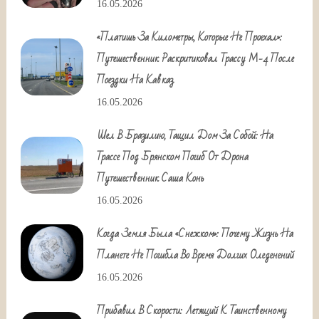
16.05.2026
«Платишь За Километры, Которые Не Проехал»:
Путешественник Раскритиковал Трассу М-4 После
Поездки На Кавказ
16.05.2026
Шел В Бразилию, Тащил Дом За Собой: На
Трассе Под Брянском Погиб От Дрона
Путешественник Саша Конь
16.05.2026
Когда Земля Была «снежком»: Почему Жизнь На
Планете Не Погибла Во Время Долгих Оледенений
16.05.2026
Прибавил В Скорости: Летящий К Таинственному