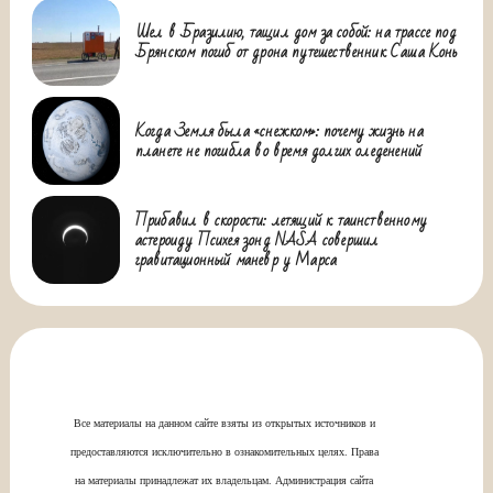
Шел в Бразилию, тащил дом за собой: на трассе под
Брянском погиб от дрона путешественник Саша Конь
Когда Земля была «снежком»: почему жизнь на
планете не погибла во время долгих оледенений
Прибавил в скорости: летящий к таинственному
астероиду Психея зонд NASA совершил
гравитационный маневр у Марса
Все материалы на данном сайте взяты из открытых источников и
предоставляются исключительно в ознакомительных целях. Права
на материалы принадлежат их владельцам. Администрация сайта