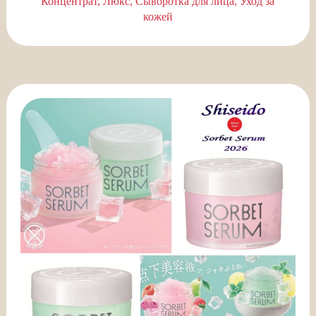
Концентрат
Люкс
Сыворотка для лица
Уход за
кожей