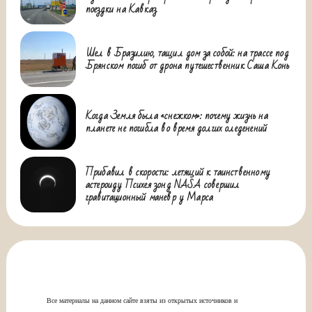
поездки на Кавказ
Шел в Бразилию, тащил дом за собой: на трассе под
Брянском погиб от дрона путешественник Саша Конь
Когда Земля была «снежком»: почему жизнь на
планете не погибла во время долгих оледенений
Прибавил в скорости: летящий к таинственному
астероиду Психея зонд NASA совершил
гравитационный маневр у Марса
Все материалы на данном сайте взяты из открытых источников и