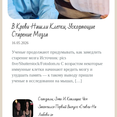
В Крови Нашли Клетки, Ускоряющие
Старение Мозга
16.05.2026
Ученые продолжают придумывать, как замедлить
старение мозга Источник: pics
five/Shutterstock/Fotodom.ru С возрастом некоторые
иммунные клетки начинают вредить мозгу и
ухудшать память — к такому выводу пришли
ученые в исследовании на мышах, […]
Скандалы, Змеи И Коалиции: Чем
Закончился Первый Выпуск «Ставки На
Любовь-2»