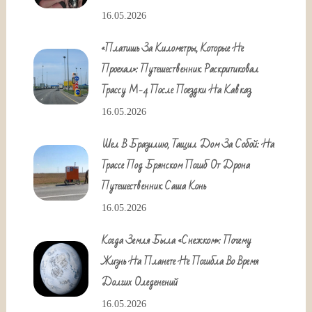
16.05.2026
«Платишь За Километры, Которые Не
Проехал»: Путешественник Раскритиковал
Трассу М-4 После Поездки На Кавказ
16.05.2026
Шел В Бразилию, Тащил Дом За Собой: На
Трассе Под Брянском Погиб От Дрона
Путешественник Саша Конь
16.05.2026
Когда Земля Была «снежком»: Почему
Жизнь На Планете Не Погибла Во Время
Долгих Оледенений
16.05.2026