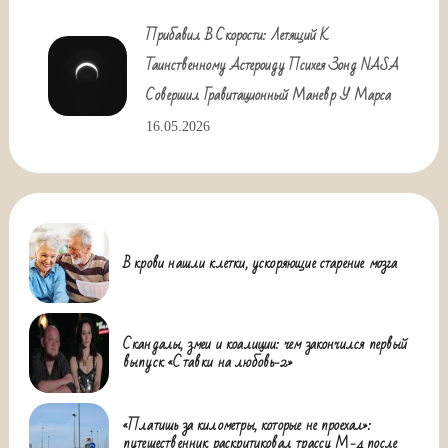
Прибавил В Скорости: Летящий К
Таинственному Астероиду Психея Зонд NASA
Совершил Гравитационный Маневр У Марса
16.05.2026
В крови нашли клетки, ускоряющие старение мозга
Скандалы, змеи и коалиции: чем закончился первый
выпуск «Ставки на любовь-2»
«Платишь за километры, которые не проехал»:
путешественник раскритиковал трассу М-4 после