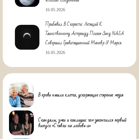
Долгих Оледенений
16.05.2026
Прибавил В Скорости: Летящий К
Таинственному Астероиду Психея Зонд NASA
Совершил Гравитационный Маневр У Марса
16.05.2026
В крови нашли клетки, ускоряющие старение мозга
Скандалы, змеи и коалиции: чем закончился первый
выпуск «Ставки на любовь-2»