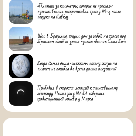
«Платишь за километры, которые не проехал»:
путешественник раскритиковал трассу М-4 после
поездки на Кавказ
Шел в Бразилию, тащил дом за собой: на трассе под
Брянском погиб от дрона путешественник Саша Конь
Когда Земля была «снежком»: почему жизнь на
планете не погибла во время долгих оледенений
Прибавил в скорости: летящий к таинственному
астероиду Психея зонд NASA совершил
гравитационный маневр у Марса