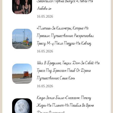
Закончился Первый Выпуск «Ставки На
Любовь-2»
16.05.2026
«Платишь За Километры, Которые Не
Проехал»: Путешественник Раскритиковал
Трассу М-4 После Поездки На Кавказ
16.05.2026
Шел В Бразилию, Тащил Дом За Собой: На
Трассе Под Брянском Погиб От Дрона
Путешественник Саша Конь
16.05.2026
Когда Земля Была «снежком»: Почему
Жизнь На Планете Не Погибла Во Время