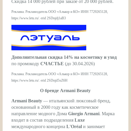
Скидка 14 000 рублей при заказе от 20 000 рублей.
Реклама. Рекламодатель ООО «Алькор и КО» ИНН 7729265128,
https://www.letu.ru/. erid 2SDnjdj1aB3
Дополнительная скидка 14% на косметику и уход
по промокоду
СЧАСТЬЕ
(до 30.04.2026)
Реклама. Рекламодатель ООО «Алькор и КО» ИНН 7729265128,
https://www.letu.ru/. erid 2SDnjd5xZ6H
О бренде Armani Beauty
Armani Beauty
— итальянский люксовый бренд,
основанный в 2000 году как косметическое
направление модного Дома
Giorgio Armani
. Марка
входит в состав подразделения
Luxe
международного концерна
L'Oréal
и занимает