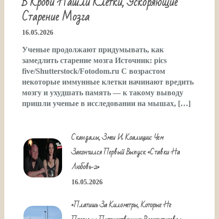
В Крови Нашли Клетки, Ускоряющие
Старение Мозга
16.05.2026
Ученые продолжают придумывать, как
замедлить старение мозга Источник: pics
five/Shutterstock/Fotodom.ru С возрастом
некоторые иммунные клетки начинают вредить
мозгу и ухудшать память — к такому выводу
пришли ученые в исследовании на мышах, […]
Скандалы, Змеи И Коалиции: Чем
Закончился Первый Выпуск «Ставки На
Любовь-2»
16.05.2026
«Платишь За Километры, Которые Не