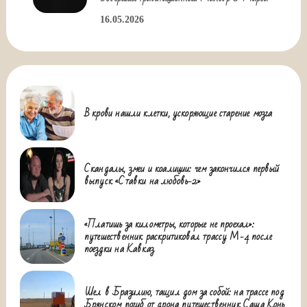
16.05.2026
В крови нашли клетки, ускоряющие старение мозга
Скандалы, змеи и коалиции: чем закончился первый
выпуск «Ставки на любовь-2»
«Платишь за километры, которые не проехал»:
путешественник раскритиковал трассу М-4 после
поездки на Кавказ
Шел в Бразилию, тащил дом за собой: на трассе под
Брянском погиб от дрона путешественник Саша Конь