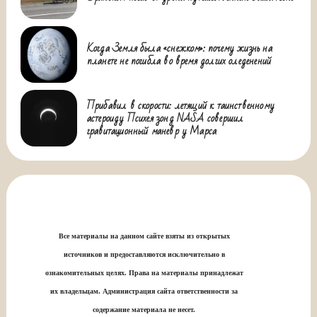
Когда Земля была «снежком»: почему жизнь на
планете не погибла во время долгих оледенений
Прибавил в скорости: летящий к таинственному
астероиду Психея зонд NASA совершил
гравитационный маневр у Марса
Все материалы на данном сайте взяты из открытых
источников и предоставляются исключительно в
ознакомительных целях. Права на материалы принадлежат
их владельцам. Администрация сайта ответственности за
содержание материала не несет.