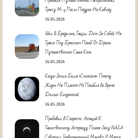
Проехал»: Путешественник Раскритиковал
Трассу М-4 После Поездки На Кавказ
16.05.2026
Шел В Бразилию, Тащил Дом За Собой: На
Трассе Под Брянском Погиб От Дрона
Путешественник Саша Конь
16.05.2026
Когда Земля Была «снежком»: Почему
Жизнь На Планете Не Погибла Во Время
Долгих Оледенений
16.05.2026
Прибавил В Скорости: Летящий К
Таинственному Астероиду Психея Зонд NASA
Совершил Гравитационный Маневр У Марса