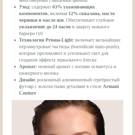
многомерный глянцевый финиш
Уход
: содержит
63% ухаживающих
компонентов
, включая
12% сквалана, масло
черники и масло ши
. Обеспечивает глубокое
увлажнение до 24 часов
и защиту кожного
барьера губ
Технология Prisma-Light
: включает мельчайшие
перламутровые частицы (borosilicate nano-pearls),
которые преломляют и усиливают свет для
создания эффекта зеркального блеска
Аромат
: нежный аромат с нотами османтуса и
инжирного молока
Дизайн
: роскошный алюминиевый серебристый
футляр с золотистыми деталями в стиле
Armani
Couture