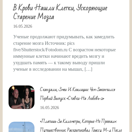
В Крови Нашли Клетки, Ускоряющие
Старение Мозга
16.05.2026
Ученые продолжают придумывать, как замедлить
старение мозга Источник: pics
five/Shutterstock/Fotodom.ru С возрастом некоторые
иммунные клетки начинают вредить мозгу и
ухудшать память — к такому выводу пришли
ученые в исследовании на мышах, […]
Скандалы, Змеи И Коалиции: Чем Закончился
Первый Выпуск «Ставки На Любовь-2»
16.05.2026
«Платишь За Километры, Которые Не Проехал»:
Путешественник Раскритиковал Трассу М-4 После