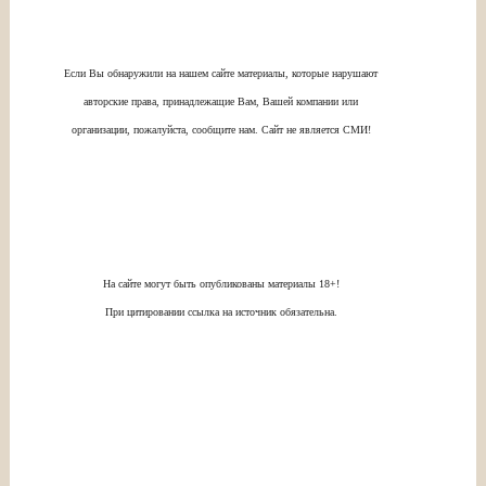
Если Вы обнаружили на нашем сайте материалы, которые нарушают
авторские права, принадлежащие Вам, Вашей компании или
организации, пожалуйста, сообщите нам. Сайт не является СМИ!
На сайте могут быть опубликованы материалы 18+!
При цитировании ссылка на источник обязательна.