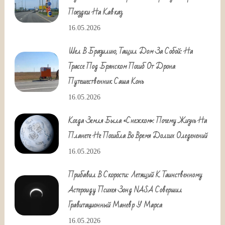
Поездки На Кавказ
16.05.2026
Шел В Бразилию, Тащил Дом За Собой: На
Трассе Под Брянском Погиб От Дрона
Путешественник Саша Конь
16.05.2026
Когда Земля Была «снежком»: Почему Жизнь На
Планете Не Погибла Во Время Долгих Оледенений
16.05.2026
Прибавил В Скорости: Летящий К Таинственному
Астероиду Психея Зонд NASA Совершил
Гравитационный Маневр У Марса
16.05.2026