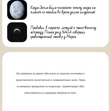
Когда Земля была «снежком»: почему жизнь на
планете не погибла во время долгих оледенений
Прибавил в скорости: летящий к таинственному
астероиду Психея зонд NASA совершил
гравитационный маневр у Марса
Все материалы на данном сайте взяты из открытых источников и
предоставляются исключительно в ознакомительных целях. Права
на материалы принадлежат их владельцам. Администрация сайта
ответственности за содержание материала не несет.