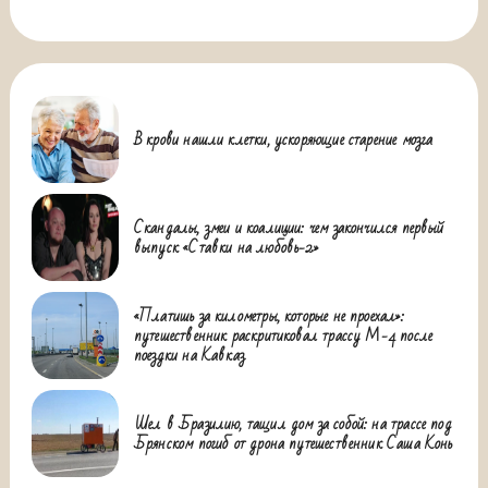
В крови нашли клетки, ускоряющие старение мозга
Скандалы, змеи и коалиции: чем закончился первый
выпуск «Ставки на любовь-2»
«Платишь за километры, которые не проехал»:
путешественник раскритиковал трассу М-4 после
поездки на Кавказ
Шел в Бразилию, тащил дом за собой: на трассе под
Брянском погиб от дрона путешественник Саша Конь