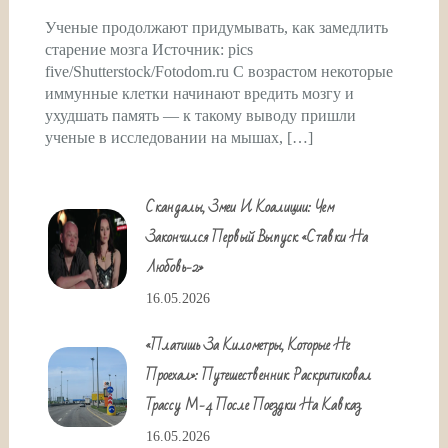
Ученые продолжают придумывать, как замедлить
старение мозга Источник: pics
five/Shutterstock/Fotodom.ru С возрастом некоторые
иммунные клетки начинают вредить мозгу и
ухудшать память — к такому выводу пришли
ученые в исследовании на мышах, […]
Скандалы, Змеи И Коалиции: Чем
Закончился Первый Выпуск «Ставки На
Любовь-2»
16.05.2026
«Платишь За Километры, Которые Не
Проехал»: Путешественник Раскритиковал
Трассу М-4 После Поездки На Кавказ
16.05.2026