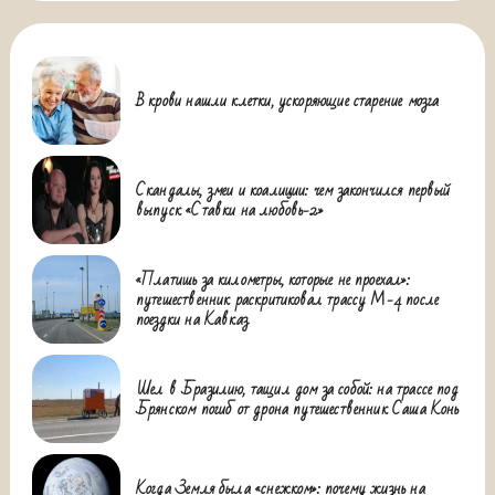
В крови нашли клетки, ускоряющие старение мозга
Скандалы, змеи и коалиции: чем закончился первый
выпуск «Ставки на любовь-2»
«Платишь за километры, которые не проехал»:
путешественник раскритиковал трассу М-4 после
поездки на Кавказ
Шел в Бразилию, тащил дом за собой: на трассе под
Брянском погиб от дрона путешественник Саша Конь
Когда Земля была «снежком»: почему жизнь на