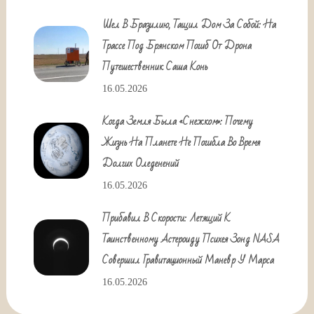
Шел В Бразилию, Тащил Дом За Собой: На
Трассе Под Брянском Погиб От Дрона
Путешественник Саша Конь
16.05.2026
Когда Земля Была «снежком»: Почему
Жизнь На Планете Не Погибла Во Время
Долгих Оледенений
16.05.2026
Прибавил В Скорости: Летящий К
Таинственному Астероиду Психея Зонд NASA
Совершил Гравитационный Маневр У Марса
16.05.2026