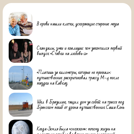
В крови нашли клетки, ускоряющие старение мозга
Скандалы, змеи и коалиции: чем закончился первый
выпуск «Ставки на любовь-2»
«Платишь за километры, которые не проехал»:
путешественник раскритиковал трассу М-4 после
поездки на Кавказ
Шел в Бразилию, тащил дом за собой: на трассе под
Брянском погиб от дрона путешественник Саша Конь
Когда Земля была «снежком»: почему жизнь на