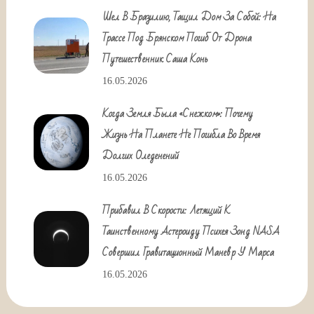
Шел В Бразилию, Тащил Дом За Собой: На
Трассе Под Брянском Погиб От Дрона
Путешественник Саша Конь
16.05.2026
Когда Земля Была «снежком»: Почему
Жизнь На Планете Не Погибла Во Время
Долгих Оледенений
16.05.2026
Прибавил В Скорости: Летящий К
Таинственному Астероиду Психея Зонд NASA
Совершил Гравитационный Маневр У Марса
16.05.2026