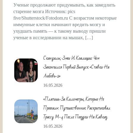
Ученые продолжают придумывать, как замедлить
старение мозга Источник: pics
five/Shutterstock/Fotodom.ru С возрастом некоторые
иммунные клетки начинают вредить мозгу и
ухудшать память — к такому выводу пришли
ученые в исследовании на мышах, […]
Скандалы, Змеи И Коалиции: Чем
Закончился Первый Выпуск «Ставки На
Любовь-2»
16.05.2026
«Платишь За Километры, Которые Не
Проехал»: Путешественник Раскритиковал
Трассу М-4 После Поездки На Кавказ
16.05.2026