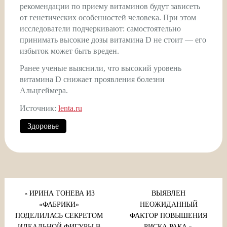
рекомендации по приему витаминов будут зависеть
от генетических особенностей человека. При этом
исследователи подчеркивают: самостоятельно
принимать высокие дозы витамина D не стоит — его
избыток может быть вреден.
Ранее ученые выяснили, что высокий уровень
витамина D снижает проявления болезни
Альцгеймера.
Источник:
lenta.ru
Здоровье
Навигация
по
ИРИНА ТОНЕВА ИЗ
ВЫЯВЛЕН
записям
«ФАБРИКИ»
НЕОЖИДАННЫЙ
ПОДЕЛИЛАСЬ СЕКРЕТОМ
ФАКТОР ПОВЫШЕНИЯ
ИДЕАЛЬНОЙ ФИГУРЫ В
РИСКА РАКА