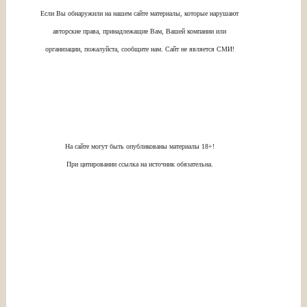
Если Вы обнаружили на нашем сайте материалы, которые нарушают
авторские права, принадлежащие Вам, Вашей компании или
организации, пожалуйста, сообщите нам. Сайт не является СМИ!
На сайте могут быть опубликованы материалы 18+!
При цитировании ссылка на источник обязательна.