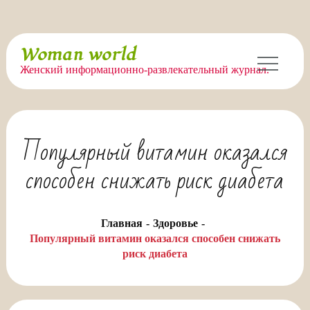
Перейти
Woman world
к
Женский информационно-развлекательный журнал.
содержимому
Популярный витамин оказался
способен снижать риск диабета
Главная
Здоровье
Популярный витамин оказался способен снижать
риск диабета