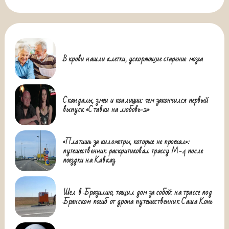
В крови нашли клетки, ускоряющие старение мозга
Скандалы, змеи и коалиции: чем закончился первый
выпуск «Ставки на любовь-2»
«Платишь за километры, которые не проехал»:
путешественник раскритиковал трассу М-4 после
поездки на Кавказ
Шел в Бразилию, тащил дом за собой: на трассе под
Брянском погиб от дрона путешественник Саша Конь