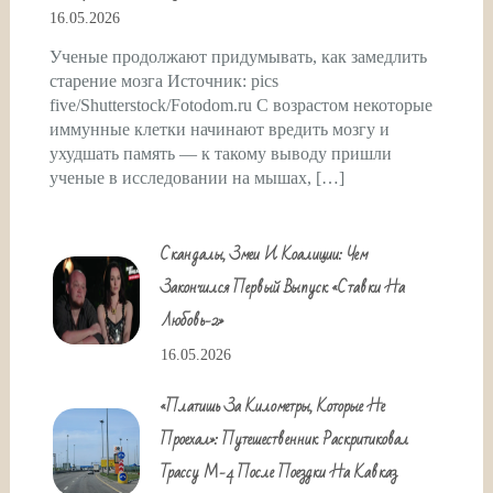
16.05.2026
Ученые продолжают придумывать, как замедлить
старение мозга Источник: pics
five/Shutterstock/Fotodom.ru С возрастом некоторые
иммунные клетки начинают вредить мозгу и
ухудшать память — к такому выводу пришли
ученые в исследовании на мышах, […]
Скандалы, Змеи И Коалиции: Чем
Закончился Первый Выпуск «Ставки На
Любовь-2»
16.05.2026
«Платишь За Километры, Которые Не
Проехал»: Путешественник Раскритиковал
Трассу М-4 После Поездки На Кавказ