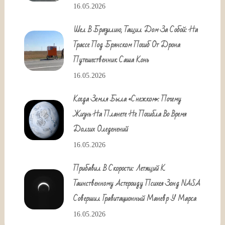
16.05.2026
Шел В Бразилию, Тащил Дом За Собой: На
Трассе Под Брянском Погиб От Дрона
Путешественник Саша Конь
16.05.2026
Когда Земля Была «снежком»: Почему
Жизнь На Планете Не Погибла Во Время
Долгих Оледенений
16.05.2026
Прибавил В Скорости: Летящий К
Таинственному Астероиду Психея Зонд NASA
Совершил Гравитационный Маневр У Марса
16.05.2026