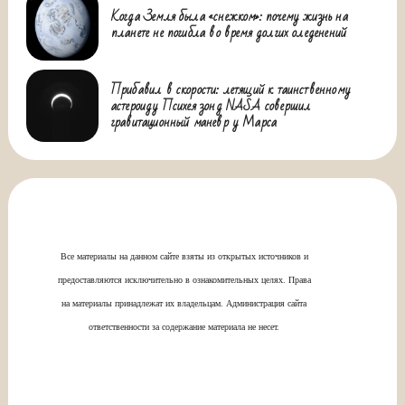
Когда Земля была «снежком»: почему жизнь на
планете не погибла во время долгих оледенений
Прибавил в скорости: летящий к таинственному
астероиду Психея зонд NASA совершил
гравитационный маневр у Марса
Все материалы на данном сайте взяты из открытых источников и
предоставляются исключительно в ознакомительных целях. Права
на материалы принадлежат их владельцам. Администрация сайта
ответственности за содержание материала не несет.