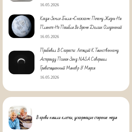
16.05.2026
Когда Земля Была «снежком»: Почему Жизнь На
Планете Не Погибла Во Время Долгих Оледенений
16.05.2026
Прибавил В Скорости: Летящий К Таинственному
Астероиду Психея Зонд NASA Совершил
Гравитационный Маневр У Марса
16.05.2026
В крови нашли клетки, ускоряющие старение мозга