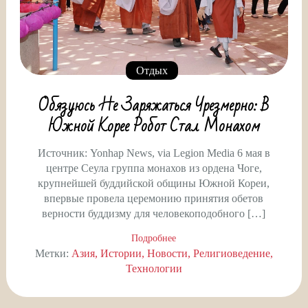
Отдых
Обязуюсь Не Заряжаться Чрезмерно: В
Южной Корее Робот Стал Монахом
Источник: Yonhap News, via Legion Media 6 мая в
центре Сеула группа монахов из ордена Чоге,
крупнейшей буддийской общины Южной Кореи,
впервые провела церемонию принятия обетов
верности буддизму для человекоподобного […]
Подробнее
Метки:
Азия
Истории
Новости
Религиоведение
Технологии