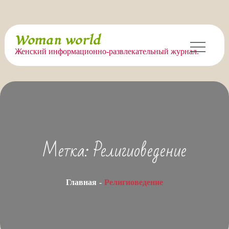
Перейти
Woman world
к
Женский информационно-развлекательный журнал.
содержимому
Метка:
Религиоведение
Главная
Религиоведение