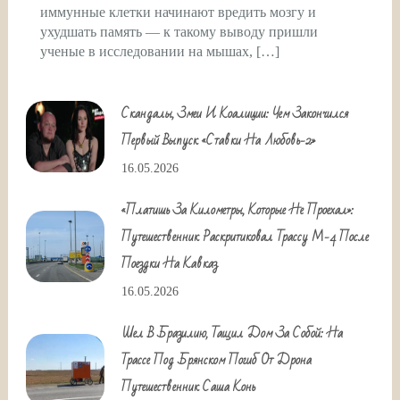
иммунные клетки начинают вредить мозгу и
ухудшать память — к такому выводу пришли
ученые в исследовании на мышах, […]
Скандалы, Змеи И Коалиции: Чем Закончился
Первый Выпуск «Ставки На Любовь-2»
16.05.2026
«Платишь За Километры, Которые Не Проехал»:
Путешественник Раскритиковал Трассу М-4 После
Поездки На Кавказ
16.05.2026
Шел В Бразилию, Тащил Дом За Собой: На
Трассе Под Брянском Погиб От Дрона
Путешественник Саша Конь