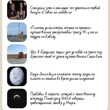
Скандалы, змеи и коалиции: чем закончился первый
выпуск «Ставки на любовь-2»
«Платишь за километры, которые не проехал»:
путешественник раскритиковал трассу М-4 после
поездки на Кавказ
Шел в Бразилию, тащил дом за собой: на трассе под
Брянском погиб от дрона путешественник Саша Конь
Когда Земля была «снежком»: почему жизнь на
планете не погибла во время долгих оледенений
Прибавил в скорости: летящий к таинственному
астероиду Психея зонд NASA совершил
гравитационный маневр у Марса