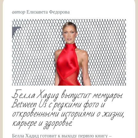
автор
Елизавета Федорова
Белла Хадид выпустит мемуары
Between Us с редкими фото и
откровенными историями о жизни,
карьере и здоровье.
Белла Хадид готовит к выходу первую книгу –