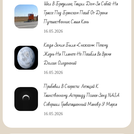
Шел В Бразилию, Тащил Дом За Собой: На
Трассе Под Брянском Погиб От Дрона
Путешественник Саша Конь
16.05.2026
Когда Земля Была «снежком»: Почему
Жизнь На Планете Не Погибла Во Время
Долгих Оледенений
16.05.2026
Прибавил В Скорости: Летящий К
Таинственному Астероиду Психея Зонд NASA
Совершил Гравитационный Маневр У Марса
16.05.2026