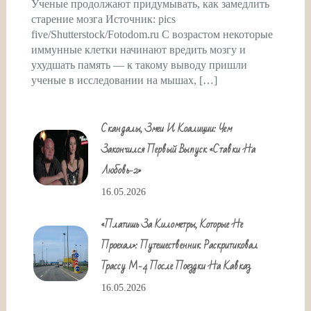
Ученые продолжают придумывать, как замедлить
старение мозга Источник: pics
five/Shutterstock/Fotodom.ru С возрастом некоторые
иммунные клетки начинают вредить мозгу и
ухудшать память — к такому выводу пришли
ученые в исследовании на мышах, […]
Скандалы, Змеи И Коалиции: Чем
Закончился Первый Выпуск «Ставки На
Любовь-2»
16.05.2026
«Платишь За Километры, Которые Не
Проехал»: Путешественник Раскритиковал
Трассу М-4 После Поездки На Кавказ
16.05.2026