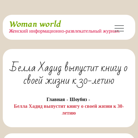
Перейти
Woman world
к
Женский информационно-развлекательный журнал.
содержимому
Белла Хадид выпустит книгу о
своей жизни к 30-летию
Главная
Шоубиз
Белла Хадид выпустит книгу о своей жизни к 30-
летию