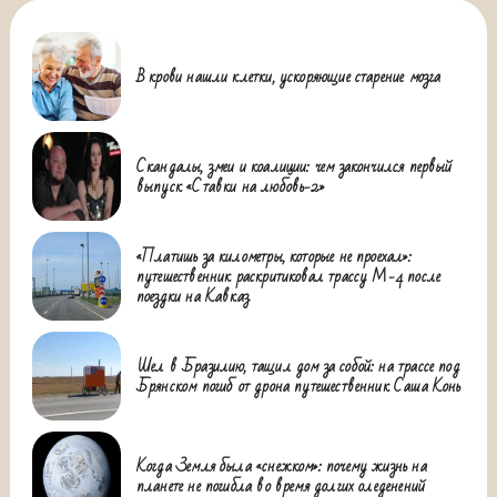
В крови нашли клетки, ускоряющие старение мозга
Скандалы, змеи и коалиции: чем закончился первый
выпуск «Ставки на любовь-2»
«Платишь за километры, которые не проехал»:
путешественник раскритиковал трассу М-4 после
поездки на Кавказ
Шел в Бразилию, тащил дом за собой: на трассе под
Брянском погиб от дрона путешественник Саша Конь
Когда Земля была «снежком»: почему жизнь на
планете не погибла во время долгих оледенений