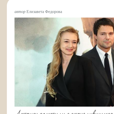
автор
Елизавета Федорова