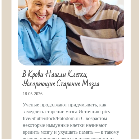
В Крови Нашли Клетки,
Ускоряющие Старение Мозга
16.05.2026
Ученые продолжают придумывать, как
замедлить старение мозга Источник: pics
five/Shutterstock/Fotodom.ru С возрастом
некоторые иммунные клетки начинают
вредить мозгу и ухудшать память — к такому
выводу пришли ученые в исследовании на