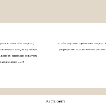
ужили на нашем сайте материалы,
На сайте могут быть опубликованы материалы 
ают авторские права, принадлежащие
При цитировании ссылка на источник обязатель
мпании или организации, пожалуйста,
 Сайт не является СМИ!
Карта сайта