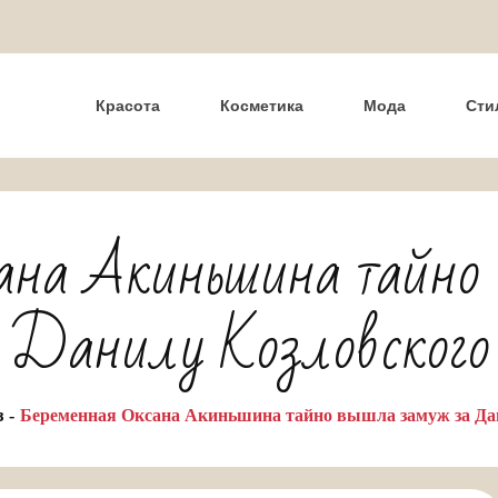
Красота
Косметика
Мода
Сти
ана Акиньшина тайно
Данилу Козловского
з
Беременная Оксана Акиньшина тайно вышла замуж за Да