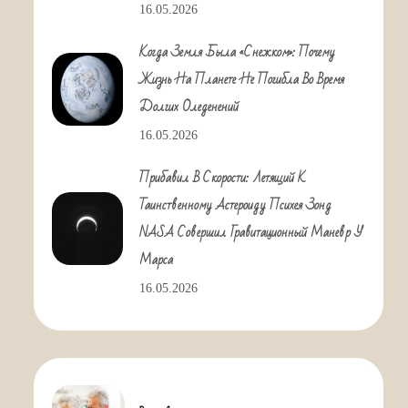
16.05.2026
Когда Земля Была «снежком»: Почему
Жизнь На Планете Не Погибла Во Время
Долгих Оледенений
16.05.2026
Прибавил В Скорости: Летящий К
Таинственному Астероиду Психея Зонд
NASA Совершил Гравитационный Маневр У
Марса
16.05.2026