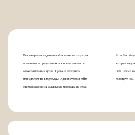
Все материалы на данном сайте взяты из открытых
Если Вы обнар
источников и предоставляются исключительно в
которые наруш
ознакомительных целях. Права на материалы
Вам, Вашей ко
принадлежат их владельцам. Администрация сайта
сообщите нам.
ответственности за содержание материала не несет.