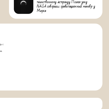
таинственному астероиду Психея зонд
NASA совершил гравитационный маневр у
Марса
18+!
на.