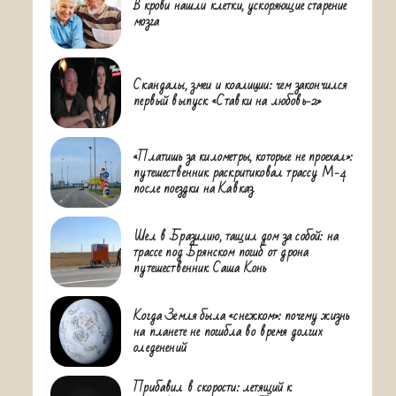
В крови нашли клетки, ускоряющие старение
мозга
Скандалы, змеи и коалиции: чем закончился
первый выпуск «Ставки на любовь-2»
«Платишь за километры, которые не проехал»:
путешественник раскритиковал трассу М-4
после поездки на Кавказ
Шел в Бразилию, тащил дом за собой: на
трассе под Брянском погиб от дрона
путешественник Саша Конь
Когда Земля была «снежком»: почему жизнь
на планете не погибла во время долгих
оледенений
Прибавил в скорости: летящий к