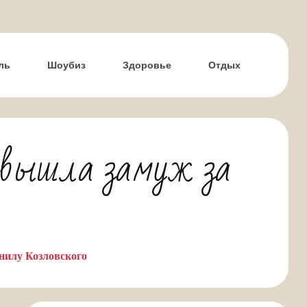
ль
Шоубиз
Здоровье
Отдых
 вышла замуж за
нилу Козловского