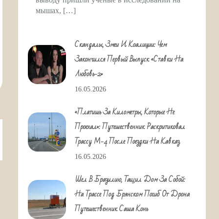
мышах, […]
Скандалы, Змеи И Коалиции: Чем
Закончился Первый Выпуск «Ставки На
Любовь-2»
16.05.2026
«Платишь За Километры, Которые Не
Проехал»: Путешественник Раскритиковал
Трассу М-4 После Поездки На Кавказ
16.05.2026
Шел В Бразилию, Тащил Дом За Собой:
На Трассе Под Брянском Погиб От Дрона
Путешественник Саша Конь