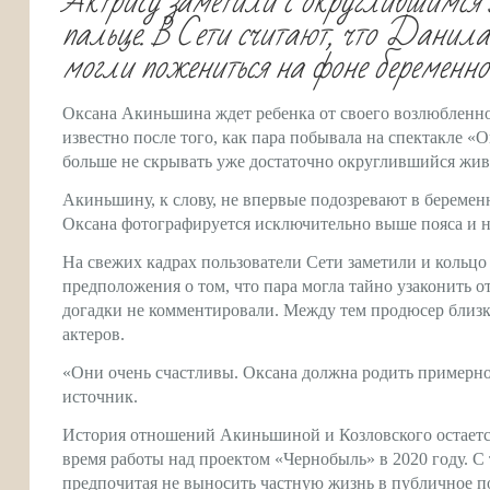
Актрису заметили с округлившимся
пальце. В Сети считают, что Дани
могли пожениться на фоне беременно
Оксана Акиньшина ждет ребенка от своего возлюбленног
известно после того, как пара побывала на спектакле «
больше не скрывать уже достаточно округлившийся жив
Акиньшину, к слову, не впервые подозревают в беремен
Оксана фотографируется исключительно выше пояса и н
На свежих кадрах пользователи Сети заметили и кольц
предположения о том, что пара могла тайно узаконить о
догадки не комментировали. Между тем продюсер близ
актеров.
«Они очень счастливы. Оксана должна родить примерно
источник.
История отношений Акиньшиной и Козловского остается
время работы над проектом «Чернобыль» в 2020 году. С 
предпочитая не выносить частную жизнь в публичное по