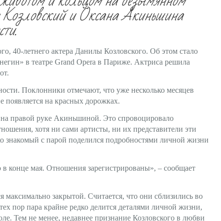
 животом и кольцом на безымянном
ла Козловский и Оксана Акиньшина
сти.
о, 40-летнего актера Данилы Козловского. Об этом стало
Онегин» в театре Grand Opera в Париже. Актриса решила
от.
ности. Поклонники отмечают, что уже несколько месяцев
е появляется на красных дорожках.
о на правой руке Акиньшиной. Это спровоцировало
тношения, хотя ни сами артисты, ни их представители эти
ко знакомый с парой поделился подробностями личной жизни
 в конце мая. Отношения зарегистрированы», – сообщает
 максимально закрытой. Считается, что они сблизились во
тех пор пара крайне редко делится деталями личной жизни,
ле. Тем не менее, недавнее признание Козловского в любви