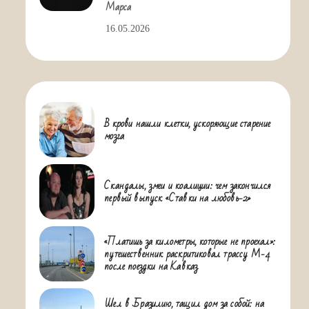
Марса
16.05.2026
В крови нашли клетки, ускоряющие старение
мозга
Скандалы, змеи и коалиции: чем закончился
первый выпуск «Ставки на любовь-2»
«Платишь за километры, которые не проехал»:
путешественник раскритиковал трассу М-4
после поездки на Кавказ
Шел в Бразилию, тащил дом за собой: на