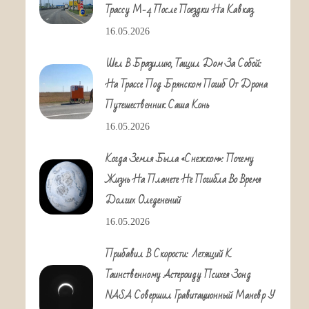
Трассу М-4 После Поездки На Кавказ
16.05.2026
Шел В Бразилию, Тащил Дом За Собой:
На Трассе Под Брянском Погиб От Дрона
Путешественник Саша Конь
16.05.2026
Когда Земля Была «снежком»: Почему
Жизнь На Планете Не Погибла Во Время
Долгих Оледенений
16.05.2026
Прибавил В Скорости: Летящий К
Таинственному Астероиду Психея Зонд
NASA Совершил Гравитационный Маневр У