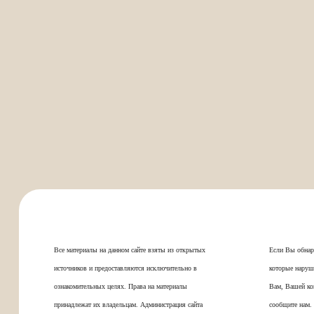
Все материалы на данном сайте взяты из открытых
Если Вы обнар
источников и предоставляются исключительно в
которые наруш
ознакомительных целях. Права на материалы
Вам, Вашей ко
принадлежат их владельцам. Администрация сайта
сообщите нам.