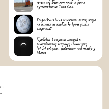
трассе под Брянском погиб от дрона
путешественник Саша Конь
Когда Земля была «снежком»: почему жизнь
на планете не погибла во время долгих
оледенений
Прибавил в скорости: летящий к
таинственному астероиду Психея зонд
NASA совершил гравитационный маневр у
Марса
18+!
на.