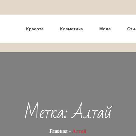
Красота
Косметика
Мода
Сти
Метка:
Алтай
Главная
Алтай