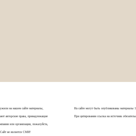
ужили на нашем сайте материалы,
На сайте могут быть опубликованы материалы 
ают авторские права, принадлежащие
При цитировании ссылка на источник обязатель
мпании или организации, пожалуйста,
 Сайт не является СМИ!