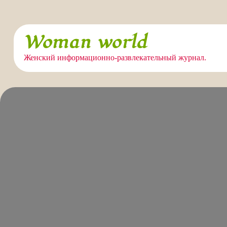
Перейти
Woman world
к
содержимому
Женский информационно-развлекательный журнал.