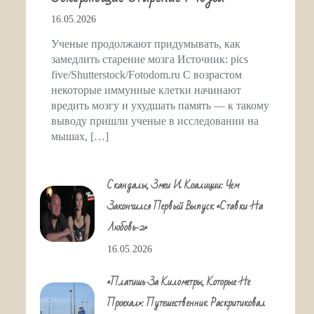
16.05.2026
Ученые продолжают придумывать, как
замедлить старение мозга Источник: pics
five/Shutterstock/Fotodom.ru С возрастом
некоторые иммунные клетки начинают
вредить мозгу и ухудшать память — к такому
выводу пришли ученые в исследовании на
мышах, […]
Скандалы, Змеи И Коалиции: Чем
Закончился Первый Выпуск «Ставки На
Любовь-2»
16.05.2026
«Платишь За Километры, Которые Не
Проехал»: Путешественник Раскритиковал